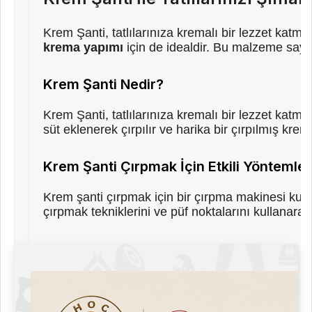
Krem Şanti, tatlılarınıza kremalı bir lezzet katma
krema yapımı
için de idealdir. Bu malzeme sayesi
Krem Şanti Nedir?
Krem Şanti, tatlılarınıza kremalı bir lezzet kat
süt eklenerek çırpılır ve harika bir çırpılmış krema
Krem Şanti Çırpmak İçin Etkili Yöntemler
Krem şanti çırpmak için bir çırpma makinesi kulla
çırpmak tekniklerini ve püf noktalarını kullanara
Çırpılmış Krema Nasıl Yapılır?
Krem şanti tozunu süt ile karıştırarak çırpılmış 
Krema çırpmak için püf noktalarını unutmayın.