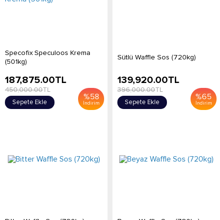
Specofix Speculoos Krema
Sütlü Waffle Sos (720kg)
(501kg)
187,875.00
TL
139,920.00
TL
450,000.00
TL
396,000.00
TL
%
58
%
65
Sepete Ekle
Sepete Ekle
İndirim
İndirim