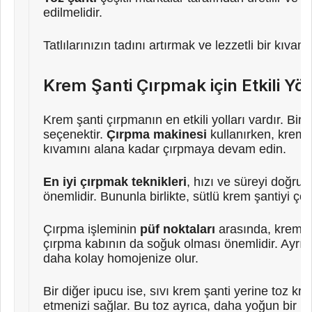
edilmelidir.
Tatlılarınızın tadını artırmak ve lezzetli bir kıva
Krem Şanti Çırpmak için Etkili Yö
Krem şanti çırpmanın en etkili yolları vardır. Bir
ç
seçenektir.
Çırpma makinesi
kullanırken, krema
kıvamını alana kadar çırpmaya devam edin.
En iyi çırpmak teknikleri
, hızı ve süreyi doğru
önemlidir. Bununla birlikte, sütlü krem şantiyi ç
Çırpma işleminin
püf noktaları
arasında, krem şa
çırpma kabının da soğuk olması önemlidir. Ayrıca
daha kolay homojenize olur.
Bir diğer ipucu ise, sıvı krem şanti yerine toz kr
etmenizi sağlar. Bu toz ayrıca, daha yoğun bir le