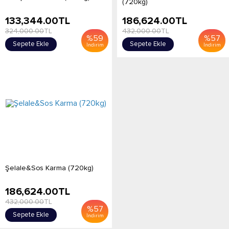
(720kg)
133,344.00
TL
186,624.00
TL
324,000.00
TL
432,000.00
TL
%
59
%
57
Sepete Ekle
Sepete Ekle
İndirim
İndirim
Şelale&Sos Karma (720kg)
186,624.00
TL
432,000.00
TL
%
57
Sepete Ekle
İndirim