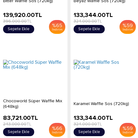
Bitter Waffle Sos (720kg)
Beyaz Waffle Sos (720kg)
139,920.00
TL
133,344.00
TL
396,000.00
TL
324,000.00
TL
%
65
%
59
Sepete Ekle
Sepete Ekle
İndirim
İndirim
Chocoworld Süper Waffle Mix
Karamel Waffle Sos (720kg)
(648kg)
83,721.00
TL
133,344.00
TL
243,000.00
TL
324,000.00
TL
%
66
%
59
Sepete Ekle
Sepete Ekle
İndirim
İndirim