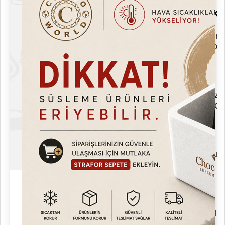
Yaş Çırpılmış Krema ve Sert Çırpılmış K
Çırpılmış krema, yaş veya sert kıvamda olabilir
sahiptir. Hangi kıvamın tercih edildiğine bağlı ol
Krem Şanti İle Gösterişli Tatlılar
Krem Şanti, pasta, cupcake, kek gibi tatlılarınız
Şanti lezzeti
ile yapılan tatlılar her zaman ilgi çe
Krem Şanti İle Şımartın
Krem Şanti ile yapılan tatlıları sevdiklerinize sun
Krem Şanti İçin Pratik Tüyolar
Krem Şanti hazırlarken, uygun hızı seçmek ve kre
Krem Şanti yaparken her zaman başarılı olabilirs