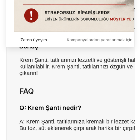
Krem Şanti İle Farklı Lezzetler Keşfedin
Krem Şanti, çikolatalı, meyveli veya fıstıklı gibi fa
lezzet ve dokunuş katmanız mümkün olacaktır.
Zaten üyeyim
Kampanyalardan yararlanmak için h
Sonuç
Krem Şanti, tatlılarınızı lezzetli ve gösterişli ha
kullanılabilir. Krem Şanti, tatlılarınızı özgün ve 
çıkarın!
FAQ
Q: Krem Şanti nedir?
A: Krem Şanti, tatlılarınıza kremalı bir lezzet ka
Bu toz, süt eklenerek çırpılarak harika bir çırpıl