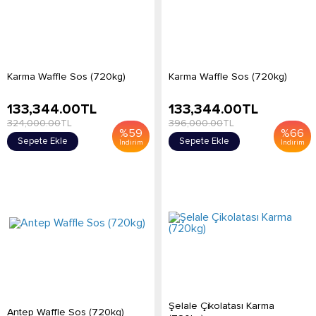
Karma Waffle Sos (720kg)
Karma Waffle Sos (720kg)
133,344.00
TL
133,344.00
TL
324,000.00
TL
396,000.00
TL
%
59
%
66
Sepete Ekle
Sepete Ekle
İndirim
İndirim
Şelale Çikolatası Karma
Antep Waffle Sos (720kg)