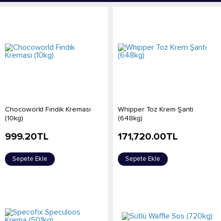
Chocoworld Fındık Kreması
Whipper Toz Krem Şanti
(10kg)
(648kg)
999.20
TL
171,720.00
TL
Sepete Ekle
Sepete Ekle