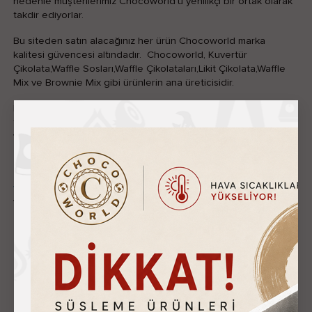
nedenle müşterilerimiz Chocoworld'ü yenilikçi bir ortak olarak
takdir ediyorlar.
Bu siteden satın alacağınız her ürün Chocoworld marka
kalitesi güvencesi altındadır. Chocoworld, Kuvertür
Çikolata,Waffle Sosları,Waffle Çikolataları,Likit Çikolata,Waffle
Mix ve Brownie Mix gibi ürünlerin ana üreticisidir.
Biz 2010 yılında kurulmuş olan,Türkiye Başta Olmak üzere 8
farklı ülkede 95 şubesiyle Chocolate Cafe alanında hizmet
veren CHOCOWORLD markasının bir kuruluşuyuz.
www.thechocoworld.com
bizleri Çatı şirketimiz Chocoworld
websitesinden ayrıca inceleyebilirsiniz.
"Kaybedilen Her Müşteri
Bir Servettir"