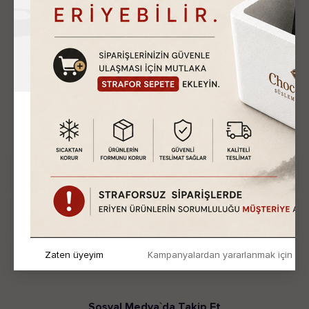
“Günümüzde insanlar her
şeyin fiyatını biliyor, hiçbir
şeyin değerini bilmiyor."
Sosyal Medya`da Takip Et
Daha Fazla Bilgi
Online İşlemler
Zaten üyeyim
Kampanyalardan yararlanmak için h
Üyelik İşlemleri
Sosyal Medya`da Takip Et