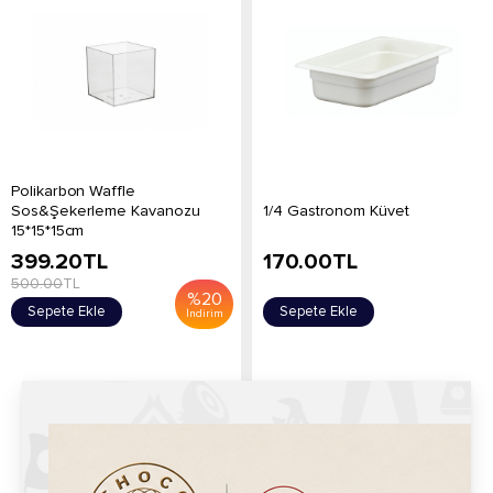
Polikarbon Waffle
Sos&Şekerleme Kavanozu
1/4 Gastronom Küvet
15*15*15cm
399.20
TL
170.00
TL
500.00
TL
%
20
Sepete Ekle
Sepete Ekle
İndirim