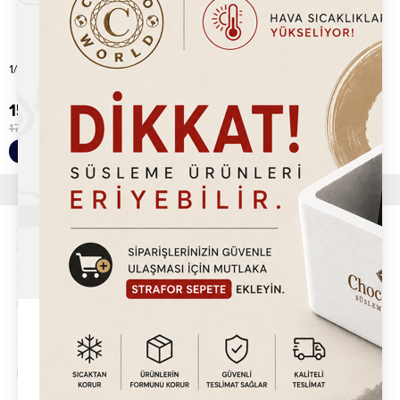
1/9 Gastronom Küvet
1/6 Gastronom Küvet
150.00
TL
170.00
TL
170.00
TL
%
12
Sepete Ekle
Sepete Ekle
İndirim
Chocoworld grubu alt markalarıyla birlikte ürünlerini kendi fabirkasında
üretir. Ürünlerimizin tamamı depolarımızda stoklu olarak size
sunulmaktadır. Profesyonel satış temsilcilerimiz ve depo operasyon
ekibimiz, saat 15:00'e kadar verilen siparişlerinizi en geç 24 saat
içerisinde kargoya verilerek tarafınıza sevkiyatlar sağlanmaktadır.
Türkiye'nin en büyük Waffle çikolataları,Waffle Makineleri,Waffle
Sosları,Süsleme Malzemeleri alanında 500'den fazla ürünü kendi
ekosisteminde barındıran Chocoworld, Türkiye başta olmak üzere
Dünya'nın 35'den fazla ülkesine ihracat yapmaktadır.