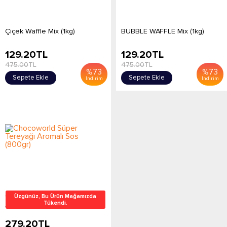
Çiçek Waffle Mix (1kg)
BUBBLE WAFFLE Mix (1kg)
129.20
TL
129.20
TL
475.00
TL
475.00
TL
%
73
%
73
Sepete Ekle
Sepete Ekle
İndirim
İndirim
Chocoworld Süper Tereyağı
Üzgünüz, Bu Ürün Mağamızda
Tükendi.
Aromalı Sos (800gr)
279.20
TL