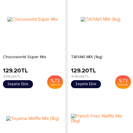
Chocoworld Süper Mix
TAİYAKİ MİX (1kg)
129.20
TL
129.20
TL
475.00
TL
475.00
TL
%
73
%
73
Sepete Ekle
Sepete Ekle
İndirim
İndirim