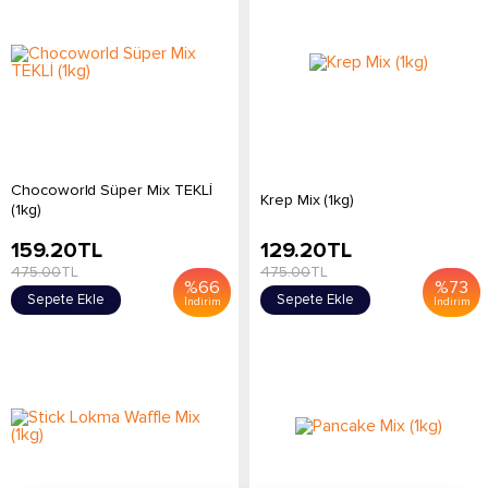
Chocoworld Süper Mix TEKLİ
Krep Mix (1kg)
(1kg)
159.20
TL
129.20
TL
475.00
TL
475.00
TL
%
66
%
73
Sepete Ekle
Sepete Ekle
İndirim
İndirim