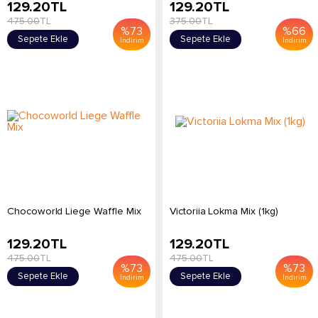
129.20
TL
129.20
TL
475.00
TL
375.00
TL
%
73
%
66
Sepete Ekle
Sepete Ekle
İndirim
İndirim
Chocoworld Liege Waffle Mix
Victoriia Lokma Mix (1kg)
129.20
TL
129.20
TL
475.00
TL
475.00
TL
%
73
%
73
Sepete Ekle
Sepete Ekle
İndirim
İndirim