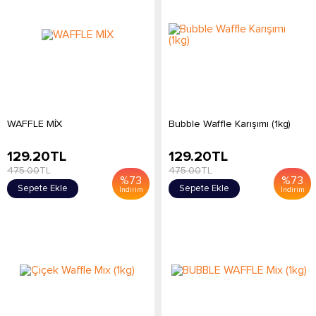
WAFFLE MİX
Bubble Waffle Karışımı (1kg)
129.20
TL
129.20
TL
475.00
TL
475.00
TL
%
73
%
73
Sepete Ekle
Sepete Ekle
İndirim
İndirim