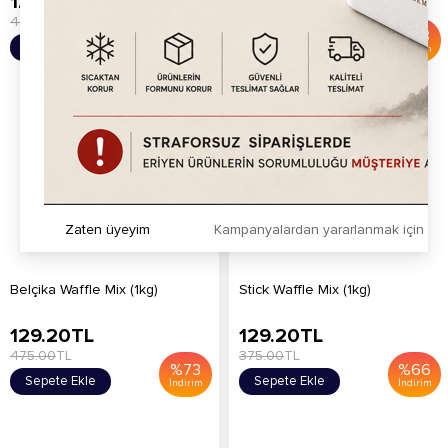
129.20
TL
129.20
TL
475.00
TL
475.00
TL
%
73
%
73
Sepete Ekle
Sepete Ekle
İndirim
İndirim
Zaten üyeyim
Kampanyalardan yararlanmak için h
Belçika Waffle Mix (1kg)
Stick Waffle Mix (1kg)
129.20
TL
129.20
TL
475.00
TL
375.00
TL
%
73
%
66
Sepete Ekle
Sepete Ekle
İndirim
İndirim