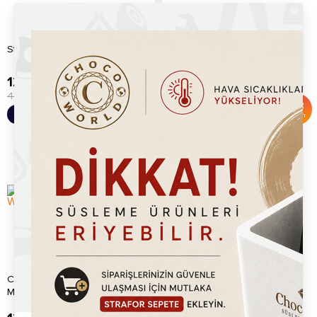
Stick Lokma Waffle Mix (1kg)
Pancake Mix (1kg)
129.20
TL
129.20
TL
475.00
TL
475.00
TL
%
73
%
73
Sepete Ekle
Sepete Ekle
İndirim
İndirim
Chocoworld Brüksel Waffle
Mini Pancake Mix (1kg)
Mix