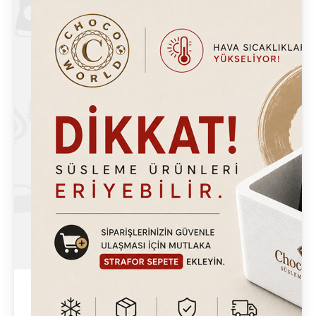
Alışveriş sepetinizde henüz ürün
bulunmuyor. Sitemizde ilginizi çeken
kategoriler içerisinden ürünleri
keşfederek alışveriş deneyiminize
hemen başlayabilirsiniz.
Sosyal Medya`da Takip Et
Daha Fazla Bilgi
Online İşlemler
Üyelik İşlemleri