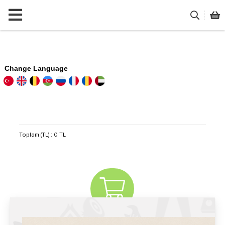
Change Language
Toplam (TL)
:
0 TL
Sepetin Şuan Boş