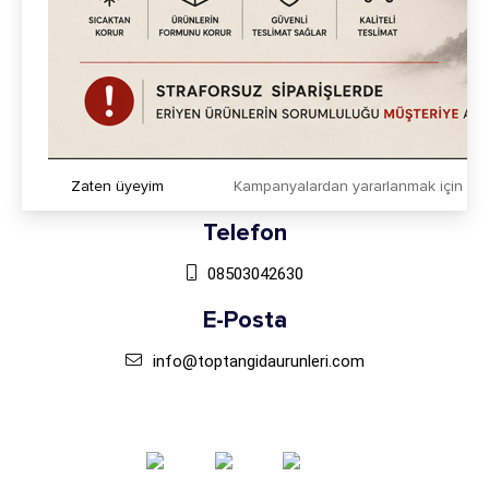
Sosyal Medya`da Takip Et
Adres
Mahmutbey Mah. Taşocağı Yolu Cad. Ağaoğlu 212 My
Office Kat:23/387 Bağcılar-İstanbul
Zaten üyeyim
Kampanyalardan yararlanmak için h
Telefon
08503042630
E-Posta
info@toptangidaurunleri.com