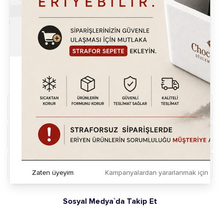
Sosları,Süsleme Malzemeleri alanında 500'den fazla ürünü kendi
ekosisteminde barındıran Chocoworld, Türkiye başta olmak üzere
Dünya'nın 35'den fazla ülkesine ihracat yapmaktadır.
Sosyal Medya`da Takip Et
Daha Fazla Bilgi
Online İşlemler
Üyelik İşlemleri
Zaten üyeyim
Kampanyalardan yararlanmak için h
Sosyal Medya`da Takip Et