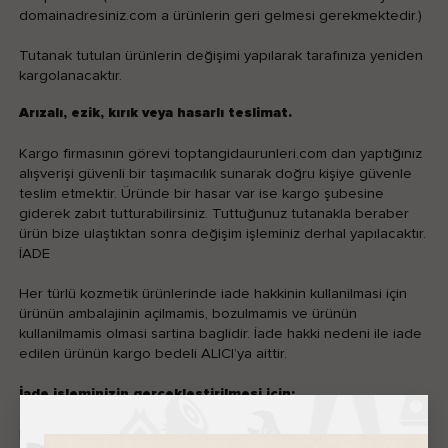
domainadresiniz.com a ürünlerin geri gelmesi gerekmektedir.)
Tutanak tutulan ürünlerin değişimi yapılarak tarafınıza yeniden
kargolanacaktır.
Arızalı, ezik, kırık veya hasarlı teslimat.
Kargo firmasının görevi toptangidaurunleri.com dan yaptığınız
alışverişi güvenli bir taşımacılık sunarak doğru kişiye güvenle
teslim etmektir. Üründe bir hasar var ise kargo şubesine
giderek zabıt tutturabilirsiniz. Tuttuğunuz tutanakla beraber
ürün bize ulaştıktan sonra değişim işleminiz derhal yapılacaktır.
İADE
Her türlü kozmetik ürünlerinde iade hakkinin kullanilmasi için
ürünün ambalajinin açilmamis, bozulmamis ve ürünün
kullanilmamis olmasi sartina baglidir. İade hakki nedeni ile iade
edilen ürünün kargo bedeli ALICI’ya aittir.
İade işleminizin gerçekleştirilmesi için;
İade edilecek ürün, teslim alınan orijinal paketi / kutusu ile