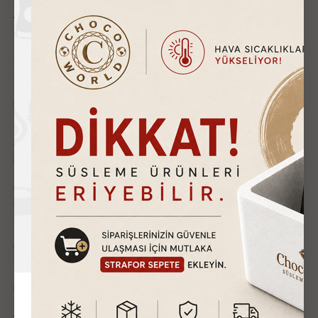
gönderilmelidir. (Örnek: Orijinal kutu üzerine kargo etiketi
yapıştırılmış ve kargo koli bandı ile bantlanmış ürünler kabul
edilemez.) Ürün teslim aldığınız haliyle iade edilmelidir.
Gönderilen faturanın arka kısmında yer alan ‘Ürün İade Formu’
eksiksiz doldurulmalıdır.
İade edilecek ürünün kullanılmamış olması gerekmektedir.
Tekrar satılabilirlik özelliğini kaybetmiş, başka bir müşteri
tarafından satın alınamayacak durumda olan ürünlerin iadesi
kabul edilmemektedir.
Ürünün faturası kurumsal firma adına düzenlenmiş ise iade
işlemi için kurumun düzenlemiş olduğu, ‘Ürün Birim Fiyatı+KDV’
şeklinde kesilmiş ‘İade Faturası’ ile birlikte göndermeniz
gerekiyor. Faturası kurumlar adına düzenlenen sipariş
iadelerini ‘İade Faturası’ kesilmediği takdirde
tamamlanamayacaktır.
NOT: İade işleminizi gerçekleştirmeden önce, siparişinizle ilgili
gerekli inceleme domainadresiniz.com İade Uzmanı tarafından
yapılmaktadır. İade etmek istediğiniz ürünün incelenmesinin