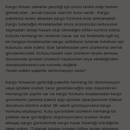
Kargo firması zamanla yarıştığı için ürünü teslim edip hemen
gitmek ister , ancak hassas olan bir konu vardır . Kargo
paketinizi teslim almadan kargo formuna imza atılmamalıdır.
Kargo tutanağını imzalamadan önce ürününüzün kutusunun
taşımadan dolayı hasarlı olup olmadığını lütfen kontrol ediniz.
Kutuda herhangi bir nedenle hasar var ise teslimatla ilgili hiç
bir belgeyi imzalamadan kargo yetkilisine tutanak tutulması için
kutunuzu iade ediniz. Size tarafımızdan yeni ürünleriniz derhal
gönderilecektir. Kutusu hasarlı olan ürünlerin teslim alınması
durumunda içindeki ürünlerin hasarından veya eksikliğinden
domainadresiniz.com sorumlu değildir.
Teslim edilen pakette deformasyon varmı?
Kargo firmasının getirdiği pakette herhangi bir deformasyon
veya içindeki ürünün zarar görebileceğini size düşündüren
herhangi bir şüphe var ise kargo formunu imzalamadan kargo
görevlisinin yanında paketi açıp içindeki siparişlerinizin fiziksel
durumunu kontrol ediniz. Bir sıkıntı görmüyorsanız kargo
formunu imzalayınız. Kutu içersindeki ürünlerin herhangi bir
şekilde zarar gördüğünü düşünüyorsanız ürünleri teslim
almayıp kargo görevlisinde kargo hasar tutanağı istediğinizi
talep ediniz. (Tutanak tutulan ürünleri lütfen teslim almayınız.