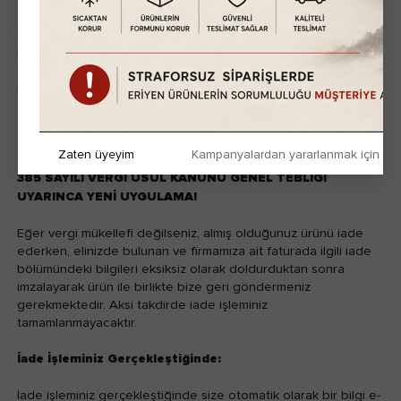
gerekli görüldüğü durumlarda, markanın yetkili servisine ya da
tedarikçi firmaya kontrol için gönderilir. Ürün iade işlemleriyle
ilgili olarak sadece domainadresiniz.com ile iletişime geçmenizi
rica ediyoruz. Tüm iade talepleri domainadresiniz.com Müşteri
Hizmetleri’ne bildirilmeli ve domainadresiniz.com ‘a
gönderilmek üzere tarafınızdan kargo ile yollanmalıdır.
Zaten üyeyim
Kampanyalardan yararlanmak için h
385 SAYILI VERGİ USÜL KANUNU GENEL TEBLİĞİ
UYARINCA YENİ UYGULAMA!
Eğer vergi mükellefi değilseniz, almış olduğunuz ürünü iade
ederken, elinizde bulunan ve firmamıza ait faturada ilgili iade
bölümündeki bilgileri eksiksiz olarak doldurduktan sonra
imzalayarak ürün ile birlikte bize geri göndermeniz
gerekmektedir. Aksi takdirde iade işleminiz
tamamlanmayacaktır.
İade İşleminiz Gerçekleştiğinde:
İade işleminiz gerçekleştiğinde size otomatik olarak bir bilgi e-