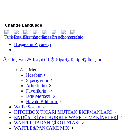
Change Language
Hoşgeldin Ziyaretçi
Giriş Yap
Kayıt Ol
Sipariş Takip
İletişim
Ana Menu
Hesabım
Siparişlerim
Adreslerim
Favorilerim
İade Merkezi
Havale Bildirimi
Waffle Sosları
KİTCHBOX TİCARİ MUTFAK EKİPMANLARI
ENDÜSTRİYEL BUBBLE WAFFLE MAKİNELERİ
WAFFLE TABAN ÇİKOLATASI
WAFFLE&PANCAKE MİX