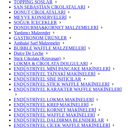
TOPPİNG SOSLAR
SAN SEBASTİAN ÇİKOLATALARI
DONUT ÇİKOLATALARI
MEYVE KONSERVELERİ
SOĞUK İÇECEKLER
DONDURMA&KORNET MALZEMELERİ
Yardımcı Malzemler
GASTRONOM ÜRÜNLER
Ambalaj Sarf Malzemeler
BUBBLE WAFFLE MALZEMELERİ
Dulce De Leche
Stick Çikolata (Kruvasan)
LOKMA & ÇİKOLATA DOLGULARI
ENDÜSTRİYEL MİNİ PANCAKE MAKİNELERİ
ENDÜSTRİYEL TAİYAKİ MAKİNELERİ
ENDÜSTRİYEL ŞİŞE ISITICILAR
ENDÜSTRİYEL STİCK WAFFLE MAKİNELERİ
ENDÜSTRİYEL KARAKTER WAFFLE MAKİNELERİ
ENDÜSTRİYEL LOKMA MAKİNELERİ
ENDÜSTRİYEL KREP MAKİNELERİ
ENDÜSTRİYEL KORNET MAKİNELERİ
ENDÜSTRİYEL WAFFLE MAKİNELERİ
ENDÜSTRİYEL DALDIRMA BLENDERLAR
ENDÜSTRİYEL ÇİÇEK WAFFLE MAKİNELERİ