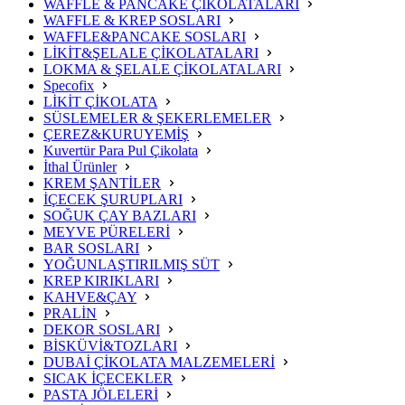
WAFFLE & PANCAKE ÇİKOLATALARI
WAFFLE & KREP SOSLARI
WAFFLE&PANCAKE SOSLARI
LİKİT&ŞELALE ÇİKOLATALARI
LOKMA & ŞELALE ÇİKOLATALARI
Specofix
LİKİT ÇİKOLATA
SÜSLEMELER & ŞEKERLEMELER
ÇEREZ&KURUYEMİŞ
Kuvertür Para Pul Çikolata
İthal Ürünler
KREM ŞANTİLER
İÇECEK ŞURUPLARI
SOĞUK ÇAY BAZLARI
MEYVE PÜRELERİ
BAR SOSLARI
YOĞUNLAŞTIRILMIŞ SÜT
KREP KIRIKLARI
KAHVE&ÇAY
PRALİN
DEKOR SOSLARI
BİSKÜVİ&TOZLARI
DUBAİ ÇİKOLATA MALZEMELERİ
SICAK İÇECEKLER
PASTA JÖLELERİ