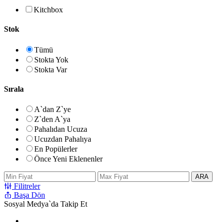
Kitchbox
Stok
Tümü
Stokta Yok
Stokta Var
Sırala
A`dan Z`ye
Z`den A`ya
Pahalıdan Ucuza
Ucuzdan Pahalıya
En Popülerler
Önce Yeni Eklenenler
ARA
Filitreler
Başa Dön
Sosyal Medya`da Takip Et