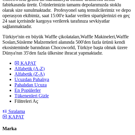
fabirkasında üretir. Ürünlerimizin tamamı depolarımızda stoklu
olarak size sunulmaktadır. Profesyonel satış temsilcilerimiz ve depo
operasyon ekibimiz, saat 15:00'e kadar verilen siparişlerinizi en geç
24 saat içerisinde kargoya verilerek tarafınıza sevkiyatlar
sağlanmaktadır.
Türkiye'nin en büyük Waffle çikolataları,Waffle Makineleri,Waffle
Sosları,Süsleme Malzemeleri alanında 500'den fazla ürünü kendi
ekosisteminde barındıran Chocoworld, Türkiye başta olmak üzere
Dünya'nın 35'den fazla ülkesine ihracat yapmaktadır.
KAPAT
Alfabetik (A-Z)
Alfabetik (Z-A)
Ucuzdan Pahalıya
Pahalıdan Ucuza
En Popülerler
Tükenenleri Gizle
Filitreleri Aç
Sıralama
KAPAT
Marka