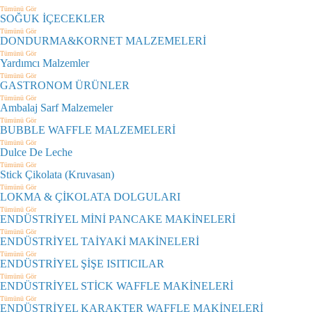
Tümünü Gör
SOĞUK İÇECEKLER
Tümünü Gör
DONDURMA&KORNET MALZEMELERİ
Tümünü Gör
Yardımcı Malzemler
Tümünü Gör
GASTRONOM ÜRÜNLER
Tümünü Gör
Ambalaj Sarf Malzemeler
Tümünü Gör
BUBBLE WAFFLE MALZEMELERİ
Tümünü Gör
Dulce De Leche
Tümünü Gör
Stick Çikolata (Kruvasan)
Tümünü Gör
LOKMA & ÇİKOLATA DOLGULARI
Tümünü Gör
ENDÜSTRİYEL MİNİ PANCAKE MAKİNELERİ
Tümünü Gör
ENDÜSTRİYEL TAİYAKİ MAKİNELERİ
Tümünü Gör
ENDÜSTRİYEL ŞİŞE ISITICILAR
Tümünü Gör
ENDÜSTRİYEL STİCK WAFFLE MAKİNELERİ
Tümünü Gör
ENDÜSTRİYEL KARAKTER WAFFLE MAKİNELERİ