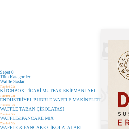
Sepet
0
Tüm Kategoriler
Waffle Sosları
Tümünü Gör
KİTCHBOX TİCARİ MUTFAK EKİPMANLARI
Tümünü Gör
ENDÜSTRİYEL BUBBLE WAFFLE MAKİNELERİ
Tümünü Gör
WAFFLE TABAN ÇİKOLATASI
Tümünü Gör
WAFFLE&PANCAKE MİX
Tümünü Gör
WAFFLE & PANCAKE ÇİKOLATALARI