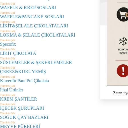
Tümünü Gör
WAFFLE & KREP SOSLARI
Tümünü Gör
WAFFLE&PANCAKE SOSLARI
Tümünü Gör
LİKİT&ŞELALE ÇİKOLATALARI
Tümünü Gör
LOKMA & ŞELALE ÇİKOLATALARI
Tümünü Gör
Specofix
Tümünü Gör
LİKİT ÇİKOLATA
Tümünü Gör
SÜSLEMELER & ŞEKERLEMELER
Tümünü Gör
ÇEREZ&KURUYEMİŞ
Tümünü Gör
Kuvertür Para Pul Çikolata
Tümünü Gör
İthal Ürünler
Zaten üy
Tümünü Gör
KREM ŞANTİLER
Tümünü Gör
İÇECEK ŞURUPLARI
Tümünü Gör
SOĞUK ÇAY BAZLARI
Tümünü Gör
MEYVE PÜRELERİ