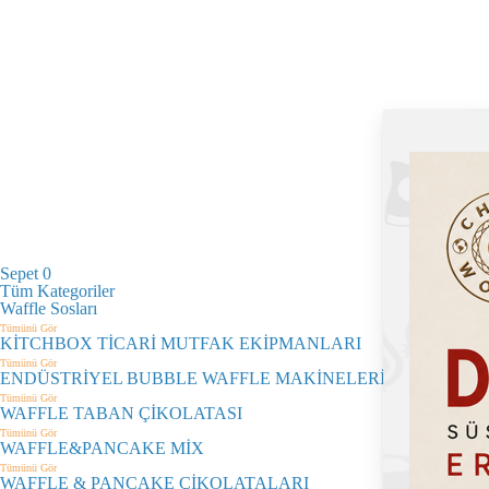
Sepet
0
Tüm Kategoriler
Waffle Sosları
Tümünü Gör
KİTCHBOX TİCARİ MUTFAK EKİPMANLARI
Tümünü Gör
ENDÜSTRİYEL BUBBLE WAFFLE MAKİNELERİ
Tümünü Gör
WAFFLE TABAN ÇİKOLATASI
Tümünü Gör
WAFFLE&PANCAKE MİX
Tümünü Gör
WAFFLE & PANCAKE ÇİKOLATALARI