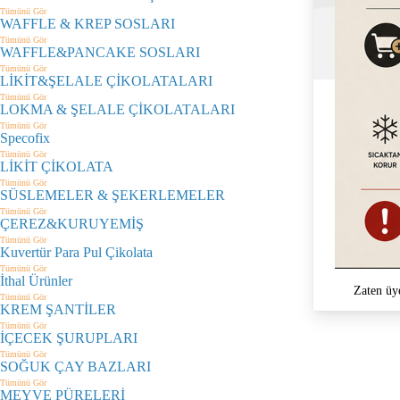
Tümünü Gör
WAFFLE & KREP SOSLARI
Tümünü Gör
WAFFLE&PANCAKE SOSLARI
Tümünü Gör
LİKİT&ŞELALE ÇİKOLATALARI
Tümünü Gör
LOKMA & ŞELALE ÇİKOLATALARI
Tümünü Gör
Specofix
Tümünü Gör
LİKİT ÇİKOLATA
Tümünü Gör
SÜSLEMELER & ŞEKERLEMELER
Tümünü Gör
ÇEREZ&KURUYEMİŞ
Tümünü Gör
Kuvertür Para Pul Çikolata
Tümünü Gör
İthal Ürünler
Zaten üy
Tümünü Gör
KREM ŞANTİLER
Tümünü Gör
İÇECEK ŞURUPLARI
Tümünü Gör
SOĞUK ÇAY BAZLARI
Tümünü Gör
MEYVE PÜRELERİ