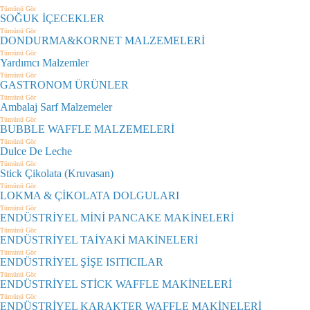
Tümünü Gör
SOĞUK İÇECEKLER
Tümünü Gör
DONDURMA&KORNET MALZEMELERİ
Tümünü Gör
Yardımcı Malzemler
Tümünü Gör
GASTRONOM ÜRÜNLER
Tümünü Gör
Ambalaj Sarf Malzemeler
Tümünü Gör
BUBBLE WAFFLE MALZEMELERİ
Tümünü Gör
Dulce De Leche
Tümünü Gör
Stick Çikolata (Kruvasan)
Tümünü Gör
LOKMA & ÇİKOLATA DOLGULARI
Tümünü Gör
ENDÜSTRİYEL MİNİ PANCAKE MAKİNELERİ
Tümünü Gör
ENDÜSTRİYEL TAİYAKİ MAKİNELERİ
Tümünü Gör
ENDÜSTRİYEL ŞİŞE ISITICILAR
Tümünü Gör
ENDÜSTRİYEL STİCK WAFFLE MAKİNELERİ
Tümünü Gör
ENDÜSTRİYEL KARAKTER WAFFLE MAKİNELERİ