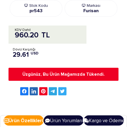
Stok Kodu
Markası
pr543
Furisan
KDV Dahil
960.20
TL
Döviz Karşılığı
29.61
USD
Üzgünüz, Bu Ürün Mağamızda Tükendi.
Ürün Özellikleri
Ürün Yorumları
Kargo ve Ödeme