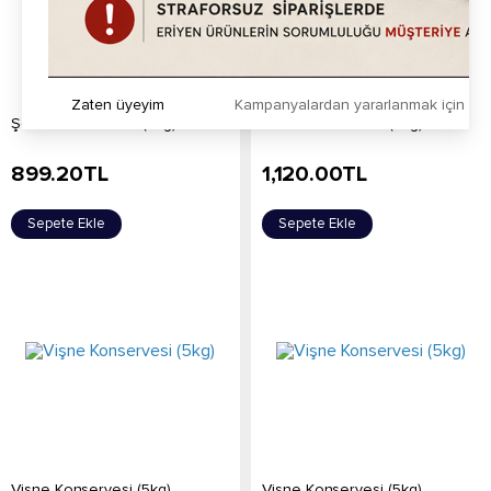
Zaten üyeyim
Kampanyalardan yararlanmak için h
Şeftali Konservesi (5kg)
Armut Konservesi (5kg)
899.20
TL
1,120.00
TL
Sepete Ekle
Sepete Ekle
Vişne Konservesi (5kg)
Vişne Konservesi (5kg)