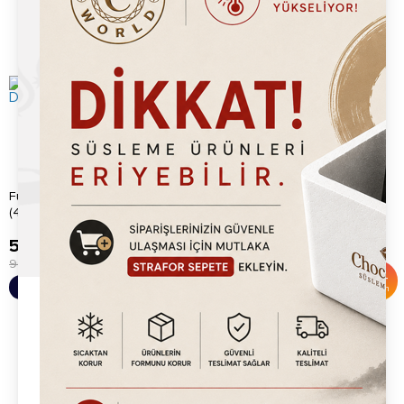
Furisan Çilek Parçacıklı Dolgu
Kestane Şekeri 1kg
(4kg)
529.20
TL
795.20
TL
900.00
TL
1,200.00
TL
%
41
%
34
Sepete Ekle
Sepete Ekle
İndirim
İndirim