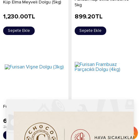
Küp Elma Meyveli Dolgu (5kg)
5kg
1,230.00
TL
899.20
TL
Sepete Ekle
Sepete Ekle
Furisan Frambuaz Parçacıklı
Furisan Vişne Dolgu (3kg)
Dolgu (4kg)
689.20
TL
529.20
TL
700.00
TL
800.00
TL
%
2
%
34
Sepete Ekle
Sepete Ekle
İndirim
İndirim