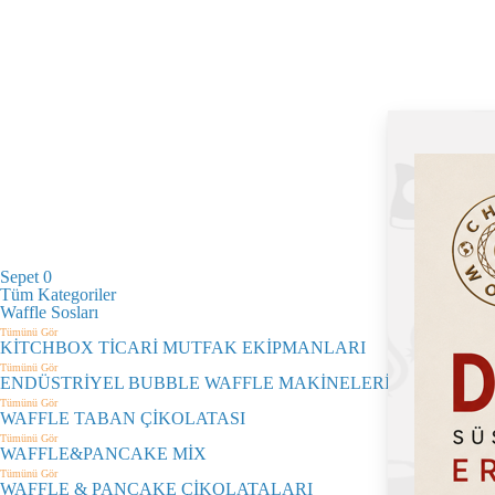
Sepet
0
Tüm Kategoriler
Waffle Sosları
Tümünü Gör
KİTCHBOX TİCARİ MUTFAK EKİPMANLARI
Tümünü Gör
ENDÜSTRİYEL BUBBLE WAFFLE MAKİNELERİ
Tümünü Gör
WAFFLE TABAN ÇİKOLATASI
Tümünü Gör
WAFFLE&PANCAKE MİX
Tümünü Gör
WAFFLE & PANCAKE ÇİKOLATALARI