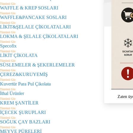
Tümünü Gör
WAFFLE & KREP SOSLARI
Tümünü Gör
WAFFLE&PANCAKE SOSLARI
Tümünü Gör
LİKİT&ŞELALE ÇİKOLATALARI
Tümünü Gör
LOKMA & ŞELALE ÇİKOLATALARI
Tümünü Gör
Specofix
Tümünü Gör
LİKİT ÇİKOLATA
Tümünü Gör
SÜSLEMELER & ŞEKERLEMELER
Tümünü Gör
ÇEREZ&KURUYEMİŞ
Tümünü Gör
Kuvertür Para Pul Çikolata
Tümünü Gör
İthal Ürünler
Zaten üy
Tümünü Gör
KREM ŞANTİLER
Tümünü Gör
İÇECEK ŞURUPLARI
Tümünü Gör
SOĞUK ÇAY BAZLARI
Tümünü Gör
MEYVE PÜRELERİ