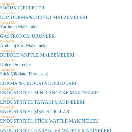
Tümünü Gör
SOĞUK İÇECEKLER
Tümünü Gör
DONDURMA&KORNET MALZEMELERİ
Tümünü Gör
Yardımcı Malzemler
Tümünü Gör
GASTRONOM ÜRÜNLER
Tümünü Gör
Ambalaj Sarf Malzemeler
Tümünü Gör
BUBBLE WAFFLE MALZEMELERİ
Tümünü Gör
Dulce De Leche
Tümünü Gör
Stick Çikolata (Kruvasan)
Tümünü Gör
LOKMA & ÇİKOLATA DOLGULARI
Tümünü Gör
ENDÜSTRİYEL MİNİ PANCAKE MAKİNELERİ
Tümünü Gör
ENDÜSTRİYEL TAİYAKİ MAKİNELERİ
Tümünü Gör
ENDÜSTRİYEL ŞİŞE ISITICILAR
Tümünü Gör
ENDÜSTRİYEL STİCK WAFFLE MAKİNELERİ
Tümünü Gör
ENDÜSTRİYEL KARAKTER WAFFLE MAKİNELERİ