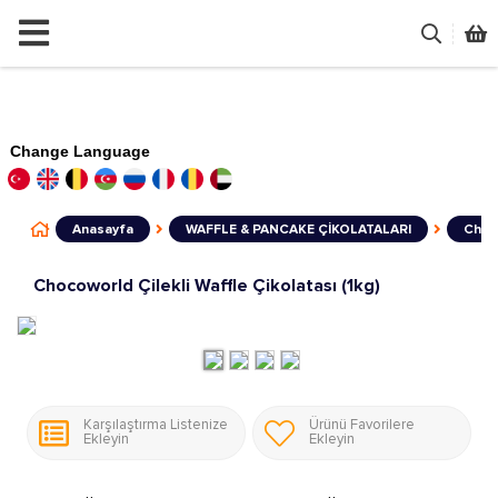
Change Language
Anasayfa
WAFFLE & PANCAKE ÇİKOLATALARI
Choco
Chocoworld Çilekli Waffle Çikolatası (1kg)
Karşılaştırma Listenize
Ürünü Favorilere
Ekleyin
Ekleyin