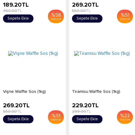
189.20
TL
269.20
TL
450.00
TL
550.00
TL
%
58
%
51
Sepete Ekle
Sepete Ekle
İndirim
İndirim
Vişne Waffle Sos (1kg)
Tiramisu Waffle Sos (1kg)
269.20
TL
229.20
TL
550.00
TL
299.00
TL
%
51
%
23
Sepete Ekle
Sepete Ekle
İndirim
İndirim