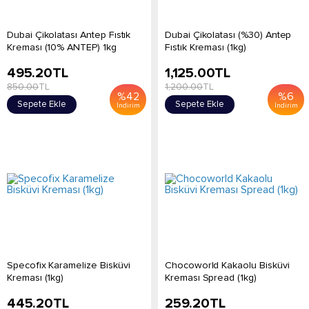
Dubai Çikolatası Antep Fıstık
Dubai Çikolatası (%30) Antep
Kreması (10% ANTEP) 1kg
Fıstık Kreması (1kg)
495.20
TL
1,125.00
TL
850.00
TL
1,200.00
TL
%
42
%
6
Sepete Ekle
Sepete Ekle
İndirim
İndirim
Specofix Karamelize Bisküvi
Chocoworld Kakaolu Bisküvi
Kreması (1kg)
Kreması Spread (1kg)
445.20
TL
259.20
TL