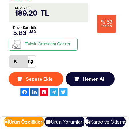
KDV Dahil
189.20
TL
%
58
İndirim
Döviz Karşılığı
5.83
USD
Taksit Oranlarını Göster
Kg
Sepete Ekle
Hemen Al
Ürün Özellikleri
Ürün Yorumları
Kargo ve Ödeme