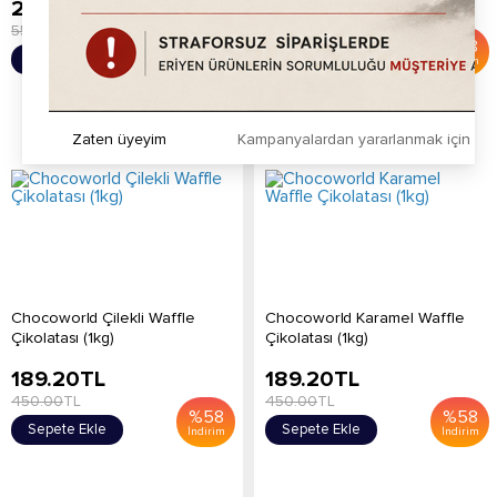
229.20
TL
189.20
TL
550.00
TL
450.00
TL
%
58
%
58
Sepete Ekle
Sepete Ekle
İndirim
İndirim
Zaten üyeyim
Kampanyalardan yararlanmak için h
Chocoworld Çilekli Waffle
Chocoworld Karamel Waffle
Çikolatası (1kg)
Çikolatası (1kg)
189.20
TL
189.20
TL
450.00
TL
450.00
TL
%
58
%
58
Sepete Ekle
Sepete Ekle
İndirim
İndirim