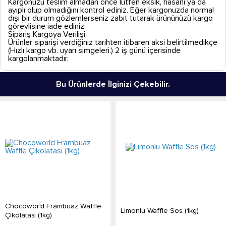
Kargonuzu teslim almadan önce lütfen eksik, hasarlı ya da
ayıplı olup olmadığını kontrol ediniz. Eğer kargonuzda normal
dışı bir durum gözlemlerseniz zabıt tutarak ürününüzü kargo
görevlisine iade ediniz.
Sipariş Kargoya Verilişi
Ürünler siparişi verdiğiniz tarihten itibaren aksi belirtilmedikçe
(Hızlı kargo vb. uyarı simgeleri.) 2 iş günü içerisinde
kargolanmaktadır.
Bu Ürünlerde İlginizi Çekebilir.
Chocoworld Frambuaz Waffle
Limonlu Waffle Sos (1kg)
Çikolatası (1kg)