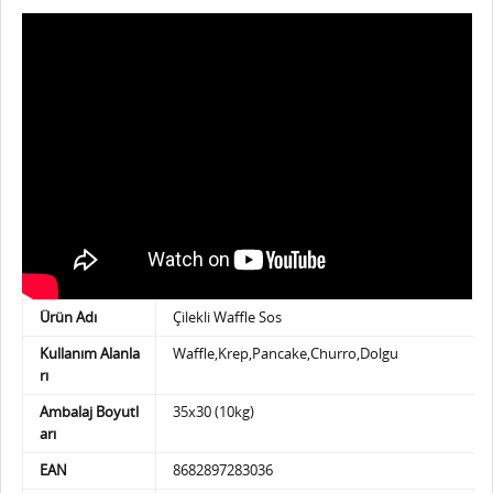
Ürün Adı
Çilekli Waffle Sos
Kullanım Alanla
Waffle,Krep,Pancake,Churro,Dolgu
rı
Ambalaj Boyutl
35x30 (10kg)
arı
EAN
8682897283036