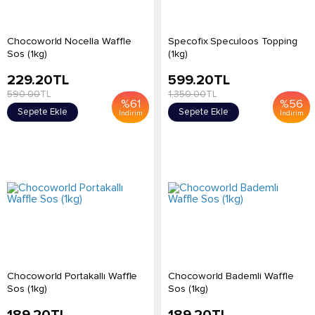
Chocoworld Nocella Waffle
Specofix Speculoos Topping
Sos (1kg)
(1kg)
229.20
TL
599.20
TL
590.00
TL
1,350.00
TL
%
61
%
56
Sepete Ekle
Sepete Ekle
İndirim
İndirim
Chocoworld Portakallı Waffle
Chocoworld Bademli Waffle
Sos (1kg)
Sos (1kg)