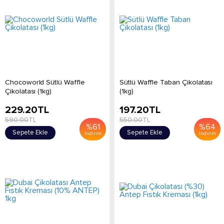
Chocoworld Sütlü Waffle
Sütlü Waffle Taban Çikolatası
Çikolatası (1kg)
(1kg)
229.20
TL
197.20
TL
590.00
TL
550.00
TL
%
61
%
64
Sepete Ekle
Sepete Ekle
İndirim
İndirim