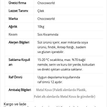
Üretici firma
Chocoworld
Lezzet Tanımı
Çilek
Marka
Chocoworld
Ağırlık
10kg
Sos Kıvamında
Kıvam
Alerjen Bilgileri
Süt ürünü içerir, eser miktarda soya
ürünü,
fındık, Antep fıstığı , badem
ve gluten içerebilir.
Saklama Koşull
15-20 °C sıcaklıkta, max. %70 bağıl
arı
nemde,
serin ve kuru bir yerde, kokudan
ve direkt ışıktan uzakta saklanır.
Raf Ömrü
Uygun depolama koşullarında
raf ömrü 12 aydır.
Ambalaj Bilgileri
Metal Kova (Paletli alımlarda Plastik,
Palet altı alımlarda Metal Kova ile gönderilir)
Kargo ve İade