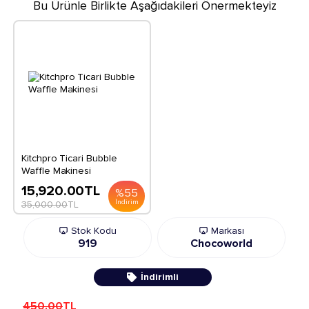
Bu Ürünle Birlikte Aşağıdakileri Önermekteyiz
Kitchpro Ticari Bubble
Waffle Makinesi
15,920.00
TL
%
55
İndirim
35,000.00
TL
Stok Kodu
Markası
919
Chocoworld
İndirimli
450.00
TL