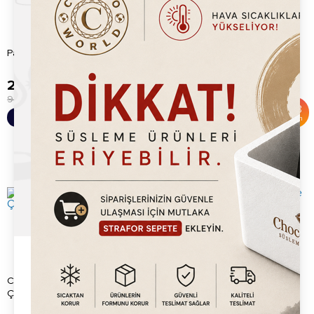
Chocoworld Fındıklı Waffle
Pargani Sütlü Waffle Çikolata
Çikolatası (1kg)
225.20
TL
189.20
TL
900.00
TL
450.00
TL
%
75
%
58
Sepete Ekle
Sepete Ekle
İndirim
İndirim
Chocoworld Bitter Waffle
Chocoworld Beyaz Waffle
Çikolatası (1kg)
Çikolatası (1kg)