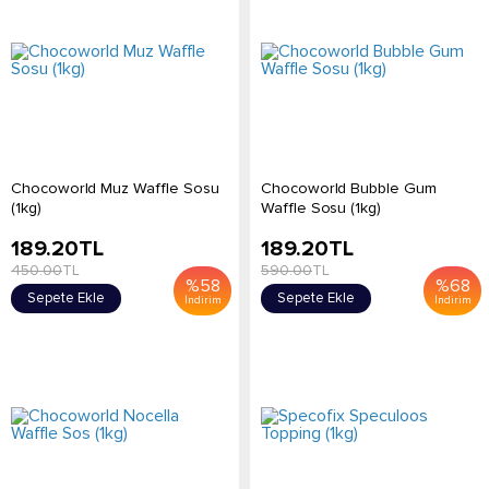
Chocoworld Muz Waffle Sosu
Chocoworld Bubble Gum
(1kg)
Waffle Sosu (1kg)
189.20
TL
189.20
TL
450.00
TL
590.00
TL
%
58
%
68
Sepete Ekle
Sepete Ekle
İndirim
İndirim