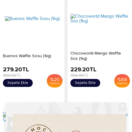
Chocoworld Mango Waffle
Buenos Waffle Sosu (1kg)
Sos (1kg)
279.20
TL
229.20
TL
350.00
TL
750.00
TL
%
20
%
69
Sepete Ekle
Sepete Ekle
İndirim
İndirim