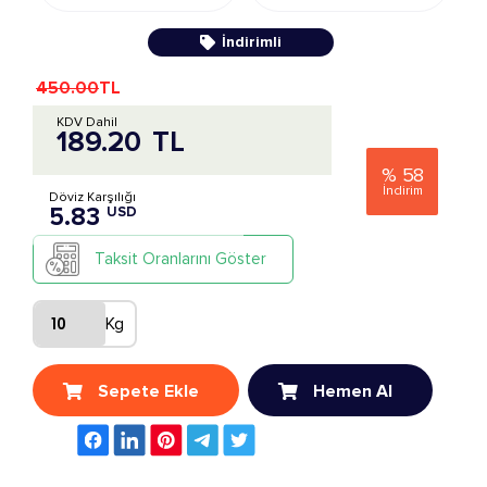
İndirimli
450.00
TL
KDV Dahil
189.20
TL
%
58
İndirim
Döviz Karşılığı
5.83
USD
Taksit Oranlarını Göster
Kg
Sepete Ekle
Hemen Al