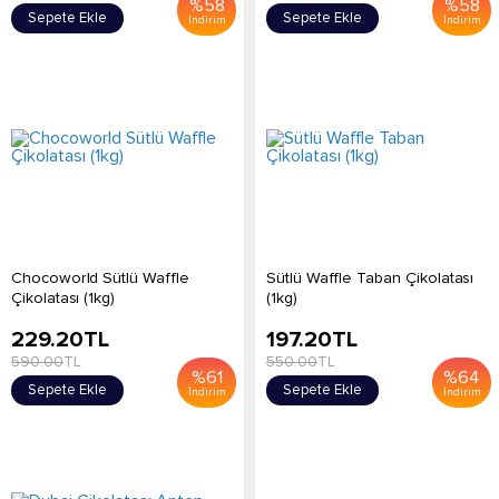
%
58
%
58
Sepete Ekle
Sepete Ekle
İndirim
İndirim
Chocoworld Sütlü Waffle
Sütlü Waffle Taban Çikolatası
Çikolatası (1kg)
(1kg)
229.20
TL
197.20
TL
590.00
TL
550.00
TL
%
61
%
64
Sepete Ekle
Sepete Ekle
İndirim
İndirim