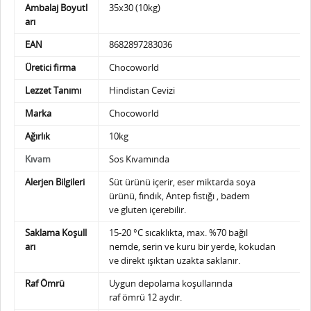
Ambalaj Boyutl
35x30 (10kg)
arı
EAN
8682897283036
Üretici firma
Chocoworld
Lezzet Tanımı
Hindistan Cevizi
Marka
Chocoworld
Ağırlık
10kg
Sos Kıvamında
Kıvam
Alerjen Bilgileri
Süt ürünü içerir, eser miktarda soya
ürünü,
fındık, Antep fıstığı , badem
ve gluten içerebilir.
Saklama Koşull
15-20 °C sıcaklıkta, max. %70 bağıl
arı
nemde,
serin ve kuru bir yerde, kokudan
ve direkt ışıktan uzakta saklanır.
Raf Ömrü
Uygun depolama koşullarında
raf ömrü 12 aydır.