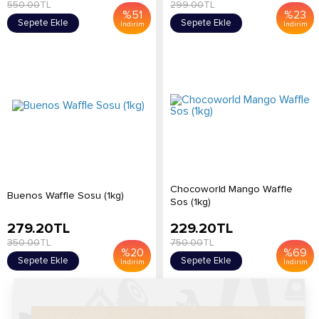
550.00
TL
299.00
TL
%
51
%
23
Sepete Ekle
Sepete Ekle
İndirim
İndirim
Chocoworld Mango Waffle
Buenos Waffle Sosu (1kg)
Sos (1kg)
279.20
TL
229.20
TL
350.00
TL
750.00
TL
%
20
%
69
Sepete Ekle
Sepete Ekle
İndirim
İndirim