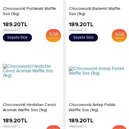
Chocoworld Portakallı Waffle
Chocoworld Bademli Waffle
Sos (1kg)
Sos (1kg)
189.20
TL
189.20
TL
450.00
TL
450.00
TL
%
58
%
58
Sepete Ekle
Sepete Ekle
İndirim
İndirim
Chocoworld Hindistan Cevizi
Chocoworld Antep Fıstıklı
Aromalı Waffle Sos (1kg)
Waffle Sos (1kg)
189.20
TL
189.20
TL
450.00
TL
450.00
TL