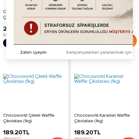
Chocoworld Bitter Waffle
Chocoworld Beyaz Waffle
Çikolatası (1kg)
Çikolatası (1kg)
229.20
TL
189.20
TL
550.00
TL
450.00
TL
%
58
%
58
Sepete Ekle
Sepete Ekle
İndirim
İndirim
Zaten üyeyim
Kampanyalardan yararlanmak için h
Chocoworld Çilekli Waffle
Chocoworld Karamel Waffle
Çikolatası (1kg)
Çikolatası (1kg)
189.20
TL
189.20
TL
450.00
TL
450.00
TL