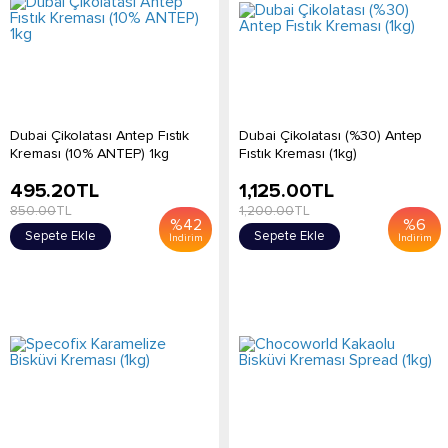
Dubai Çikolatası Antep Fıstık
Dubai Çikolatası (%30) Antep
Kreması (10% ANTEP) 1kg
Fıstık Kreması (1kg)
495.20
TL
1,125.00
TL
850.00
TL
1,200.00
TL
%
42
%
6
Sepete Ekle
Sepete Ekle
İndirim
İndirim