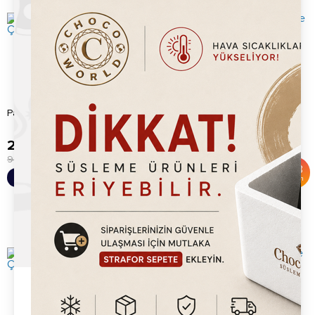
Chocoworld Fındıklı Waffle
Pargani Sütlü Waffle Çikolata
Çikolatası (1kg)
225.20
TL
189.20
TL
900.00
TL
450.00
TL
%
75
%
58
Sepete Ekle
Sepete Ekle
İndirim
İndirim