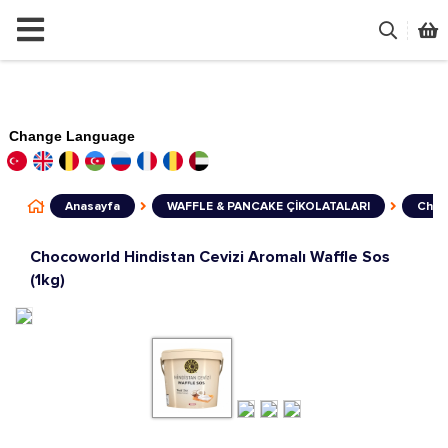
Change Language
Anasayfa
WAFFLE & PANCAKE ÇİKOLATALARI
Choco
Chocoworld Hindistan Cevizi Aromalı Waffle Sos
(1kg)