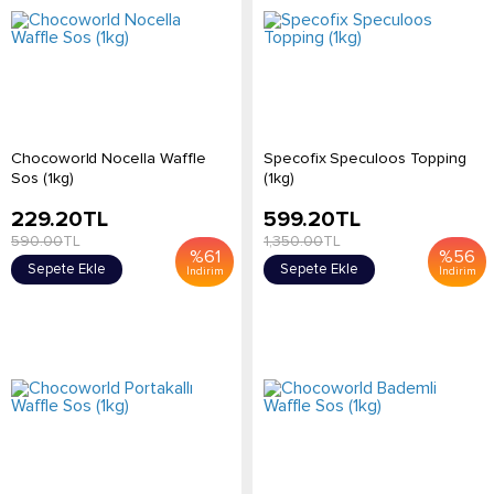
Chocoworld Nocella Waffle
Specofix Speculoos Topping
Sos (1kg)
(1kg)
229.20
TL
599.20
TL
590.00
TL
1,350.00
TL
%
61
%
56
Sepete Ekle
Sepete Ekle
İndirim
İndirim