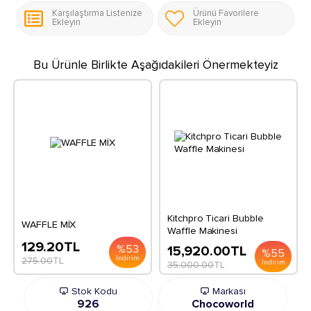
Karşılaştırma Listenize
Ürünü Favorilere
Ekleyin
Ekleyin
Bu Ürünle Birlikte Aşağıdakileri Önermekteyiz
Kitchpro Ticari Bubble
WAFFLE MİX
Waffle Makinesi
129.20
TL
%
53
15,920.00
TL
%
55
İndirim
275.00
TL
İndirim
35,000.00
TL
Stok Kodu
Markası
926
Chocoworld