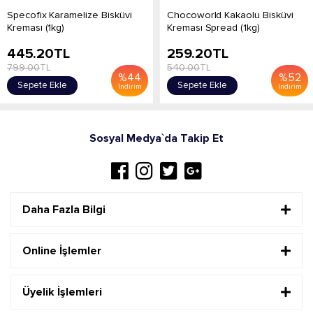
Specofix Karamelize Bisküvi
Chocoworld Kakaolu Bisküvi
Kreması (1kg)
Kreması Spread (1kg)
445.20
TL
259.20
TL
799.00
TL
540.00
TL
%
44
%
52
Sepete Ekle
Sepete Ekle
İndirim
İndirim
Sosyal Medya`da Takip Et
Daha Fazla Bilgi
Online İşlemler
Üyelik İşlemleri