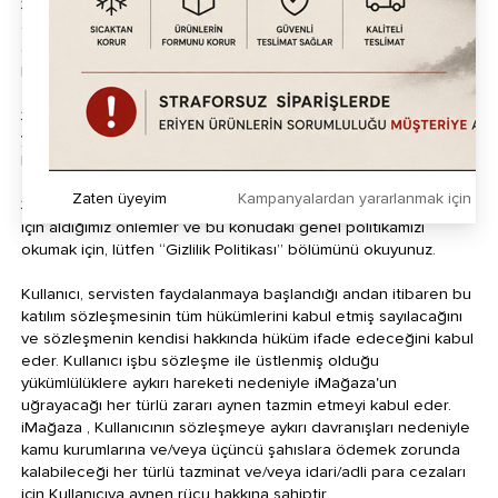
3.l. iMağaza, kullanım şartları, gizlilik prensipleri ve geçerli yasal
düzenlemelere bağlı kalmak kaydıyla, kullanıcı hesabınıza bağlı
olan bütün bilgileri kendi pazarlama faaliyetleri ile ilgili olarak
kullanma hakkını saklı tutar.
3.m. Sitenin belirli yerlerinde o bölüme özel farklı kurallar ve
yükümlülükler belirtilebilir. Bu bölümleri kullanan kişi ve
kuruluşlar peşinen belirtilen bu kuralları kabul etmiş sayılır.
Zaten üyeyim
Kampanyalardan yararlanmak için h
3.n. Kullanıcılarımızın kişisel bilgilerini ve gizliliklerini korumak
için aldığımız önlemler ve bu konudaki genel politikamızı
okumak için, lütfen “Gizlilik Politikası” bölümünü okuyunuz.
Kullanıcı, servisten faydalanmaya başlandığı andan itibaren bu
katılım sözleşmesinin tüm hükümlerini kabul etmiş sayılacağını
ve sözleşmenin kendisi hakkında hüküm ifade edeceğini kabul
eder. Kullanıcı işbu sözleşme ile üstlenmiş olduğu
yükümlülüklere aykırı hareketi nedeniyle iMağaza'un
uğrayacağı her türlü zararı aynen tazmin etmeyi kabul eder.
iMağaza , Kullanıcının sözleşmeye aykırı davranışları nedeniyle
kamu kurumlarına ve/veya üçüncü şahıslara ödemek zorunda
kalabileceği her türlü tazminat ve/veya idari/adli para cezaları
için Kullanıcıya aynen rücu hakkına sahiptir.