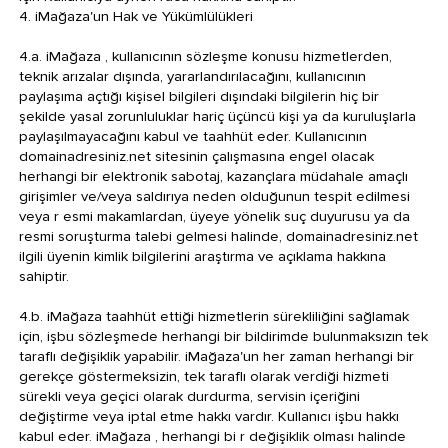
4. iMağaza'un Hak ve Yükümlülükleri
4.a. iMağaza , kullanıcının sözleşme konusu hizmetlerden,
teknik arızalar dışında, yararlandırılacağını, kullanıcının
paylaşıma açtığı kişisel bilgileri dışındaki bilgilerin hiç bir
şekilde yasal zorunluluklar hariç üçüncü kişi ya da kuruluşlarla
paylaşılmayacağını kabul ve taahhüt eder. Kullanıcının
domainadresiniz.net sitesinin çalışmasına engel olacak
herhangi bir elektronik sabotaj, kazançlara müdahale amaçlı
girişimler ve/veya saldırıya neden olduğunun tespit edilmesi
veya r esmi makamlardan, üyeye yönelik suç duyurusu ya da
resmi soruşturma talebi gelmesi halinde, domainadresiniz.net
ilgili üyenin kimlik bilgilerini araştırma ve açıklama hakkına
sahiptir.
4.b. iMağaza taahhüt ettiği hizmetlerin sürekliliğini sağlamak
için, işbu sözleşmede herhangi bir bildirimde bulunmaksızın tek
taraflı değişiklik yapabilir. iMağaza'un her zaman herhangi bir
gerekçe göstermeksizin, tek taraflı olarak verdiği hizmeti
sürekli veya geçici olarak durdurma, servisin içeriğini
değiştirme veya iptal etme hakkı vardır. Kullanıcı işbu hakkı
kabul eder. iMağaza , herhangi bi r değişiklik olması halinde