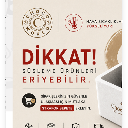
notlarını silemez veya çıkartamaz.
3.h. Ü yelik iptali ve hesap silme işlemi, kullanıcı tarafından
domainadresiniz.net üzerinden yapılabilir. Üyeliğini bitiren
kullanıcının siteye giriş yetkisi iptal edilecektir. Üyeliğini iptal
eden kişi bu işlemin geri dönüşü olmadığını kabul eder.
3.i. toptangidaurunleri.com ya da kullanıcının kendisi tarafından
sonlandırılan kullanıcı hesabına ait her türlü kaydı silip silmeme
kararı iMağaza’a aittir. Kullanıcı silinen kayıtlarla ilgili herhangi
bir hak veya tazminat talebinde bulunamaz.
3.j. Site kullanıcılarının birbirleri ya da üçüncü şahıslarla olan
ilişkileri kişilerin sorumluluğundadır.
3.k. toptangidaurunleri.com kontrolü altında olmayan başka
internet sitelerine bağlantı veya referans içerebilir. iMağaza,
bu sitelerin içerikleri veya içerdikleri diğer bağlantılardan
sorumlu değildir.