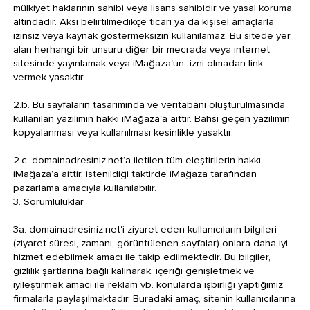
mülkiyet haklarının sahibi veya lisans sahibidir ve yasal koruma
altındadır. Aksi belirtilmedikçe ticari ya da kişisel amaçlarla
izinsiz veya kaynak göstermeksizin kullanılamaz. Bu sitede yer
alan herhangi bir unsuru diğer bir mecrada veya internet
sitesinde yayınlamak veya iMağaza'un izni olmadan link
vermek yasaktır.
2.b. Bu sayfaların tasarımında ve veritabanı oluşturulmasında
kullanılan yazılımın hakkı iMağaza'a aittir. Bahsi geçen yazılımın
kopyalanması veya kullanılması kesinlikle yasaktır.
2.c. domainadresiniz.net’a iletilen tüm eleştirilerin hakkı
iMağaza’a aittir, istenildiği taktirde iMağaza tarafından
pazarlama amacıyla kullanılabilir.
3. Sorumluluklar
3a. domainadresiniz.net'i ziyaret eden kullanıcıların bilgileri
(ziyaret süresi, zamanı, görüntülenen sayfalar) onlara daha iyi
hizmet edebilmek amacı ile takip edilmektedir. Bu bilgiler,
gizlilik şartlarına bağlı kalınarak, içeriği genişletmek ve
iyileştirmek amacı ile reklam vb. konularda işbirliği yaptığımız
firmalarla paylaşılmaktadır. Buradaki amaç, sitenin kullanıcılarına