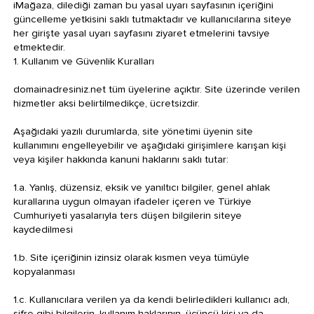
iMağaza, dilediği zaman bu yasal uyarı sayfasının içeriğini
güncelleme yetkisini saklı tutmaktadır ve kullanıcılarına siteye
her girişte yasal uyarı sayfasını ziyaret etmelerini tavsiye
etmektedir.
1. Kullanım ve Güvenlik Kuralları
domainadresiniz.net tüm üyelerine açıktır. Site üzerinde verilen
hizmetler aksi belirtilmedikçe, ücretsizdir.
Aşağıdaki yazılı durumlarda, site yönetimi üyenin site
kullanımını engelleyebilir ve aşağıdaki girişimlere karışan kişi
veya kişiler hakkında kanuni haklarını saklı tutar:
1.a. Yanlış, düzensiz, eksik ve yanıltıcı bilgiler, genel ahlak
kurallarına uygun olmayan ifadeler içeren ve Türkiye
Cumhuriyeti yasalarıyla ters düşen bilgilerin siteye
kaydedilmesi
1.b. Site içeriğinin izinsiz olarak kısmen veya tümüyle
kopyalanması
1.c. Kullanıcılara verilen ya da kendi belirledikleri kullanıcı adı,
şifre gibi bilgilerin, kullanım haklarının, üçüncü kişi ya da