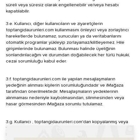
süreli veya süresiz olarak engellenebilir ve/veya hesabı
kapatılabilir.
3.e. Kullanıcı, diğer kullanıcıların ve ziyaretçilerin
toptangidaurunleri.com kullanmasını önleyici veya zorlaştırıcı
hareketlerde bulunamaz, sunucuları ya da veritabanlarını
otomatik programlar yükleyip zorlayamaz/kilitleyemez. Hile
girişimlerinde bulunamaz. Bulunması halinde üyeliğinin
sonlandırılacağını ve durumdan doğabilecek her türlü hukuki,
cezai sorumluluğu kabul eder.
3.f. toptangidaurunleri.com ile yapılan mesajlaşmaların
yedeğinin alınması kişilerin sorumluluğundadır ve iMağaza
tarafından önerilmektedir. Mesajlaşmaların yedeklerinin
alınmaması nedeniyle kaybolmasından, silinmesinden veya
hasar görmesinden iMağaza sorumlu tutulamaz.
3.g. Kullanıcı , toptangidaurunleri.com'dan kopyalanmış veya
yazıcı ile yazdırılmış hiçbir materyal üzerinden Telif Hakkı, Ticari
Marka ve her türlü Fikir ve Sanat Eserleri Kanunu kapsamı