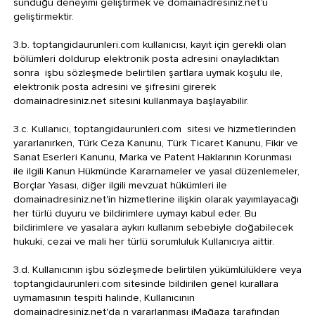
sunduğu deneyimi geliştirmek ve domainadresiniz.net’u
geliştirmektir.
3.b. toptangidaurunleri.com kullanıcısı, kayıt için gerekli olan
bölümleri doldurup elektronik posta adresini onayladıktan
sonra işbu sözleşmede belirtilen şartlara uymak koşulu ile,
elektronik posta adresini ve şifresini girerek
domainadresiniz.net sitesini kullanmaya başlayabilir.
3.c. Kullanıcı, toptangidaurunleri.com sitesi ve hizmetlerinden
yararlanırken, Türk Ceza Kanunu, Türk Ticaret Kanunu, Fikir ve
Sanat Eserleri Kanunu, Marka ve Patent Haklarının Korunması
ile ilgili Kanun Hükmünde Kararnameler ve yasal düzenlemeler,
Borçlar Yasası, diğer ilgili mevzuat hükümleri ile
domainadresiniz.net'in hizmetlerine ilişkin olarak yayımlayacağı
her türlü duyuru ve bildirimlere uymayı kabul eder. Bu
bildirimlere ve yasalara aykırı kullanım sebebiyle doğabilecek
hukuki, cezai ve mali her türlü sorumluluk Kullanıcıya aittir.
3.d. Kullanıcının işbu sözleşmede belirtilen yükümlülüklere veya
toptangidaurunleri.com sitesinde bildirilen genel kurallara
uymamasının tespiti halinde, Kullanıcının
domainadresiniz.net'da n yararlanması iMağaza tarafından