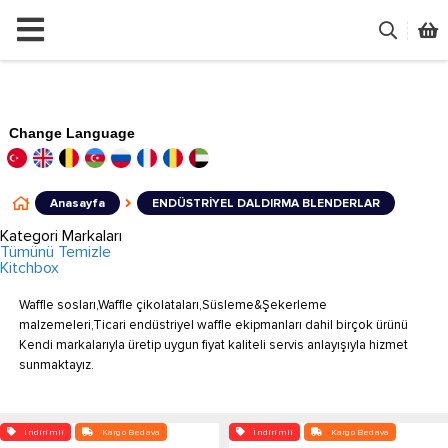
Change Language
Anasayfa
ENDÜSTRİYEL DALDIRMA BLENDERLAR
Kategori Markaları
Tümünü Temizle
Kitchbox
Waffle sosları,Waffle çikolataları,Süsleme&Şekerleme
malzemeleri,Ticari endüstriyel waffle ekipmanları dahil birçok ürünü
Kendi markalarıyla üretip uygun fiyat kaliteli servis anlayışıyla hizmet
sunmaktayız.
İndirimli
Kargo Bedava
İndirimli
Kargo Bedava