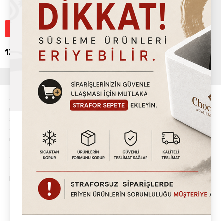
Üzgünüz, Bu Ürün Mağamızda
Planet Mixer
Tükendi.
13,920.00
TL
Chocoworld grubu alt markalarıyla birlikte ürünlerini kendi fabirkasında
üretir. Ürünlerimizin tamamı depolarımızda stoklu olarak size
sunulmaktadır. Profesyonel satış temsilcilerimiz ve depo operasyon
ekibimiz, saat 15:00'e kadar verilen siparişlerinizi en geç 24 saat
içerisinde kargoya verilerek tarafınıza sevkiyatlar sağlanmaktadır.
Türkiye'nin en büyük Waffle çikolataları,Waffle Makineleri,Waffle
Sosları,Süsleme Malzemeleri alanında 500'den fazla ürünü kendi
ekosisteminde barındıran Chocoworld, Türkiye başta olmak üzere
Dünya'nın 35'den fazla ülkesine ihracat yapmaktadır.
Sosyal Medya`da Takip Et