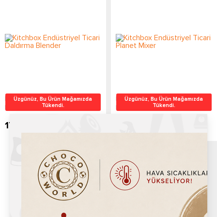
Kitchbox Endüstriyel Ticari
Kitchbox Endüstriyel Ticari
Üzgünüz, Bu Ürün Mağamızda
Üzgünüz, Bu Ürün Mağamızda
Tükendi.
Tükendi.
Daldırma Blender
Planet Mixer
17,520.00
TL
13,920.00
TL