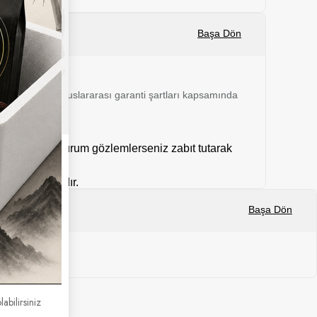
Başa Dön
 24 ay boyunca uluslararası garanti şartları kapsamında
mal dışı bir durum gözlemlerseniz zabıt tutarak
kargolanmaktadır.
Başa Dön
labilirsiniz