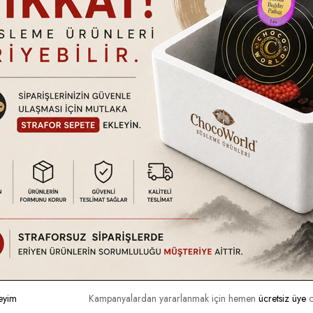
tındadır. Ürün hasarlı kullanım, kullanıcı hataları vb. durumlar dışında
a da ayıplı olup olmadığını kontrol ediniz. Eğer kargonuzda nor
tilmedikçe (Hızlı kargo vb. uyarı simgeleri.) 2 iş günü içerisinde 
ın almış olmanız gerekmektedir.
Bu Ürünler İlginizi Çekebilir
eyim
Kampanyalardan yararlanmak için hemen
ücretsiz üye
o