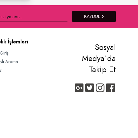
KAYDOL
lik İşlemleri
Sosyal
Girişi
Medya`da
ylı Arama
Takip Et
et