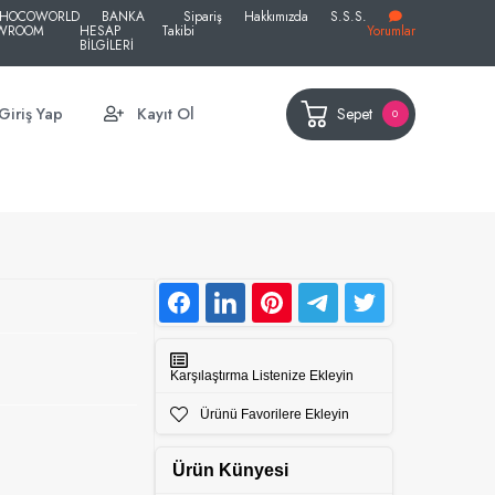
HOCOWORLD
BANKA
Sipariş
Hakkımızda
S.S.S.
WROOM
HESAP
Takibi
Yorumlar
BİLGİLERİ
Sepet
Giriş Yap
Kayıt Ol
0
Karşılaştırma Listenize Ekleyin
Ürünü Favorilere Ekleyin
Ürün Künyesi