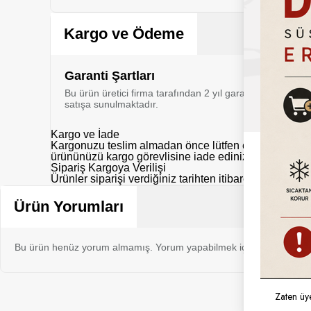
Kargo ve Ödeme
Garanti Şartları
Bu ürün üretici firma tarafından 2 yıl garanti kapsamı al
satışa sunulmaktadır.
Kargo ve İade
Kargonuzu teslim almadan önce lütfen eksik, hasarlı y
ürününüzü kargo görevlisine iade ediniz.
Sipariş Kargoya Verilişi
Ürünler siparişi verdiğiniz tarihten itibaren aksi belir
Ürün Yorumları
Bu ürün henüz yorum almamış. Yorum yapabilmek için bu ürünü sat
Zaten üy