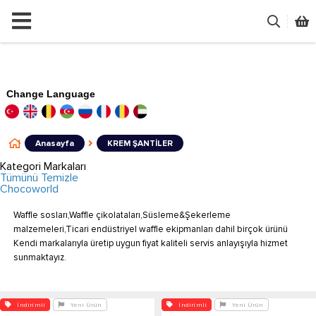
Change Language
Anasayfa
KREM ŞANTİLER
Kategori Markaları
Tümünü Temizle
Chocoworld
Waffle sosları,Waffle çikolataları,Süsleme&Şekerleme
malzemeleri,Ticari endüstriyel waffle ekipmanları dahil birçok ürünü
Kendi markalarıyla üretip uygun fiyat kaliteli servis anlayışıyla hizmet
sunmaktayız.
İndirimli
Yeni Ürün
İndirimli
Yeni Ürün