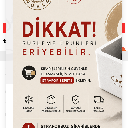
Üzgünüz, Bu Ürün Mağamızda
Üzgünüz, Bu Ürün Mağamızda
Toz Krema
Pişen Krema
Tükendi.
Tükendi.
189.20
TL
189.20
TL
230.00
TL
%
18
İndirim
Chocoworld grubu alt markalarıyla birlikte ürünlerini kendi fabirkasında
üretir. Ürünlerimizin tamamı depolarımızda stoklu olarak size
sunulmaktadır. Profesyonel satış temsilcilerimiz ve depo operasyon
ekibimiz, saat 15:00'e kadar verilen siparişlerinizi en geç 24 saat
içerisinde kargoya verilerek tarafınıza sevkiyatlar sağlanmaktadır.
Türkiye'nin en büyük Waffle çikolataları,Waffle Makineleri,Waffle
Sosları,Süsleme Malzemeleri alanında 500'den fazla ürünü kendi
ekosisteminde barındıran Chocoworld, Türkiye başta olmak üzere
Dünya'nın 35'den fazla ülkesine ihracat yapmaktadır.