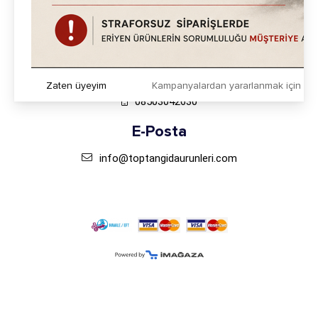
Adres
Mahmutbey Mah. Taşocağı Yolu Cad. Ağaoğlu 212 My
Office Kat:23/387 Bağcılar-İstanbul
Telefon
Zaten üyeyim
Kampanyalardan yararlanmak için h
08503042630
E-Posta
info@toptangidaurunleri.com