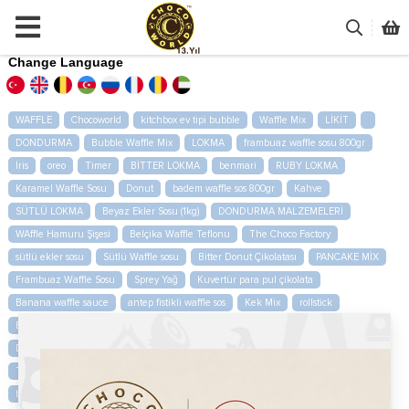
Change Language
WAFFLE
Chocoworld
kitchbox ev tipi bubble
Waffle Mix
LİKİT
DONDURMA
Bubble Waffle Mix
LOKMA
frambuaz waffle sosu 800gr
İris
oreo
Timer
BİTTER LOKMA
benmari
RUBY LOKMA
Karamel Waffle Sosu
Donut
badem waffle sos 800gr
Kahve
SÜTLÜ LOKMA
Beyaz Ekler Sosu (1kg)
DONDURMA MALZEMELERİ
WAffle Hamuru Şişesi
Belçika Waffle Teflonu
The Choco Factory
sütlü ekler sosu
Sütlü Waffle sosu
Bitter Donut Çikolatası
PANCAKE MİX
Frambuaz Waffle Sosu
Sprey Yağ
Kuvertür para pul çikolata
Banana waffle sauce
antep fistikli waffle sos
Kek Mix
rollstick
Bubble Waffle Makinesi
KREP MİX
File Antep
BEYAZ LOKMA
Draje Bisküvisi
buenos dolgu kremasi
Pirinç Antep Fıstık (1kg)
Ticari Bubble Waffle Makinesi
Krep Kırığı (750gr)
SÜSLEMELER
biscofix crumbs 750gr
planet mixer
mega renkli bonibon 1kg