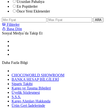
Ucuzdan Pahalıya
En Popülerler
Önce Yeni Eklenenler
ARA
Filitreler
Başa Dön
Sosyal Medya`da Takip Et
Daha Fazla Bilgi
CHOCOWORLD SHOWROOM
BANKA HESAP BİLGİLERİ
Sipariş Takibi
Kargo ve Taşıma Bilgileri
Üyelik Sözleşmesi
S.S.S.
Kargo Alımları Hakkında
Ürün Geri İadelerinde