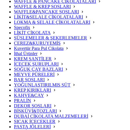
WAFFLE & PANCAKE ÇİKOLATALARI
WAFFLE & KREP SOSLARI
WAFFLE&PANCAKE SOSLARI
LİKİT&ŞELALE ÇİKOLATALARI
LOKMA & ŞELALE ÇİKOLATALARI
Specofix
LİKİT ÇİKOLATA
SÜSLEMELER & ŞEKERLEMELER
ÇEREZ&KURUYEMİŞ
Kuvertür Para Pul Çikolata
İthal Ürünler
KREM ŞANTİLER
İÇECEK ŞURUPLARI
SOĞUK ÇAY BAZLARI
MEYVE PÜRELERİ
BAR SOSLARI
YOĞUNLAŞTIRILMIŞ SÜT
KREP KIRIKLARI
KAHVE&ÇAY
PRALİN
DEKOR SOSLARI
BİSKÜVİ&TOZLARI
DUBAİ ÇİKOLATA MALZEMELERİ
SICAK İÇECEKLER
PASTA JÖLELERİ