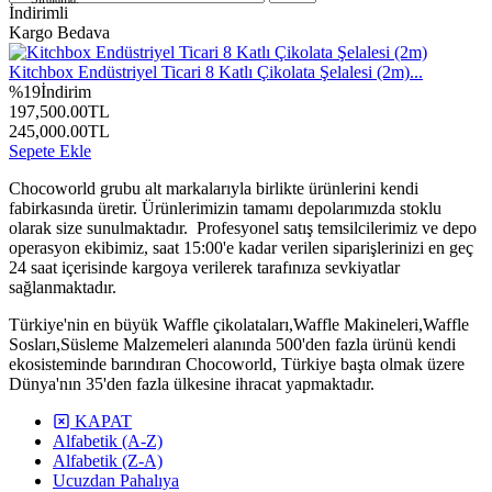
İndirimli
Kargo Bedava
Kitchbox Endüstriyel Ticari 8 Katlı Çikolata Şelalesi (2m)...
%
19
İndirim
197,500.00
TL
245,000.00
TL
Sepete Ekle
Chocoworld grubu alt markalarıyla birlikte ürünlerini kendi
fabirkasında üretir. Ürünlerimizin tamamı depolarımızda stoklu
olarak size sunulmaktadır. Profesyonel satış temsilcilerimiz ve depo
operasyon ekibimiz, saat 15:00'e kadar verilen siparişlerinizi en geç
24 saat içerisinde kargoya verilerek tarafınıza sevkiyatlar
sağlanmaktadır.
Türkiye'nin en büyük Waffle çikolataları,Waffle Makineleri,Waffle
Sosları,Süsleme Malzemeleri alanında 500'den fazla ürünü kendi
ekosisteminde barındıran Chocoworld, Türkiye başta olmak üzere
Dünya'nın 35'den fazla ülkesine ihracat yapmaktadır.
KAPAT
Alfabetik (A-Z)
Alfabetik (Z-A)
Ucuzdan Pahalıya