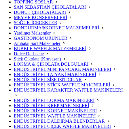
TOPPİNG SOSLAR
SAN SEBASTİAN ÇİKOLATALARI
DONUT ÇİKOLATALARI
MEYVE KONSERVELERİ
SOĞUK İÇECEKLER
DONDURMA&KORNET MALZEMELERİ
Yardımcı Malzemler
GASTRONOM ÜRÜNLER
Ambalaj Sarf Malzemeler
BUBBLE WAFFLE MALZEMELERİ
Dulce De Leche
Stick Çikolata (Kruvasan)
LOKMA & ÇİKOLATA DOLGULARI
ENDÜSTRİYEL MİNİ PANCAKE MAKİNELERİ
ENDÜSTRİYEL TAİYAKİ MAKİNELERİ
ENDÜSTRİYEL ŞİŞE ISITICILAR
ENDÜSTRİYEL STİCK WAFFLE MAKİNELERİ
ENDÜSTRİYEL KARAKTER WAFFLE MAKİNELERİ
ENDÜSTRİYEL LOKMA MAKİNELERİ
ENDÜSTRİYEL KREP MAKİNELERİ
ENDÜSTRİYEL KORNET MAKİNELERİ
ENDÜSTRİYEL WAFFLE MAKİNELERİ
ENDÜSTRİYEL DALDIRMA BLENDERLAR
ENDÜSTRİYEL ÇİÇEK WAFFLE MAKİNELERİ