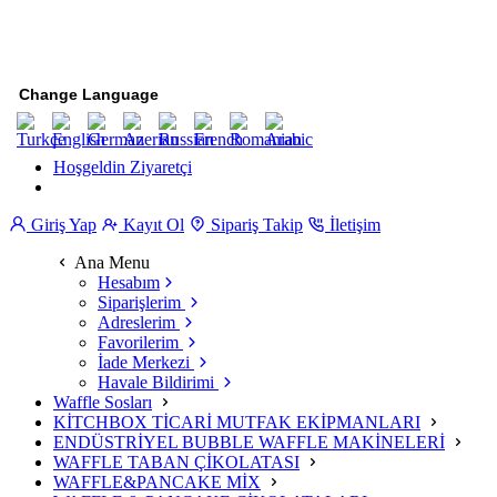
Change Language
Hoşgeldin Ziyaretçi
Giriş Yap
Kayıt Ol
Sipariş Takip
İletişim
Ana Menu
Hesabım
Siparişlerim
Adreslerim
Favorilerim
İade Merkezi
Havale Bildirimi
Waffle Sosları
KİTCHBOX TİCARİ MUTFAK EKİPMANLARI
ENDÜSTRİYEL BUBBLE WAFFLE MAKİNELERİ
WAFFLE TABAN ÇİKOLATASI
WAFFLE&PANCAKE MİX