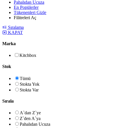
Pahalıdan Ucuza
En Popülerler
Tükenenleri Gizle
Filitreleri Aç
Sıralama
KAPAT
Marka
Kitchbox
Stok
Tümü
Stokta Yok
Stokta Var
Sırala
A`dan Z`ye
Z`den A`ya
Pahalıdan Ucuza