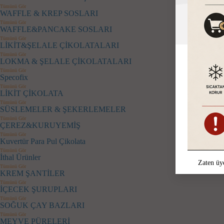
Tümünü Gör
WAFFLE & KREP SOSLARI
Tümünü Gör
WAFFLE&PANCAKE SOSLARI
Tümünü Gör
LİKİT&ŞELALE ÇİKOLATALARI
Tümünü Gör
LOKMA & ŞELALE ÇİKOLATALARI
Tümünü Gör
Specofix
Tümünü Gör
LİKİT ÇİKOLATA
Tümünü Gör
SÜSLEMELER & ŞEKERLEMELER
Tümünü Gör
ÇEREZ&KURUYEMİŞ
Tümünü Gör
Kuvertür Para Pul Çikolata
Tümünü Gör
İthal Ürünler
Zaten üy
Tümünü Gör
KREM ŞANTİLER
Tümünü Gör
İÇECEK ŞURUPLARI
Tümünü Gör
SOĞUK ÇAY BAZLARI
Tümünü Gör
MEYVE PÜRELERİ