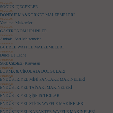
Tümünü Gör
SOĞUK İÇECEKLER
Tümünü Gör
DONDURMA&KORNET MALZEMELERİ
Tümünü Gör
Yardımcı Malzemler
Tümünü Gör
GASTRONOM ÜRÜNLER
Tümünü Gör
Ambalaj Sarf Malzemeler
Tümünü Gör
BUBBLE WAFFLE MALZEMELERİ
Tümünü Gör
Dulce De Leche
Tümünü Gör
Stick Çikolata (Kruvasan)
Tümünü Gör
LOKMA & ÇİKOLATA DOLGULARI
Tümünü Gör
ENDÜSTRİYEL MİNİ PANCAKE MAKİNELERİ
Tümünü Gör
ENDÜSTRİYEL TAİYAKİ MAKİNELERİ
Tümünü Gör
ENDÜSTRİYEL ŞİŞE ISITICILAR
Tümünü Gör
ENDÜSTRİYEL STİCK WAFFLE MAKİNELERİ
Tümünü Gör
ENDÜSTRİYEL KARAKTER WAFFLE MAKİNELERİ