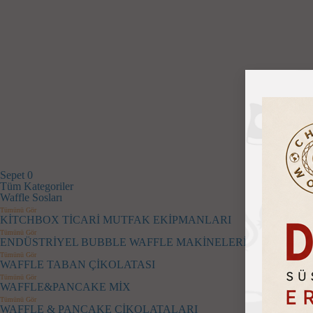
Sepet
0
Tüm Kategoriler
Waffle Sosları
Tümünü Gör
KİTCHBOX TİCARİ MUTFAK EKİPMANLARI
Tümünü Gör
ENDÜSTRİYEL BUBBLE WAFFLE MAKİNELERİ
Tümünü Gör
WAFFLE TABAN ÇİKOLATASI
Tümünü Gör
WAFFLE&PANCAKE MİX
Tümünü Gör
WAFFLE & PANCAKE ÇİKOLATALARI