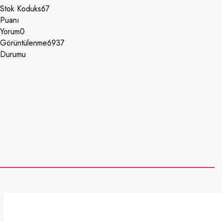
Stok Kodu
ks67
Puanı
Yorum
0
Görüntülenme
6937
Durumu