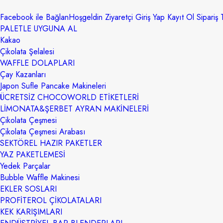
Facebook ile Bağlan
Hoşgeldin Ziyaretçi
Giriş Yap
Kayıt Ol
Sipariş T
PALETLE UYGUNA AL
Kakao
Çikolata Şelalesi
WAFFLE DOLAPLARI
Çay Kazanları
Japon Sufle Pancake Makineleri
ÜCRETSİZ CHOCOWORLD ETİKETLERİ
LİMONATA&ŞERBET AYRAN MAKİNELERİ
Çikolata Çeşmesi
Çikolata Çeşmesi Arabası
SEKTÖREL HAZIR PAKETLER
YAZ PAKETLEMESİ
Yedek Parçalar
Bubble Waffle Makinesi
EKLER SOSLARI
PROFİTEROL ÇİKOLATALARI
KEK KARIŞIMLARI