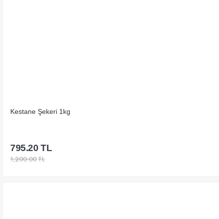
Kestane Şekeri 1kg
795.20
TL
1,200.00
TL