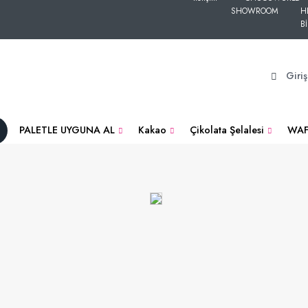
SHOWROOM
H
Bİ
Giri
PALETLE UYGUNA AL
Kakao
Çikolata Şelalesi
WAF