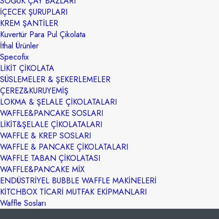
SOĞUK ÇAY BAZLARI
İÇECEK ŞURUPLARI
KREM ŞANTİLER
Kuvertür Para Pul Çikolata
İthal Ürünler
Specofix
LİKİT ÇİKOLATA
SÜSLEMELER & ŞEKERLEMELER
ÇEREZ&KURUYEMİŞ
LOKMA & ŞELALE ÇİKOLATALARI
WAFFLE&PANCAKE SOSLARI
LİKİT&ŞELALE ÇİKOLATALARI
WAFFLE & KREP SOSLARI
WAFFLE & PANCAKE ÇİKOLATALARI
WAFFLE TABAN ÇİKOLATASI
WAFFLE&PANCAKE MİX
ENDÜSTRİYEL BUBBLE WAFFLE MAKİNELERİ
KİTCHBOX TİCARİ MUTFAK EKİPMANLARI
Waffle Sosları