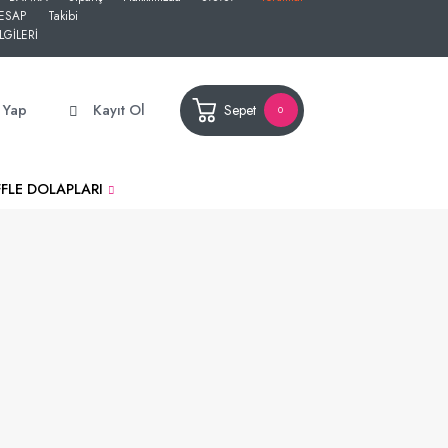
ESAP
Takibi
LGİLERİ
ş Yap
Kayıt Ol
Sepet
0
FLE DOLAPLARI