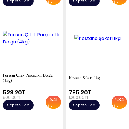
Sepete Ekle
Sepete Ekle
İndirim
İndirim
Furisan Çilek Parçacıklı Dolgu
Kestane Şekeri 1kg
(4kg)
529.20
TL
795.20
TL
900.00
TL
1,200.00
TL
%
41
%
34
Sepete Ekle
Sepete Ekle
İndirim
İndirim