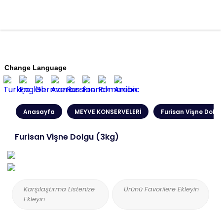
Change Language
Anasayfa
MEYVE KONSERVELERİ
Furisan Vişne Dolg
Furisan Vişne Dolgu (3kg)
Karşılaştırma Listenize
Ürünü Favorilere Ekleyin
Ekleyin