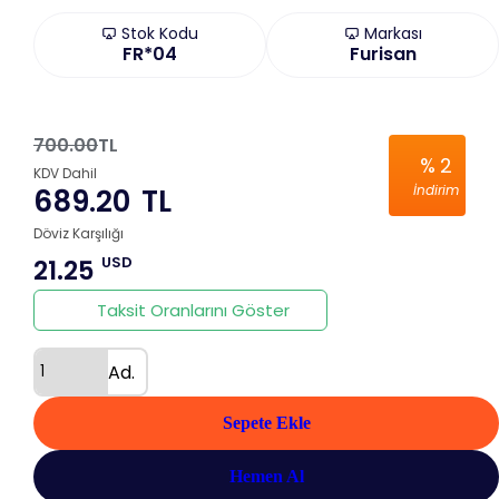
Stok Kodu
Markası
FR*04
Furisan
700.00
TL
%
2
KDV Dahil
İndirim
689.20
TL
Döviz Karşılığı
USD
21.25
Taksit Oranlarını Göster
Ad.
Sepete Ekle
Hemen Al