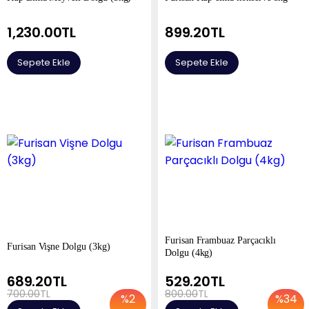
1,230.00
TL
899.20
TL
Sepete Ekle
Sepete Ekle
Furisan Frambuaz Parçacıklı
Furisan Vişne Dolgu (3kg)
Dolgu (4kg)
689.20
TL
529.20
TL
700.00
TL
800.00
TL
%
2
%
34