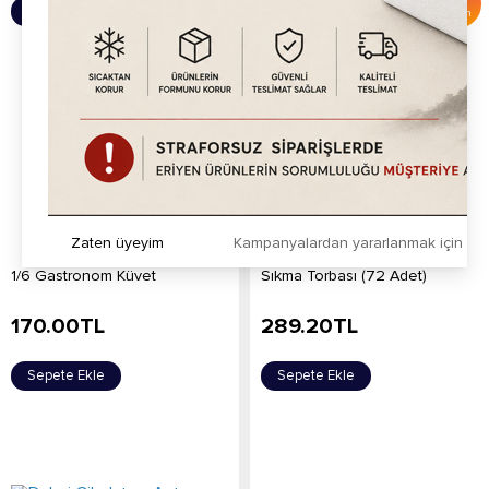
Sepete Ekle
Sepete Ekle
İndirim
Zaten üyeyim
Kampanyalardan yararlanmak için h
1/6 Gastronom Küvet
Sıkma Torbası (72 Adet)
170.00
TL
289.20
TL
Sepete Ekle
Sepete Ekle