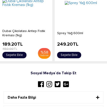
Dubai Çikolatası Antep Fıstık
Sprey Yağ 600ml
Kreması (1kg)
189.20
TL
249.20
TL
450.00
TL
%
58
Sepete Ekle
Sepete Ekle
İndirim
Sosyal Medya`da Takip Et
Daha Fazla Bilgi