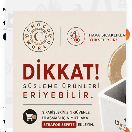
Fındıklı Waffle Sosu (800gr)
Waffle Kovası 15x15
179.20
TL
397.20
TL
375.00
TL
600.00
TL
%
52
%
34
Sepete Ekle
Sepete Ekle
İndirim
İndirim
1/4 Gastronom Küvet
1/9 Gastronom Küvet
170.00
TL
150.00
TL
170.00
TL
%
12