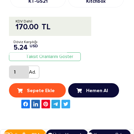
KT-GS21
Kitchbox
KDV Dahil
170.00
TL
Döviz Karşılığı
5.24
USD
Taksit Oranlarını Göster
Ad.
Sepete Ekle
Hemen Al