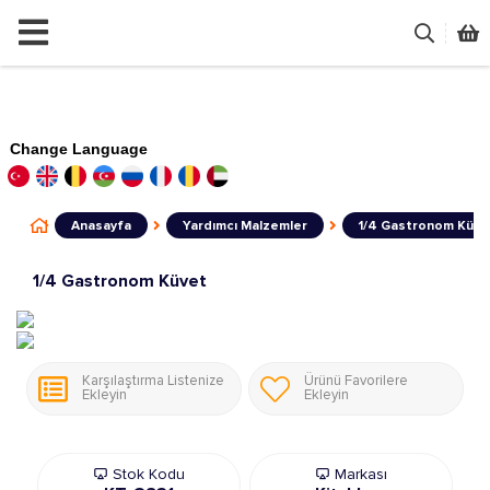
Change Language
Anasayfa
Yardımcı Malzemler
1/4 Gastronom Küve
1/4 Gastronom Küvet
Karşılaştırma Listenize
Ürünü Favorilere
Ekleyin
Ekleyin
Stok Kodu
Markası