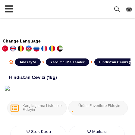
Change Language
Anasayfa
Yardımcı Malzemler
Hindistan Cevizi (1kg
Hindistan Cevizi (1kg)
Karşılaştırma Listenize
Ürünü Favorilere Ekleyin
Ekleyin
Stok Kodu
Markası