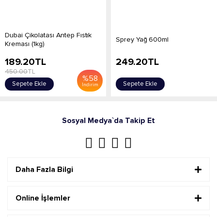
Dubai Çikolatası Antep Fıstık
Sprey Yağ 600ml
Kreması (1kg)
189.20
TL
249.20
TL
450.00
TL
%
58
Sepete Ekle
Sepete Ekle
İndirim
Sosyal Medya`da Takip Et
Daha Fazla Bilgi
Online İşlemler