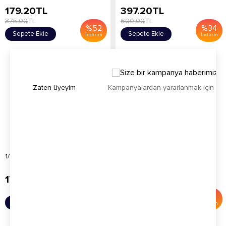
179.20
TL
397.20
TL
375.00
TL
600.00
TL
%
52
%
34
Sepete Ekle
Sepete Ekle
İndirim
İndirim
Zaten üyeyim
Kampanyalardan yararlanmak için h
1/4 Gastronom Küvet
1/9 Gastronom Küvet
170.00
TL
150.00
TL
170.00
TL
%
12
Sepete Ekle
Sepete Ekle
İndirim