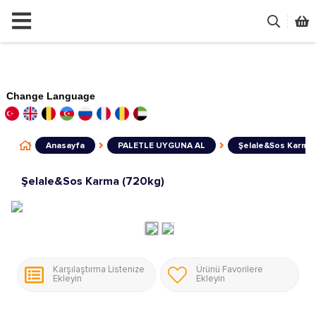
Change Language
Anasayfa
PALETLE UYGUNA AL
Şelale&Sos Karma 
Şelale&Sos Karma (720kg)
Karşılaştırma Listenize
Ürünü Favorilere
Ekleyin
Ekleyin