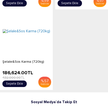
%
59
%
57
Sepete Ekle
Sepete Ekle
İndirim
İndirim
Şelale&Sos Karma (720kg)
186,624.00
TL
432,000.00
TL
%
57
Sepete Ekle
İndirim
Sosyal Medya`da Takip Et