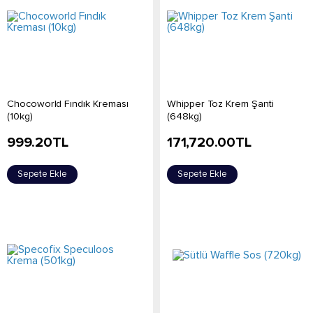
Chocoworld Fındık Kreması
Whipper Toz Krem Şanti
(10kg)
(648kg)
999.20
TL
171,720.00
TL
Sepete Ekle
Sepete Ekle