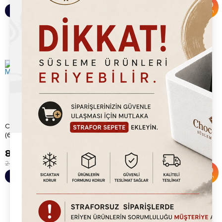
%
65
%
59
Sepete Ekle
Sepete Ekle
İndirim
İndirim
Chocoworld Süper Waffle Mix
Karamel Waffle Sos (720kg)
(648kg)
83,721.00
TL
133,344.00
TL
243,000.00
TL
324,000.00
TL
%
66
%
59
Sepete Ekle
Sepete Ekle
İndirim
İndirim