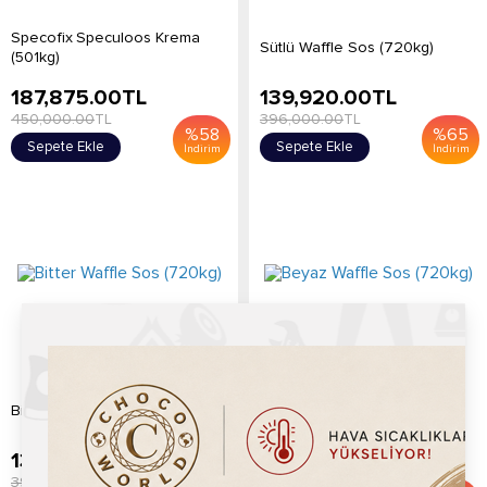
Specofix Speculoos Krema
Sütlü Waffle Sos (720kg)
(501kg)
187,875.00
TL
139,920.00
TL
450,000.00
TL
396,000.00
TL
%
58
%
65
Sepete Ekle
Sepete Ekle
İndirim
İndirim
Bitter Waffle Sos (720kg)
Beyaz Waffle Sos (720kg)
139,920.00
TL
133,344.00
TL
396,000.00
TL
324,000.00
TL