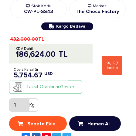
Stok Kodu
Markası
CW-PL-SS43
The Choco Factory
Kargo Bedava
432,000.00
TL
KDV Dahil
186,624.00
TL
%
57
İndirim
Döviz Karşılığı
5,754.67
USD
Taksit Oranlarını Göster
Kg
Sepete Ekle
Hemen Al