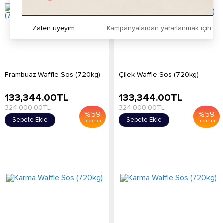
Zaten üyeyim
Kampanyalardan yararlanmak için h
Frambuaz Waffle Sos (720kg)
Çilek Waffle Sos (720kg)
133,344.00
TL
133,344.00
TL
324,000.00
TL
324,000.00
TL
%
59
%
59
Sepete Ekle
Sepete Ekle
İndirim
İndirim