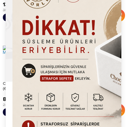
139,920.00
TL
133,344.00
TL
396,000.00
TL
324,000.00
TL
%
65
%
59
Sepete Ekle
Sepete Ekle
İndirim
İndirim
Chocoworld Süper Waffle Mix
Karamel Waffle Sos (720kg)
(648kg)
83,721.00
TL
133,344.00
TL
243,000.00
TL
324,000.00
TL
%
66
%
59
Sepete Ekle
Sepete Ekle
İndirim
İndirim