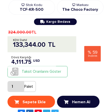
Stok Kodu
Markası
TCF-KR-500
The Choco Factory
Kargo Bedava
324,000.00
TL
KDV Dahil
133,344.00
TL
%
59
İndirim
Döviz Karşılığı
4,111.75
USD
Taksit Oranlarını Göster
Palet
Sepete Ekle
Hemen Al