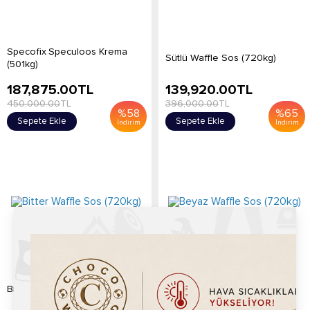
Specofix Speculoos Krema
Sütlü Waffle Sos (720kg)
(501kg)
187,875.00
TL
139,920.00
TL
450,000.00
TL
396,000.00
TL
%
58
%
65
Sepete Ekle
Sepete Ekle
İndirim
İndirim
Bitter Waffle Sos (720kg)
Beyaz Waffle Sos (720kg)