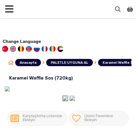
Change Language
Anasayfa
PALETLE UYGUNA AL
Karamel Waffle So
Karamel Waffle Sos (720kg)
Karşılaştırma Listenize
Ürünü Favorilere
Ekleyin
Ekleyin