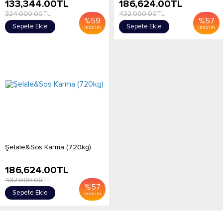
133,344.00
TL
186,624.00
TL
324,000.00
TL
432,000.00
TL
%
59
%
57
Sepete Ekle
Sepete Ekle
İndirim
İndirim
Şelale&Sos Karma (720kg)
186,624.00
TL
432,000.00
TL
%
57
Sepete Ekle
İndirim