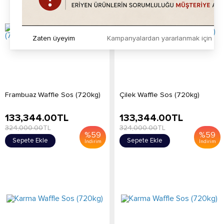
Zaten üyeyim
Kampanyalardan yararlanmak için h
Frambuaz Waffle Sos (720kg)
Çilek Waffle Sos (720kg)
133,344.00
TL
133,344.00
TL
324,000.00
TL
324,000.00
TL
%
59
%
59
Sepete Ekle
Sepete Ekle
İndirim
İndirim