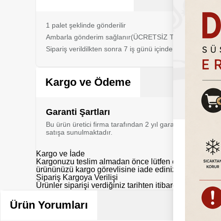
1 palet şeklinde gönderilir
Ambarla gönderim sağlanır(ÜCRETSİZ TESLİMATTIR)
Sipariş verildilkten sonra 7 iş günü içinde teslimatı sağla
Kargo ve Ödeme
Garanti Şartları
Bu ürün üretici firma tarafından 2 yıl garanti kapsamı al
satışa sunulmaktadır.
Kargo ve İade
Kargonuzu teslim almadan önce lütfen eksik, hasarlı y
ürününüzü kargo görevlisine iade ediniz.
Sipariş Kargoya Verilişi
Ürünler siparişi verdiğiniz tarihten itibaren aksi belir
Ürün Yorumları