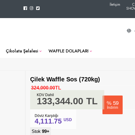
İletişim
C
SHO
Çikolata Şelalesi
WAFFLE DOLAPLARI
Çilek Waffle Sos (720kg)
324,000.00
TL
KDV Dahil
133,344.00
TL
%
59
İndirim
Döviz Karşılığı
4,111.75
USD
Stok
99+