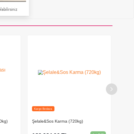
labilirsiniz
Kargo Bedava
Kargo 
Şelale Çikolatası Karma (720kg)
Choco