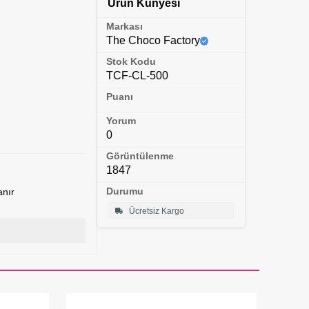
Ürün Künyesi
Markası
The Choco Factory
Stok Kodu
TCF-CL-500
Puanı
Yorum
0
Görüntülenme
1847
Durumu
anır
Ücretsiz Kargo