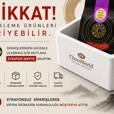
nır
tındadır. Ürün hasarlı kullanım, kullanıcı hataları vb. durumlar dışında
a da ayıplı olup olmadığını kontrol ediniz. Eğer kargonuzda nor
tilmedikçe (Hızlı kargo vb. uyarı simgeleri.) 2 iş günü içerisinde 