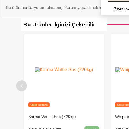
Bu ürün henüz yorum almamış. Yorum yapabilmek için bu ürünü sat
Zaten üy
Bu Ürünler İlginizi Çekebilir
Kargo Bedava
Whipper Toz Krem Şanti (648kg)
Chocowo