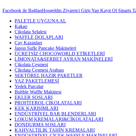
Facebook ile Bağlan
Hoşgeldin Ziyaretçi
Giriş Yap
Kayıt Ol
Sipariş T
PALETLE UYGUNA AL
Kakao
Çikolata Şelalesi
WAFFLE DOLAPLARI
Çay Kazanları
Japon Sufle Pancake Makineleri
ÜCRETSİZ CHOCOWORLD ETİKETLERİ
LİMONATA&ŞERBET AYRAN MAKİNELERİ
Çikolata Çeşmesi
Çikolata Çeşmesi Arabası
SEKTÖREL HAZIR PAKETLER
YAZ PAKETLEMESİ
Yedek Parçalar
Bubble Waffle Makinesi
EKLER SOSLARI
PROFİTEROL ÇİKOLATALARI
KEK KARIŞIMLARI
ENDÜSTRİYEL BAR BLENDERLARI
LOKUM KREMALARI&ÇİKOLATALARI
DONDURMA SOSLARI
KAHVALTILIK TAHİN KREMALARI
ENDÜSTRİYEL ÇİÇEK WAFFLE MAKİNELERİ