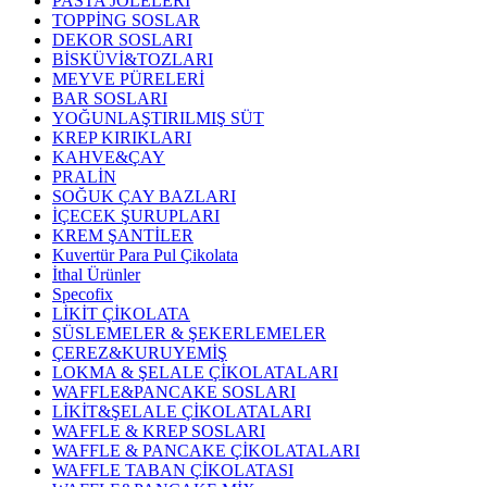
PASTA JÖLELERİ
TOPPİNG SOSLAR
DEKOR SOSLARI
BİSKÜVİ&TOZLARI
MEYVE PÜRELERİ
BAR SOSLARI
YOĞUNLAŞTIRILMIŞ SÜT
KREP KIRIKLARI
KAHVE&ÇAY
PRALİN
SOĞUK ÇAY BAZLARI
İÇECEK ŞURUPLARI
KREM ŞANTİLER
Kuvertür Para Pul Çikolata
İthal Ürünler
Specofix
LİKİT ÇİKOLATA
SÜSLEMELER & ŞEKERLEMELER
ÇEREZ&KURUYEMİŞ
LOKMA & ŞELALE ÇİKOLATALARI
WAFFLE&PANCAKE SOSLARI
LİKİT&ŞELALE ÇİKOLATALARI
WAFFLE & KREP SOSLARI
WAFFLE & PANCAKE ÇİKOLATALARI
WAFFLE TABAN ÇİKOLATASI