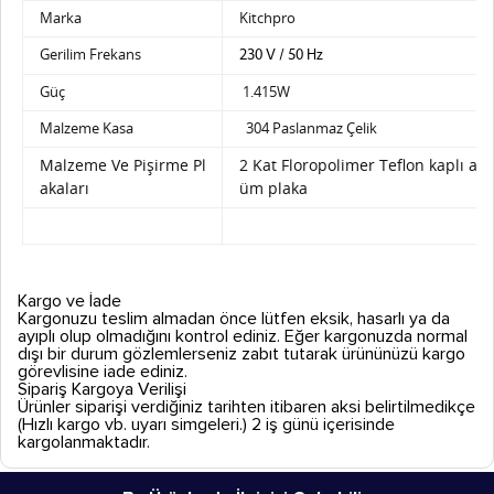
Marka
Kitchpro
Gerilim Frekans
230 V / 50 Hz
Güç
1.415W
Malzeme Kasa
304 Paslanmaz Çelik
Malzeme Ve Pişirme Pl
2 Kat Floropolimer Teflon kaplı a
akaları
üm plaka
Kargo ve İade
Kargonuzu teslim almadan önce lütfen eksik, hasarlı ya da
ayıplı olup olmadığını kontrol ediniz. Eğer kargonuzda normal
dışı bir durum gözlemlerseniz zabıt tutarak ürününüzü kargo
görevlisine iade ediniz.
Sipariş Kargoya Verilişi
Ürünler siparişi verdiğiniz tarihten itibaren aksi belirtilmedikçe
(Hızlı kargo vb. uyarı simgeleri.) 2 iş günü içerisinde
kargolanmaktadır.