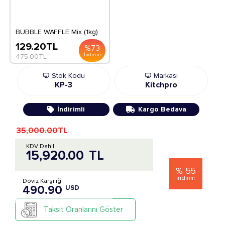
BUBBLE WAFFLE Mix (1kg)
129.20
TL
%
73
İndirim
475.00
TL
Stok Kodu
Markası
KP-3
Kitchpro
İndirimli
Kargo Bedava
35,000.00
TL
KDV Dahil
15,920.00
TL
%
55
İndirim
Döviz Karşılığı
490.90
USD
Taksit Oranlarını Göster