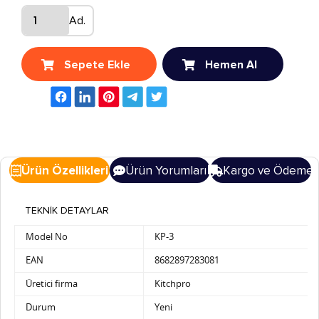
Ad.
Sepete Ekle
Hemen Al
Ürün Özellikleri
Ürün Yorumları
Kargo ve Ödeme
TEKNİK DETAYLAR
Model No
KP-3
EAN
8682897283081
Üretici firma
Kitchpro
Durum
Yeni