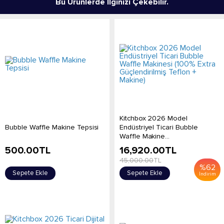
Bu Ürünlerde İlginizi Çekebilir.
Kitchbox 2026 Model
Bubble Waffle Makine Tepsisi
Endüstriyel Ticari Bubble
Waffle Makine...
500.00
TL
16,920.00
TL
45,000.00
TL
%
62
Sepete Ekle
Sepete Ekle
İndirim