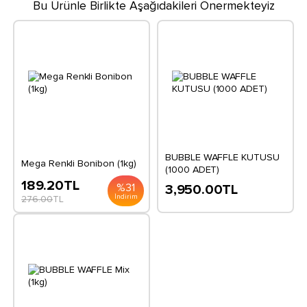
Bu Ürünle Birlikte Aşağıdakileri Önermekteyiz
BUBBLE WAFFLE KUTUSU
Mega Renkli Bonibon (1kg)
(1000 ADET)
189.20
TL
%
31
3,950.00
TL
İndirim
276.00
TL