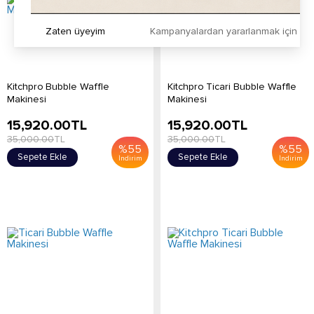
Zaten üyeyim
Kampanyalardan yararlanmak için h
Kitchpro Bubble Waffle
Kitchpro Ticari Bubble Waffle
Makinesi
Makinesi
15,920.00
TL
15,920.00
TL
35,000.00
TL
35,000.00
TL
%
55
%
55
Sepete Ekle
Sepete Ekle
İndirim
İndirim