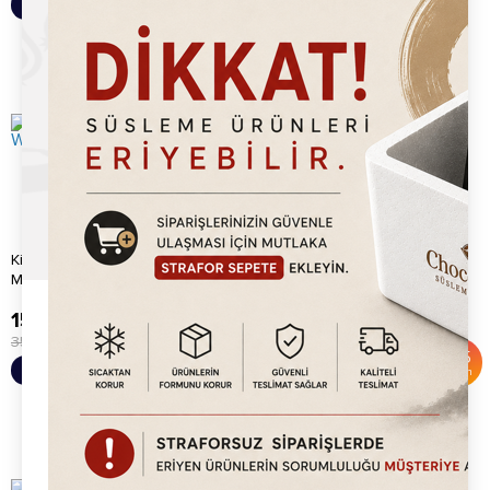
Sepete Ekle
Sepete Ekle
İndirim
Kitchpro Ticari Bubble Waffle
Kitchpro Bubble Waffle
Makinesi
Makinesi
15,920.00
TL
15,920.00
TL
35,000.00
TL
35,000.00
TL
%
55
%
55
Sepete Ekle
Sepete Ekle
İndirim
İndirim