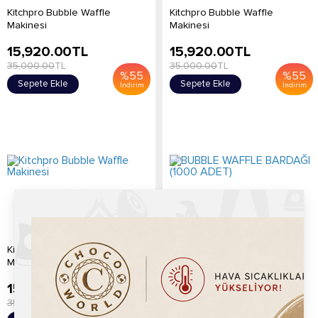
Kitchpro Bubble Waffle
Kitchpro Bubble Waffle
Makinesi
Makinesi
15,920.00
TL
15,920.00
TL
35,000.00
TL
35,000.00
TL
%
55
%
55
Sepete Ekle
Sepete Ekle
İndirim
İndirim
Kitchpro Bubble Waffle
BUBBLE WAFFLE BARDAĞI
Makinesi
(1000 ADET)
15,920.00
TL
3,950.00
TL
35,000.00
TL
%
55