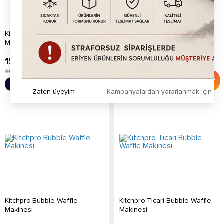
Kitchpro Ticari Bubble Waffle
Kitchpro Bubble Waffle
Makinesi
Makinesi
15,920.00
TL
15,920.00
TL
35,000.00
TL
35,000.00
TL
%
55
%
55
Sepete Ekle
Sepete Ekle
İndirim
İndirim
Zaten üyeyim
Kampanyalardan yararlanmak için h
Kitchpro Bubble Waffle
Kitchpro Ticari Bubble Waffle
Makinesi
Makinesi