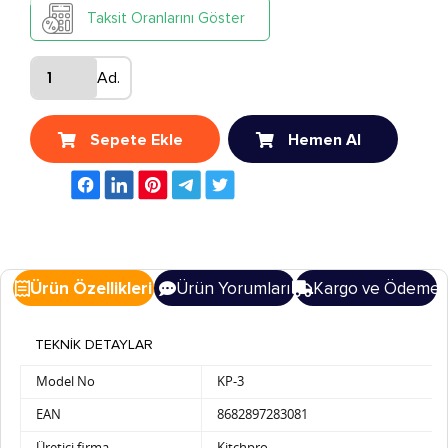
Taksit Oranlarını Göster
Ad.
Sepete Ekle
Hemen Al
Ürün Özellikleri
Ürün Yorumları
Kargo ve Ödeme
TEKNİK DETAYLAR
Model No
KP-3
EAN
8682897283081
Üretici firma
Kitchpro