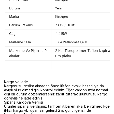
Durum
Yeni
Marka
Kitchpro
Gerilim Frekans
230 V / 50 Hz
Güç
1.415W
Malzeme Kasa
304 Paslanmaz Çelik
Malzeme Ve Pişirme Pl
2 Kat Floropolimer Teflon kaplı a
akaları
üm plaka
Kargo ve İade
Kargonuzu teslim almadan önce lütfen eksik, hasarlı ya da
ayıplı olup olmadığını kontrol ediniz. Eğer kargonuzda normal
dışı bir durum gözlemlerseniz zabıt tutarak ürününüzü kargo
görevlisine iade ediniz.
Sipariş Kargoya Verilişi
Ürünler siparişi verdiğiniz tarihten itibaren aksi belirtilmedikçe
(Hızlı kargo vb. uyarı simgeleri.) 2 iş günü içerisinde