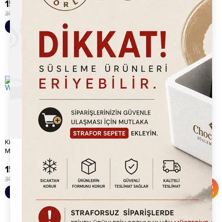
15,920.00
TL
3,950.00
TL
35,000.00
TL
%
55
Sepete Ekle
Sepete Ekle
İndirim
Kitchpro Ticari Bubble Waffle
Kitchpro Bubble Waffle
Makinesi
Makinesi
15,920.00
TL
15,920.00
TL
35,000.00
TL
35,000.00
TL
%
55
%
55
Sepete Ekle
Sepete Ekle
İndirim
İndirim