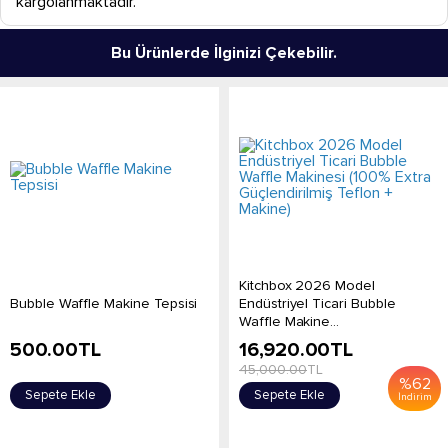
kargolanmaktadır.
Bu Ürünlerde İlginizi Çekebilir.
Kitchbox 2026 Model
Bubble Waffle Makine Tepsisi
Endüstriyel Ticari Bubble
Waffle Makine...
500.00
TL
16,920.00
TL
45,000.00
TL
%
62
Sepete Ekle
Sepete Ekle
İndirim