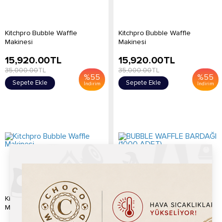
Kitchpro Bubble Waffle
Kitchpro Bubble Waffle
Makinesi
Makinesi
15,920.00
TL
15,920.00
TL
35,000.00
TL
35,000.00
TL
%
55
%
55
Sepete Ekle
Sepete Ekle
İndirim
İndirim
Kitchpro Bubble Waffle
BUBBLE WAFFLE BARDAĞI
Makinesi
(1000 ADET)