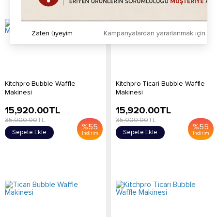
Zaten üyeyim
Kampanyalardan yararlanmak için h
Kitchpro Bubble Waffle
Kitchpro Ticari Bubble Waffle
Makinesi
Makinesi
15,920.00
TL
15,920.00
TL
35,000.00
TL
35,000.00
TL
%
55
%
55
Sepete Ekle
Sepete Ekle
İndirim
İndirim