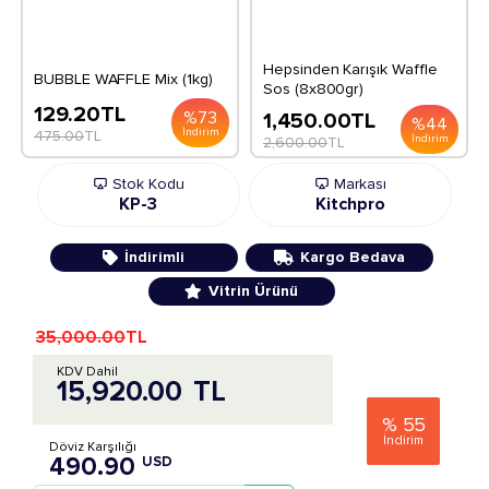
Hepsinden Karışık Waffle
BUBBLE WAFFLE Mix (1kg)
Sos (8x800gr)
129.20
TL
%
73
1,450.00
TL
%
44
İndirim
475.00
TL
İndirim
2,600.00
TL
Stok Kodu
Markası
KP-3
Kitchpro
İndirimli
Kargo Bedava
Vitrin Ürünü
35,000.00
TL
KDV Dahil
15,920.00
TL
%
55
İndirim
Döviz Karşılığı
490.90
USD