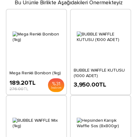
Bu Ürünle Birlikte Aşağıdakileri Önermekteyiz
BUBBLE WAFFLE KUTUSU
Mega Renkli Bonibon (1kg)
(1000 ADET)
189.20
TL
%
31
3,950.00
TL
İndirim
276.00
TL