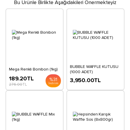
Bu Ürünle Birlikte Aşağıdakileri Önermekteyiz
BUBBLE WAFFLE KUTUSU
Mega Renkli Bonibon (1kg)
(1000 ADET)
189.20
TL
%
31
3,950.00
TL
İndirim
276.00
TL