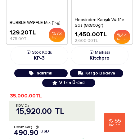
Hepsinden Karışık Waffle
BUBBLE WAFFLE Mix (1kg)
Sos (8x800gr)
129.20
TL
%
73
1,450.00
TL
%
44
İndirim
475.00
TL
İndirim
2,600.00
TL
Stok Kodu
Markası
KP-3
Kitchpro
İndirimli
Kargo Bedava
Vitrin Ürünü
35,000.00
TL
KDV Dahil
15,920.00
TL
%
55
İndirim
Döviz Karşılığı
490.90
USD