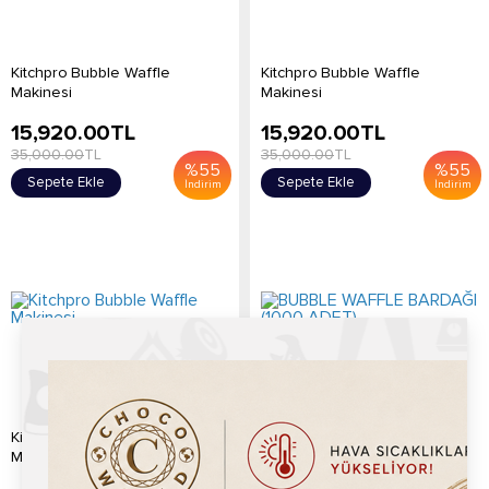
Kitchpro Bubble Waffle
Kitchpro Bubble Waffle
Makinesi
Makinesi
15,920.00
TL
15,920.00
TL
35,000.00
TL
35,000.00
TL
%
55
%
55
Sepete Ekle
Sepete Ekle
İndirim
İndirim
Kitchpro Bubble Waffle
BUBBLE WAFFLE BARDAĞI
Makinesi
(1000 ADET)