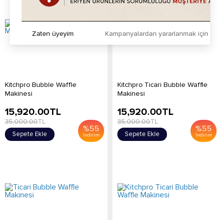
Zaten üyeyim
Kampanyalardan yararlanmak için h
Kitchpro Bubble Waffle
Kitchpro Ticari Bubble Waffle
Makinesi
Makinesi
15,920.00
TL
15,920.00
TL
35,000.00
TL
35,000.00
TL
%
55
%
55
Sepete Ekle
Sepete Ekle
İndirim
İndirim