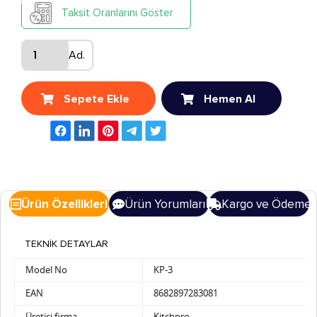
Taksit Oranlarını Göster
Ad.
Sepete Ekle
Hemen Al
Ürün Özellikleri
Ürün Yorumları
Kargo ve Ödeme
TEKNİK DETAYLAR
Model No
KP-3
EAN
8682897283081
Üretici firma
Kitchpro