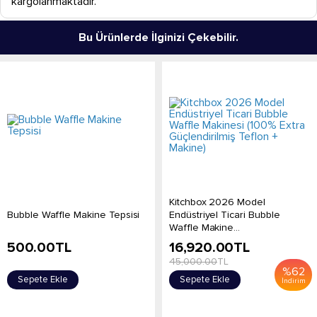
kargolanmaktadır.
Bu Ürünlerde İlginizi Çekebilir.
Kitchbox 2026 Model
Bubble Waffle Makine Tepsisi
Endüstriyel Ticari Bubble
Waffle Makine...
500.00
TL
16,920.00
TL
45,000.00
TL
%
62
Sepete Ekle
Sepete Ekle
İndirim