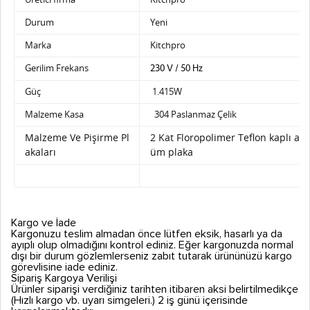
Durum
Yeni
Marka
Kitchpro
Gerilim Frekans
230 V / 50 Hz
Güç
1.415W
Malzeme Kasa
304 Paslanmaz Çelik
Malzeme Ve Pişirme Pl
2 Kat Floropolimer Teflon kaplı a
akaları
üm plaka
Kargo ve İade
Kargonuzu teslim almadan önce lütfen eksik, hasarlı ya da
ayıplı olup olmadığını kontrol ediniz. Eğer kargonuzda normal
dışı bir durum gözlemlerseniz zabıt tutarak ürününüzü kargo
görevlisine iade ediniz.
Sipariş Kargoya Verilişi
Ürünler siparişi verdiğiniz tarihten itibaren aksi belirtilmedikçe
(Hızlı kargo vb. uyarı simgeleri.) 2 iş günü içerisinde