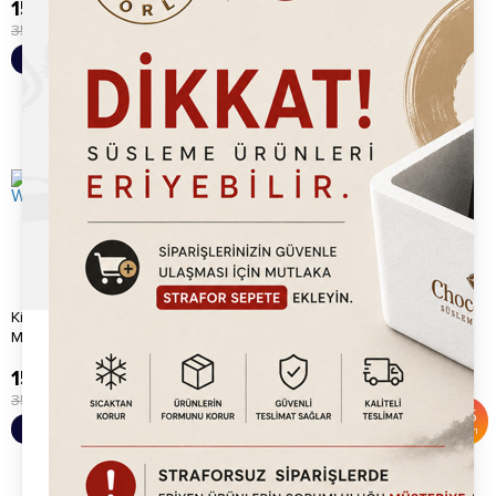
15,920.00
TL
3,950.00
TL
35,000.00
TL
%
55
Sepete Ekle
Sepete Ekle
İndirim
Kitchpro Ticari Bubble Waffle
Kitchpro Bubble Waffle
Makinesi
Makinesi
15,920.00
TL
15,920.00
TL
35,000.00
TL
35,000.00
TL
%
55
%
55
Sepete Ekle
Sepete Ekle
İndirim
İndirim