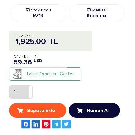
Stok Kodu
Markası
RZ13
Kitchbox
KDV Dahil
1,925.00
TL
Döviz Karşılığı
59.36
USD
Taksit Oranlarını Göster
Sepete Ekle
Hemen Al