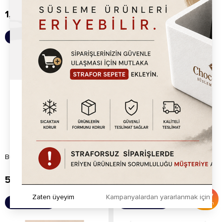
1,925.00
TL
175.00
TL
Sepete Ekle
Sepete Ekle
Bubble Waffle Makine Tepsisi
Timer
500.00
TL
500.00
TL
1,500.00
TL
%
67
Zaten üyeyim
Kampanyalardan yararlanmak için h
Sepete Ekle
Sepete Ekle
İndirim