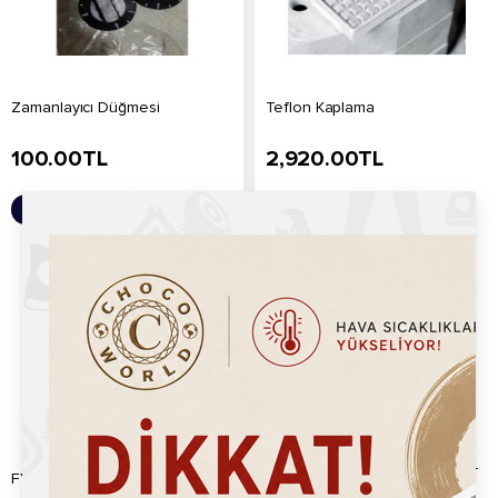
Zamanlayıcı Düğmesi
Teflon Kaplama
100.00
TL
2,920.00
TL
Sepete Ekle
Sepete Ekle
Bubble Waffle Ahşap Tutucu +
FY-6 Rezistans
Vida