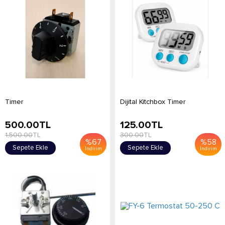
Timer
Dijital Kitchbox Timer
500.00
TL
125.00
TL
1,500.00
TL
300.00
TL
%
67
%
58
Sepete Ekle
Sepete Ekle
İndirim
İndirim