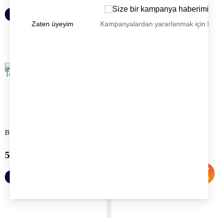
Sepete Ekle
Sepete Ekle
Zaten üyeyim
Kampanyalardan yararlanmak için h
Bubble Waffle Makine Tepsisi
Timer
500.00
TL
500.00
TL
1,500.00
TL
%
67
Sepete Ekle
Sepete Ekle
İndirim