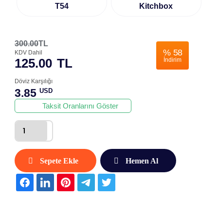
T54
Kitchbox
300.00
TL
%
58
KDV Dahil
125.00
TL
İndirim
Döviz Karşılığı
3.85
USD
Taksit Oranlarını Göster
Sepete Ekle
Hemen Al