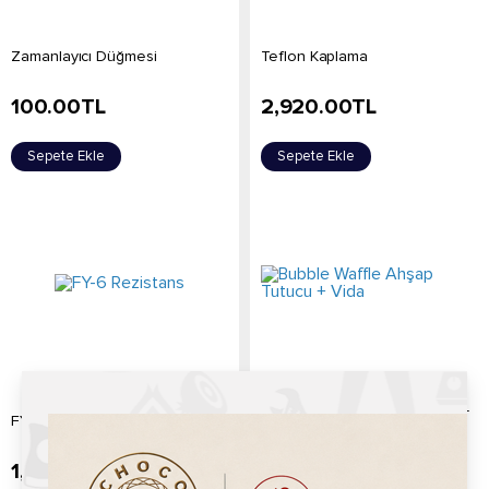
Zamanlayıcı Düğmesi
Teflon Kaplama
100.00
TL
2,920.00
TL
Sepete Ekle
Sepete Ekle
Bubble Waffle Ahşap Tutucu +
FY-6 Rezistans
Vida
1,925.00
TL
175.00
TL