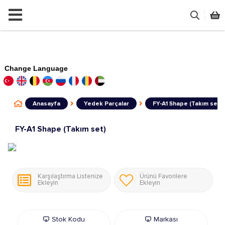
Change Language
Anasayfa
Yedek Parçalar
FY-A1 Shape (Takım set)
FY-A1 Shape (Takım set)
Karşılaştırma Listenize
Ürünü Favorilere
Ekleyin
Ekleyin
Stok Kodu
Markası