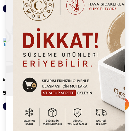
Sepete Ekle
Sepete Ekle
Bubble Waffle Makine Tepsisi
Timer
500.00
TL
500.00
TL
1,500.00
TL
%
67
Sepete Ekle
Sepete Ekle
İndirim