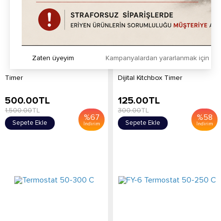
Zaten üyeyim
Kampanyalardan yararlanmak için h
Timer
Dijital Kitchbox Timer
500.00
TL
125.00
TL
1,500.00
TL
300.00
TL
%
67
%
58
Sepete Ekle
Sepete Ekle
İndirim
İndirim