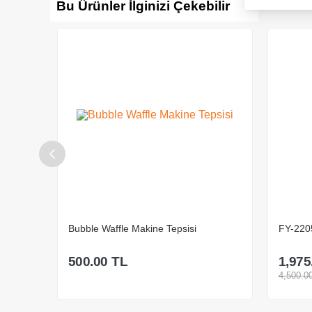
Bu Ürünler İlginizi Çekebilir
FY-2205 Rezistans
Timer
1,975.00
TL
500.0
%
56
İndirim
4,500.00
TL
1,500.0