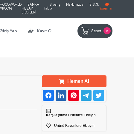
HOCOWORLD
BANKA
Sipariş
Hakkımızda
S.S.S.
WROOM
HESAP
Takibi
Yorumlar
BİLGİLERİ
Sepet
Giriş Yap
Kayıt Ol
0
Hemen Al
Karşılaştırma Listenize Ekleyin
Ürünü Favorilere Ekleyin