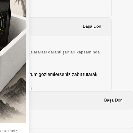
Başa Dön
 24 ay boyunca uluslararası garanti şartları kapsamında
mal dışı bir durum gözlemlerseniz zabıt tutarak
kargolanmaktadır.
Başa Dön
labilirsiniz