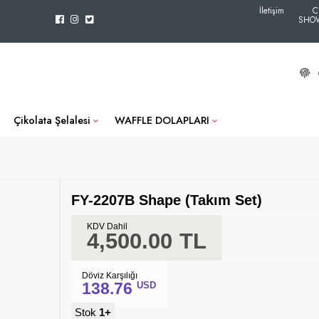
İletişim
C
SHO
Çikolata Şelalesi
WAFFLE DOLAPLARI
FY-2207B Shape (Takım Set)
KDV Dahil
4,500.00
TL
Döviz Karşılığı
138.76
USD
Stok
1+