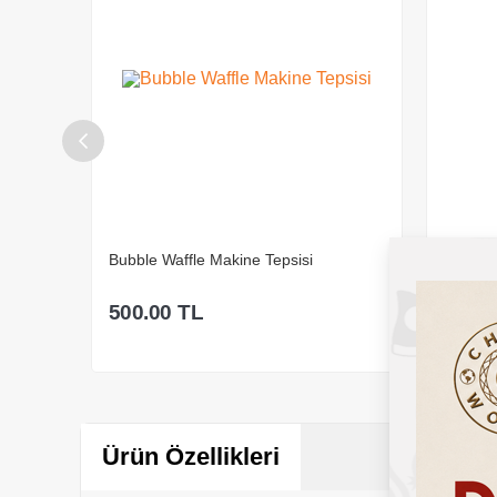
FY-2205 Rezistans
Timer
1,975.00
TL
500.0
%
56
İndirim
4,500.00
TL
1,500.0
Sepete Ekle
Ürün Özellikleri