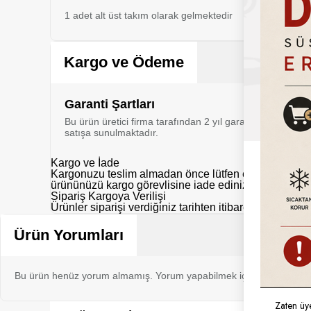
1 adet alt üst takım olarak gelmektedir
Kargo ve Ödeme
Garanti Şartları
Bu ürün üretici firma tarafından 2 yıl garanti kapsamı al
satışa sunulmaktadır.
Kargo ve İade
Kargonuzu teslim almadan önce lütfen eksik, hasarlı y
ürününüzü kargo görevlisine iade ediniz.
Sipariş Kargoya Verilişi
Ürünler siparişi verdiğiniz tarihten itibaren aksi belir
Ürün Yorumları
Bu ürün henüz yorum almamış. Yorum yapabilmek için bu ürünü sat
Zaten üy