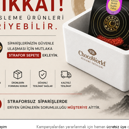
tındadır. Ürün hasarlı kullanım, kullanıcı hataları vb. durumlar dışında
a da ayıplı olup olmadığını kontrol ediniz. Eğer kargonuzda nor
tilmedikçe (Hızlı kargo vb. uyarı simgeleri.) 2 iş günü içerisinde 
ın almış olmanız gerekmektedir.
eyim
Kampanyalardan yararlanmak için hemen
ücretsiz üye
o