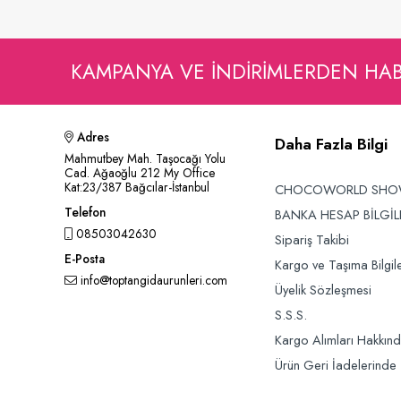
Sepete Ekle
KAMPANYA VE INDIRIMLERDEN HA
Adres
Daha Fazla Bilgi
Mahmutbey Mah. Taşocağı Yolu
Cad. Ağaoğlu 212 My Office
Kat:23/387 Bağcılar-İstanbul
CHOCOWORLD SH
Telefon
BANKA HESAP BİLGİL
08503042630
Sipariş Takibi
E-Posta
Kargo ve Taşıma Bilgile
info@toptangidaurunleri.com
Üyelik Sözleşmesi
S.S.S.
Kargo Alımları Hakkın
Ürün Geri İadelerinde