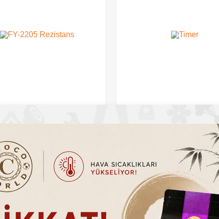
Spiral Boru
0
TL
497.00
TL
%
67
İndirim
0
TL
Sepete Ekle
Sepete Ekle