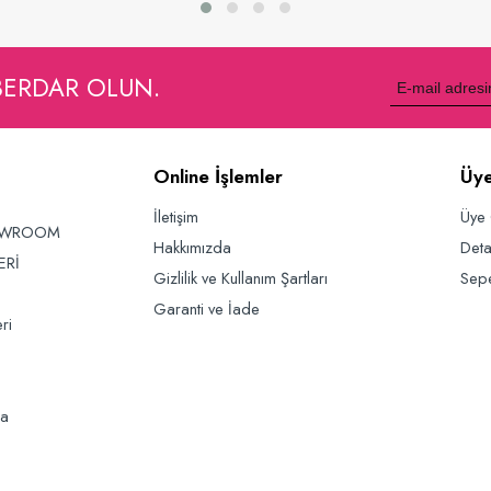
Sepete Ekle
Sepete Ekle
BERDAR OLUN.
Online İşlemler
Üye
İletişim
Üye 
OWROOM
Hakkımızda
Deta
ERİ
Gizlilik ve Kullanım Şartları
Sep
Garanti ve İade
ri
da