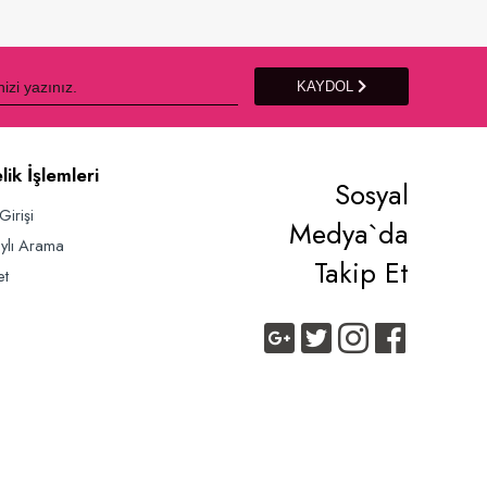
Sepete Ekle
KAYDOL
lik İşlemleri
Sosyal
Girişi
Medya`da
ylı Arama
Takip Et
et