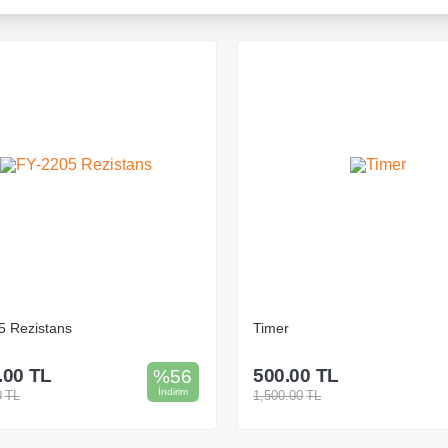
Spiral Boru
0
TL
497.00
TL
%
67
İndirim
0
TL