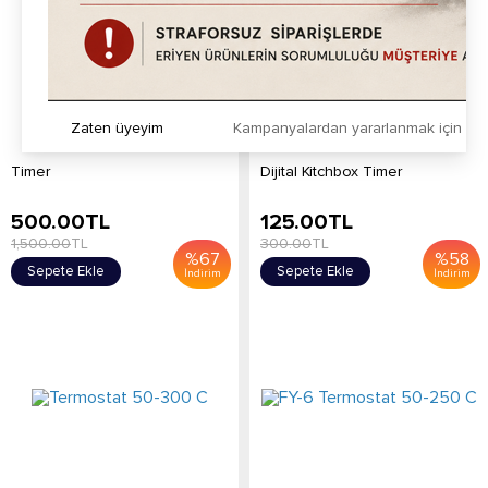
Zaten üyeyim
Kampanyalardan yararlanmak için h
Timer
Dijital Kitchbox Timer
500.00
TL
125.00
TL
1,500.00
TL
300.00
TL
%
67
%
58
Sepete Ekle
Sepete Ekle
İndirim
İndirim