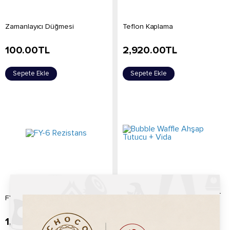
Zamanlayıcı Düğmesi
Teflon Kaplama
100.00
TL
2,920.00
TL
Sepete Ekle
Sepete Ekle
Bubble Waffle Ahşap Tutucu +
FY-6 Rezistans
Vida
1,925.00
TL
175.00
TL