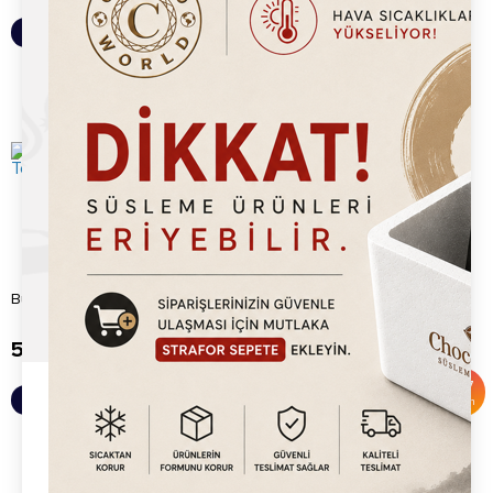
Sepete Ekle
Sepete Ekle
Bubble Waffle Makine Tepsisi
Timer
500.00
TL
500.00
TL
1,500.00
TL
%
67
Sepete Ekle
Sepete Ekle
İndirim