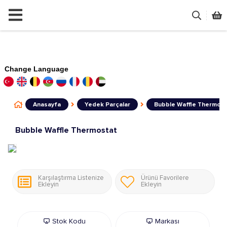
Change Language
Anasayfa
Yedek Parçalar
Bubble Waffle Thermos
Bubble Waffle Thermostat
Karşılaştırma Listenize
Ürünü Favorilere
Ekleyin
Ekleyin
Stok Kodu
Markası