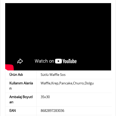
Ürün Adı
Sütlü Waffle Sos
Kullanım Alanla
Waffle,Krep,Pancake,Churro,Dolgu
rı
Ambalaj Boyutl
35x30
arı
EAN
8682897283036