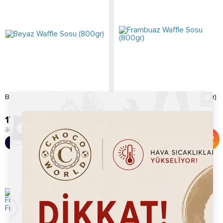
Beyaz Waffle Sosu (800gr)
Frambuaz Waffle Sosu (800gr)
179.20
TL
179.20
TL
325.00
TL
325.00
TL
%
45
%
45
Sepete Ekle
Sepete Ekle
İndirim
İndirim