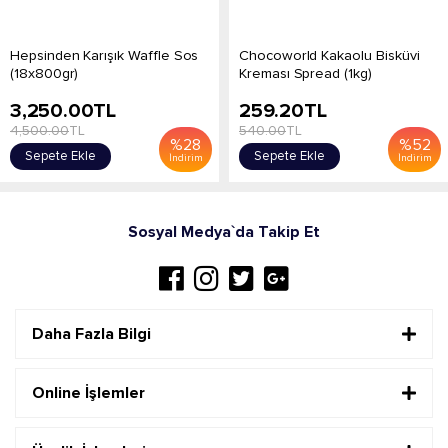
Hepsinden Karışık Waffle Sos
Chocoworld Kakaolu Bisküvi
(18x800gr)
Kreması Spread (1kg)
3,250.00
TL
259.20
TL
4,500.00
TL
540.00
TL
%
28
%
52
Sepete Ekle
Sepete Ekle
İndirim
İndirim
Sosyal Medya`da Takip Et
Daha Fazla Bilgi
Online İşlemler