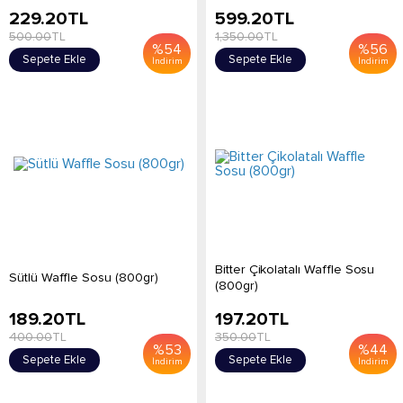
229.20
TL
599.20
TL
500.00
TL
1,350.00
TL
%
54
%
56
Sepete Ekle
Sepete Ekle
İndirim
İndirim
Bitter Çikolatalı Waffle Sosu
Sütlü Waffle Sosu (800gr)
(800gr)
189.20
TL
197.20
TL
400.00
TL
350.00
TL
%
53
%
44
Sepete Ekle
Sepete Ekle
İndirim
İndirim