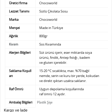
Üretici firma
Chocoworld
Lezzet Tanımı
Sütlü Çikolata Sosu
Marka
Chocoworld
Menşei
Made in Türkiye
Ağırlık
800gr
Sos Kıvamında
Kıvam
Alerjen Bilgileri
Süt ürünü içerir, eser miktarda soya
ürünü,
fındık, Antep fıstığı , badem
ve gluten içerebilir.
Saklama Koşull
15-20 °C sıcaklıkta, max. %70 bağıl
arı
nemde,
serin ve kuru bir yerde, kokudan
ve direkt ışıktan uzakta saklanır.
Raf Ömrü
Uygun depolama koşullarında
raf ömrü 12 aydır.
Ambalaj Bilgileri
Plastik Şişe
Kargo ve İade