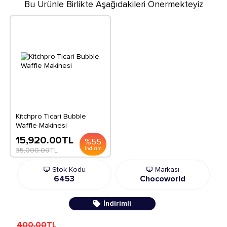
Bu Ürünle Birlikte Aşağıdakileri Önermekteyiz
Kitchpro Ticari Bubble
Waffle Makinesi
15,920.00
TL
%
55
İndirim
35,000.00
TL
Stok Kodu
Markası
6453
Chocoworld
İndirimli
400.00
TL