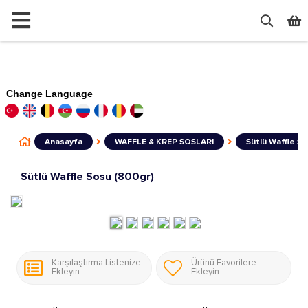
Change Language
Anasayfa
WAFFLE & KREP SOSLARI
Sütlü Waffle So
Sütlü Waffle Sosu (800gr)
Karşılaştırma Listenize
Ürünü Favorilere
Ekleyin
Ekleyin