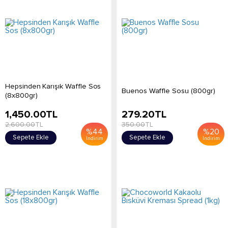
Hepsinden Karışık Waffle Sos
Buenos Waffle Sosu (800gr)
(8x800gr)
1,450.00
TL
279.20
TL
2,600.00
TL
350.00
TL
%
44
%
20
Sepete Ekle
Sepete Ekle
İndirim
İndirim