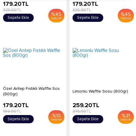
179.20
TL
179.20
TL
325.00
TL
325.00
TL
%
45
%
45
Sepete Ekle
Sepete Ekle
İndirim
İndirim
Özel Antep Fıstıklı Waffle Sos
Limonlu Waffle Sosu (800gr)
(800gr)
179.20
TL
259.20
TL
199.00
TL
375.00
TL
%
10
%
31
Sepete Ekle
Sepete Ekle
İndirim
İndirim