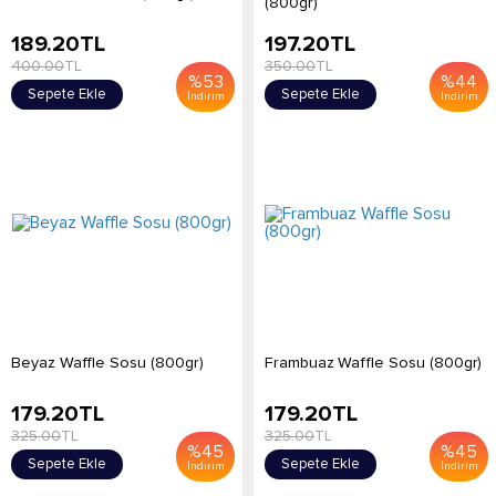
(800gr)
189.20
TL
197.20
TL
400.00
TL
350.00
TL
%
53
%
44
Sepete Ekle
Sepete Ekle
İndirim
İndirim
Beyaz Waffle Sosu (800gr)
Frambuaz Waffle Sosu (800gr)
179.20
TL
179.20
TL
325.00
TL
325.00
TL
%
45
%
45
Sepete Ekle
Sepete Ekle
İndirim
İndirim