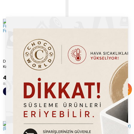
Dubai Çikolatası Antep Fıstık
Bubble Gum Waffle Sosu
Kreması (10% Antep Fıstık) 80...
(800gr)
495.00
TL
179.20
TL
820.00
TL
325.00
TL
%
40
%
45
Sepete Ekle
Sepete Ekle
İndirim
İndirim