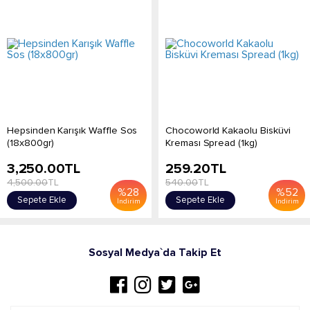
Hepsinden Karışık Waffle Sos
Chocoworld Kakaolu Bisküvi
(18x800gr)
Kreması Spread (1kg)
3,250.00
TL
259.20
TL
4,500.00
TL
540.00
TL
%
28
%
52
Sepete Ekle
Sepete Ekle
İndirim
İndirim
Sosyal Medya`da Takip Et