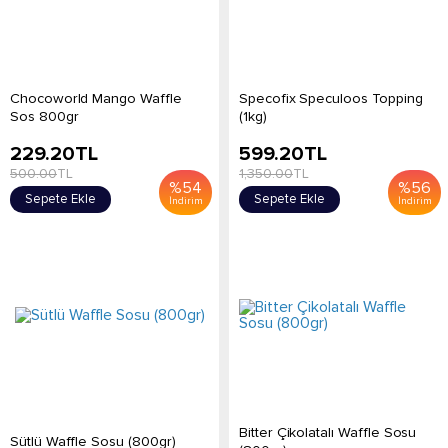
Chocoworld Mango Waffle
Specofix Speculoos Topping
Sos 800gr
(1kg)
229.20
TL
599.20
TL
500.00
TL
1,350.00
TL
%
54
%
56
Sepete Ekle
Sepete Ekle
İndirim
İndirim
Bitter Çikolatalı Waffle Sosu
Sütlü Waffle Sosu (800gr)