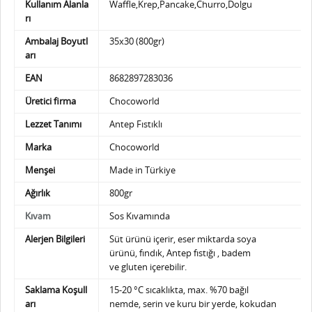
Kullanım Alanla
Waffle,Krep,Pancake,Churro,Dolgu
rı
Ambalaj Boyutl
35x30 (800gr)
arı
EAN
8682897283036
Üretici firma
Chocoworld
Lezzet Tanımı
Antep Fıstıklı
Marka
Chocoworld
Menşei
Made in Türkiye
Ağırlık
800gr
Sos Kıvamında
Kıvam
Alerjen Bilgileri
Süt ürünü içerir, eser miktarda soya
ürünü,
fındık, Antep fıstığı , badem
ve gluten içerebilir.
Saklama Koşull
15-20 °C sıcaklıkta, max. %70 bağıl
arı
nemde,
serin ve kuru bir yerde, kokudan