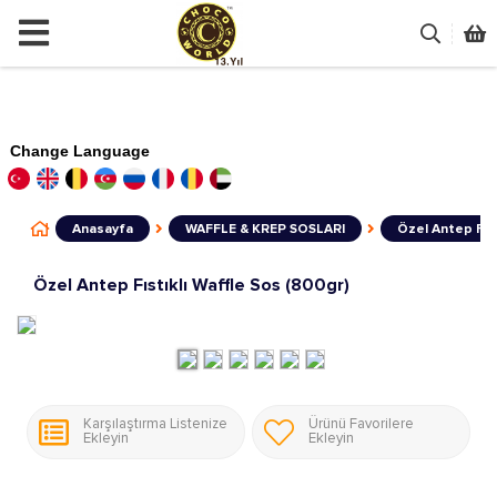
Change Language
Anasayfa
WAFFLE & KREP SOSLARI
Özel Antep Fıst
Özel Antep Fıstıklı Waffle Sos (800gr)
Karşılaştırma Listenize
Ürünü Favorilere
Ekleyin
Ekleyin