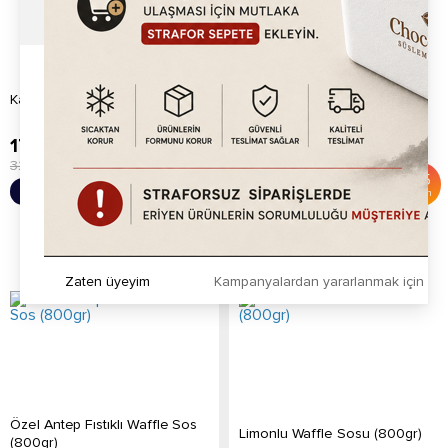
Karamel Waffle Sosu (800gr)
Çilekli Waffle Sosu (800gr)
179.20
TL
179.20
TL
325.00
TL
325.00
TL
%
45
%
45
Sepete Ekle
Sepete Ekle
İndirim
İndirim
Zaten üyeyim
Kampanyalardan yararlanmak için h
Özel Antep Fıstıklı Waffle Sos
Limonlu Waffle Sosu (800gr)
(800gr)