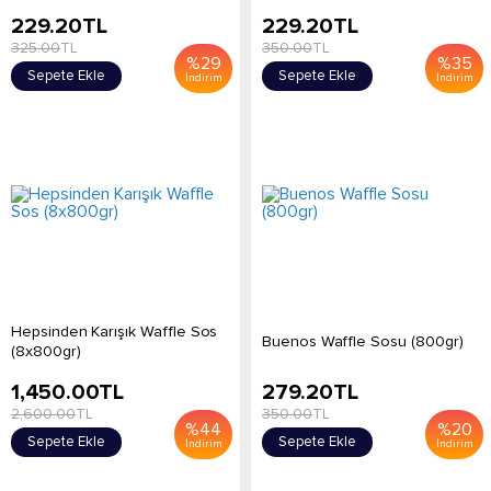
229.20
TL
229.20
TL
325.00
TL
350.00
TL
%
29
%
35
Sepete Ekle
Sepete Ekle
İndirim
İndirim
Hepsinden Karışık Waffle Sos
Buenos Waffle Sosu (800gr)
(8x800gr)
1,450.00
TL
279.20
TL
2,600.00
TL
350.00
TL
%
44
%
20
Sepete Ekle
Sepete Ekle
İndirim
İndirim