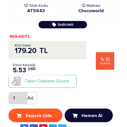
Stok Kodu
Markası
AT5643
Chocoworld
İndirimli
199.00
TL
KDV Dahil
179.20
TL
%
10
İndirim
Döviz Karşılığı
5.53
USD
Taksit Oranlarını Göster
Ad.
Sepete Ekle
Hemen Al