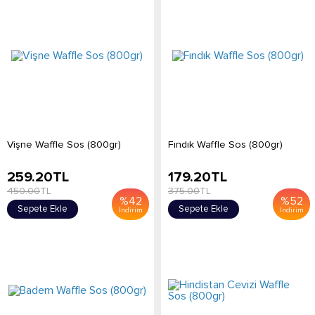
Vişne Waffle Sos (800gr)
Fındık Waffle Sos (800gr)
259.20
TL
179.20
TL
450.00
TL
375.00
TL
%
42
%
52
Sepete Ekle
Sepete Ekle
İndirim
İndirim