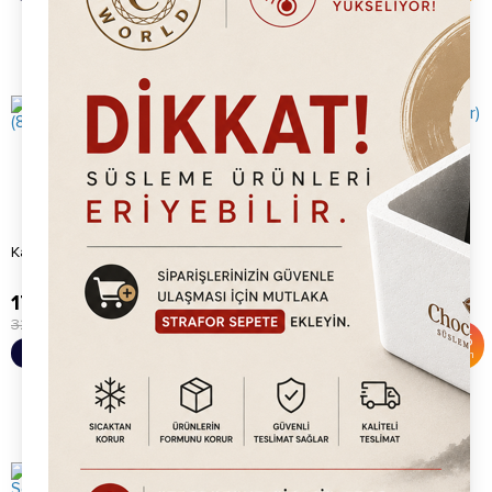
Karamel Waffle Sosu (800gr)
Çilekli Waffle Sosu (800gr)
179.20
TL
179.20
TL
325.00
TL
325.00
TL
%
45
%
45
Sepete Ekle
Sepete Ekle
İndirim
İndirim