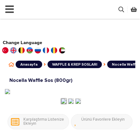
Change Language
Anasayfa
WAFFLE & KREP SOSLARI
Nocella Waffle
Nocella Waffle Sos (800gr)
Karşılaştırma Listenize
Ürünü Favorilere Ekleyin
Ekleyin