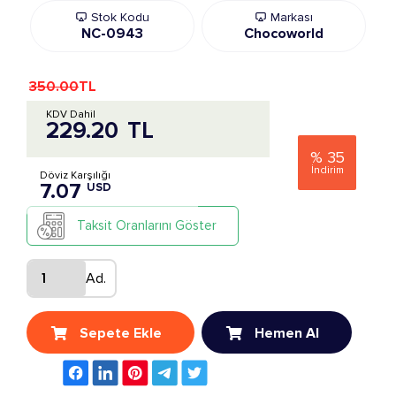
Stok Kodu
Markası
NC-0943
Chocoworld
350.00
TL
KDV Dahil
229.20
TL
%
35
İndirim
Döviz Karşılığı
7.07
USD
Taksit Oranlarını Göster
Ad.
Sepete Ekle
Hemen Al