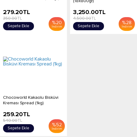
(18x800gr)
279.20
TL
3,250.00
TL
350.00
TL
4,500.00
TL
%
20
%
28
Sepete Ekle
Sepete Ekle
İndirim
İndirim
Chocoworld Kakaolu Bisküvi
Kreması Spread (1kg)
259.20
TL
540.00
TL
%
52
Sepete Ekle
İndirim