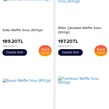
Bitter Çikolatalı Waffle Sosu
Sütlü Waffle Sosu (800gr)
(800gr)
189.20
TL
197.20
TL
400.00
TL
350.00
TL
%
53
%
44
Sepete Ekle
Sepete Ekle
İndirim
İndirim