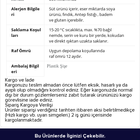
Alerjen Bilgile
Süt ürünü içerir, eser miktarda soya
ri
ürünü,
fındık, Antep fıstığı , badem
ve gluten içerebilir.
Saklama Koşul
15-20 °C sıcaklıkta, max. %70 bağıl
ları
nemde,
serin ve kuru bir yerde, kokudan
ve direkt ışıktan uzakta saklanır.
Raf Ömrü
Uygun depolama koşullarında
raf ömrü 12 aydır.
Ambalaj Bilgil
Plastik Şişe
eri
Kargo ve İade
Kargonuzu teslim almadan önce lütfen eksik, hasarlı ya da
ayıplı olup olmadığını kontrol ediniz. Eğer kargonuzda normal
dışı bir durum gözlemlerseniz zabıt tutarak ürününüzü kargo
görevlisine iade ediniz.
Sipariş Kargoya Verilişi
Ürünler siparişi verdiğiniz tarihten itibaren aksi belirtilmedikçe
(Hızlı kargo vb. uyarı simgeleri.) 2 iş günü içerisinde
kargolanmaktadır.
Bu Ürünlerde İlginizi Çekebilir.