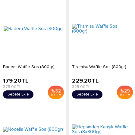
Badem Waffle Sos (800gr)
Tiramisu Waffle Sos (800gr)
179.20
TL
229.20
TL
375.00
TL
325.00
TL
%
52
%
29
Sepete Ekle
Sepete Ekle
İndirim
İndirim