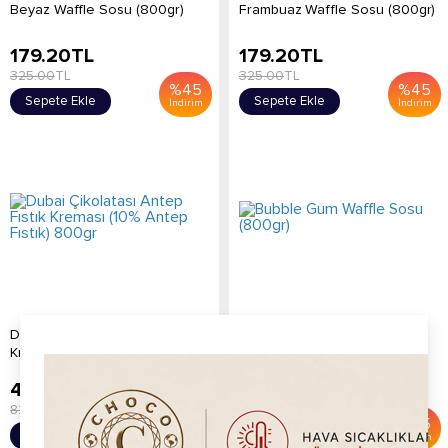
Beyaz Waffle Sosu (800gr)
Frambuaz Waffle Sosu (800gr)
179.20
TL
179.20
TL
325.00
TL
325.00
TL
%
45
%
45
Sepete Ekle
Sepete Ekle
İndirim
İndirim
Dubai Çikolatası Antep Fıstık
Bubble Gum Waffle Sosu
Kreması (10% Antep Fıstık) 80...
(800gr)
495.00
TL
179.20
TL
820.00
TL
325.00
TL
%
40
%
45
Sepete Ekle
Sepete Ekle
İndirim
İndirim