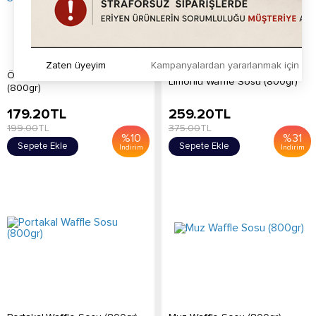
Zaten üyeyim
Kampanyalardan yararlanmak için h
Özel Antep Fıstıklı Waffle Sos
Limonlu Waffle Sosu (800gr)
(800gr)
179.20
TL
259.20
TL
199.00
TL
375.00
TL
%
10
%
31
Sepete Ekle
Sepete Ekle
İndirim
İndirim