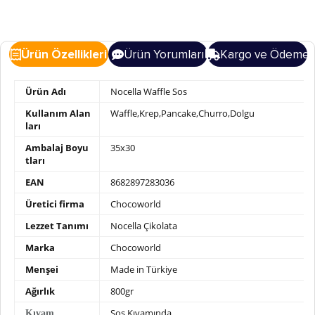
Ürün Özellikleri
Ürün Yorumları
Kargo ve Ödeme
Ürün Adı
Nocella Waffle Sos
Kullanım Alan
Waffle,Krep,Pancake,Churro,Dolgu
ları
Ambalaj Boyu
35x30
tları
EAN
8682897283036
Üretici firma
Chocoworld
Lezzet Tanımı
Nocella Çikolata
Marka
Chocoworld
Menşei
Made in Türkiye
Ağırlık
800gr
Sos Kıvamında
Kıvam