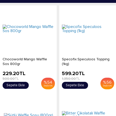
Chocoworld Mango Waffle
Specofix Speculoos Topping
Sos 800gr
(1kg)
229.20
TL
599.20
TL
500.00
TL
1,350.00
TL
%
54
%
56
Sepete Ekle
Sepete Ekle
İndirim
İndirim