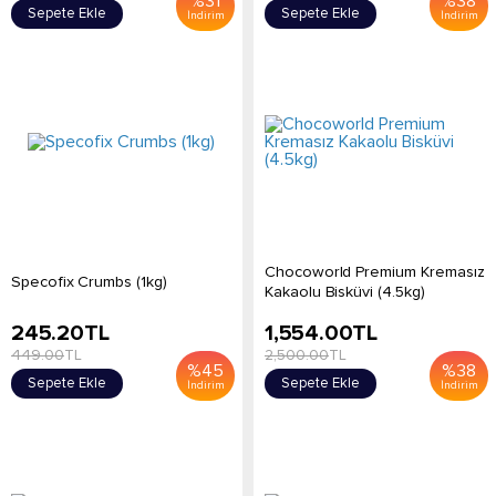
%
31
%
38
Sepete Ekle
Sepete Ekle
İndirim
İndirim
Chocoworld Premium Kremasız
Specofix Crumbs (1kg)
Kakaolu Bisküvi (4.5kg)
245.20
TL
1,554.00
TL
449.00
TL
2,500.00
TL
%
45
%
38
Sepete Ekle
Sepete Ekle
İndirim
İndirim