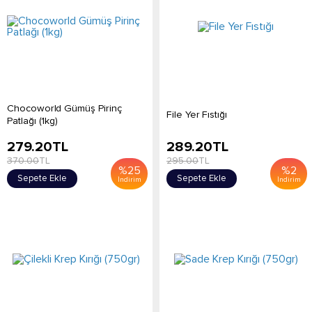
Chocoworld Gümüş Pirinç
File Yer Fıstığı
Patlağı (1kg)
279.20
TL
289.20
TL
370.00
TL
295.00
TL
%
25
%
2
Sepete Ekle
Sepete Ekle
İndirim
İndirim