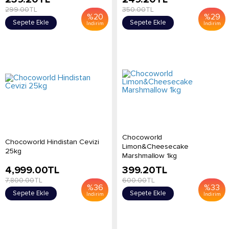
299.00
TL
350.00
TL
%
20
%
29
Sepete Ekle
Sepete Ekle
İndirim
İndirim
Chocoworld
Chocoworld Hindistan Cevizi
Limon&Cheesecake
25kg
Marshmallow 1kg
4,999.00
TL
399.20
TL
7,800.00
TL
600.00
TL
%
36
%
33
Sepete Ekle
Sepete Ekle
İndirim
İndirim