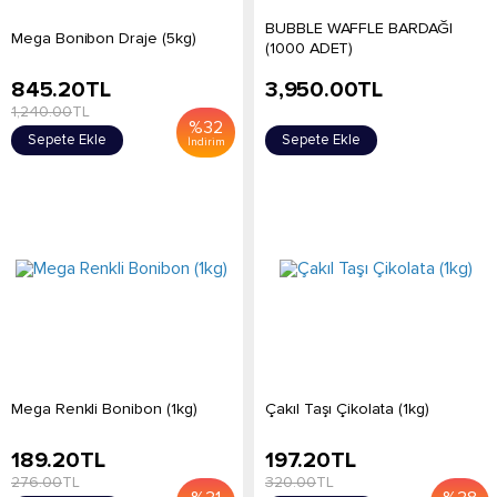
BUBBLE WAFFLE BARDAĞI
Mega Bonibon Draje (5kg)
(1000 ADET)
845.20
TL
3,950.00
TL
1,240.00
TL
%
32
Sepete Ekle
Sepete Ekle
İndirim
Mega Renkli Bonibon (1kg)
Çakıl Taşı Çikolata (1kg)
189.20
TL
197.20
TL
276.00
TL
320.00
TL