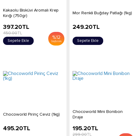
Kakaolu Bisküvi Aromalı Krep
Mor Renkli Buğday Patlağı (1kg)
Kırığı (750gr)
397.20
TL
249.20
TL
450.00
TL
%
12
Sepete Ekle
Sepete Ekle
İndirim
Chocoworld Mini Bonibon
Chocoworld Pirinç Ceviz (1kg)
Draje
495.20
TL
195.20
TL
299.00
TL