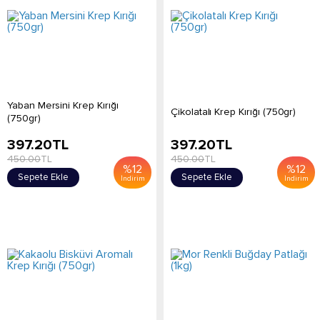
Yaban Mersini Krep Kırığı
Çikolatalı Krep Kırığı (750gr)
(750gr)
397.20
TL
397.20
TL
450.00
TL
450.00
TL
%
12
%
12
Sepete Ekle
Sepete Ekle
İndirim
İndirim