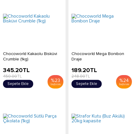
Chocoworld Kakaolu Bisküvi
Chocoworld Mega Bonibon
Crumble (1kg)
Draje
345.20
TL
189.20
TL
450.00
TL
248.00
TL
%
23
%
24
Sepete Ekle
Sepete Ekle
İndirim
İndirim