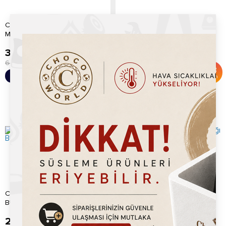
Chocoworld Tutti Furitti
Chocoworld Karpuz
Marshmallow 1kg
Marshmallow 1kg
399.20
TL
399.20
TL
600.00
TL
600.00
TL
%
33
%
33
Sepete Ekle
Sepete Ekle
İndirim
İndirim
CHOCOWORLD YEŞİL
Chocoworld Kivi Krep Kırığı
BUĞDAY PATLAĞI
750gr
249.20
TL
395.20
TL