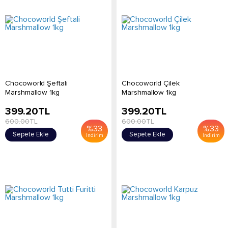
Chocoworld Şeftali
Chocoworld Çilek
Marshmallow 1kg
Marshmallow 1kg
399.20
TL
399.20
TL
600.00
TL
600.00
TL
%
33
%
33
Sepete Ekle
Sepete Ekle
İndirim
İndirim