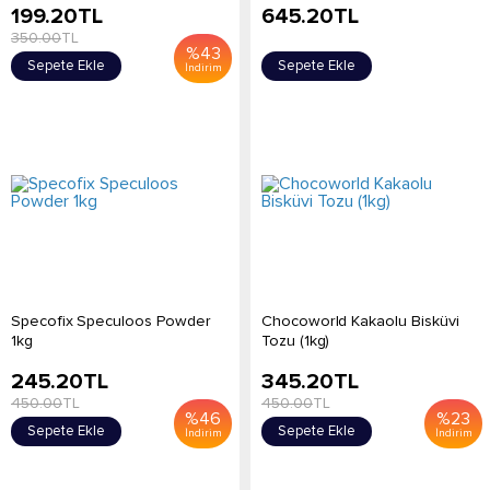
199.20
TL
645.20
TL
350.00
TL
%
43
Sepete Ekle
Sepete Ekle
İndirim
Specofix Speculoos Powder
Chocoworld Kakaolu Bisküvi
1kg
Tozu (1kg)
245.20
TL
345.20
TL
450.00
TL
450.00
TL
%
46
%
23
Sepete Ekle
Sepete Ekle
İndirim
İndirim