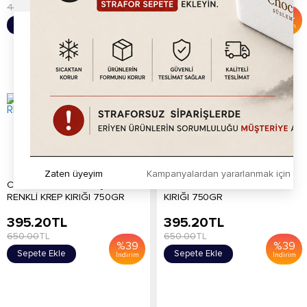
400.00
TL
600.00
TL
%
38
%
34
Sepete Ekle
Sepete Ekle
İndirim
İndirim
Zaten üyeyim
Kampanyalardan yararlanmak için h
CHOCOWORLD KARIŞIK
CHOCOWORLD MUZ KREP
RENKLİ KREP KIRIĞI 750GR
KIRIĞI 750GR
395.20
TL
395.20
TL
650.00
TL
650.00
TL
%
39
%
39
Sepete Ekle
Sepete Ekle
İndirim
İndirim