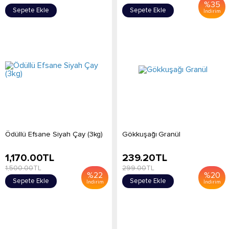
%
35
Sepete Ekle
Sepete Ekle
İndirim
Ödüllü Efsane Siyah Çay (3kg)
Gökkuşağı Granül
1,170.00
TL
239.20
TL
1,500.00
TL
299.00
TL
%
22
%
20
Sepete Ekle
Sepete Ekle
İndirim
İndirim