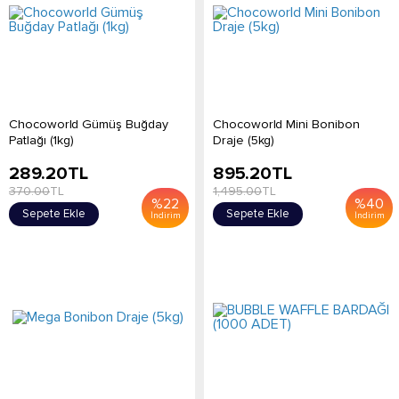
Chocoworld Gümüş Buğday
Chocoworld Mini Bonibon
Patlağı (1kg)
Draje (5kg)
289.20
TL
895.20
TL
370.00
TL
1,495.00
TL
%
22
%
40
Sepete Ekle
Sepete Ekle
İndirim
İndirim