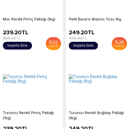
Mor Renkli Pirinç Patlağı (1kg)
Petit Beurre Bisküvi Tozu 1kg
239.20
TL
249.20
TL
350.00
TL
400.00
TL
%
32
%
38
Sepete Ekle
Sepete Ekle
İndirim
İndirim
Turuncu Renkli Pirinç Patlağı
Turuncu Renkli Buğday Patlağı
(1kg)
(1kg)
239.20
TL
249.20
TL