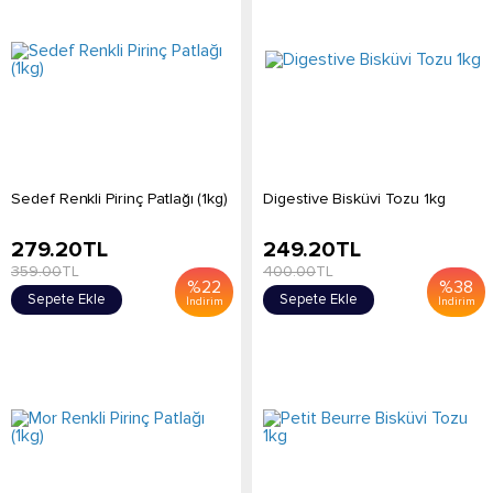
Sedef Renkli Pirinç Patlağı (1kg)
Digestive Bisküvi Tozu 1kg
279.20
TL
249.20
TL
359.00
TL
400.00
TL
%
22
%
38
Sepete Ekle
Sepete Ekle
İndirim
İndirim