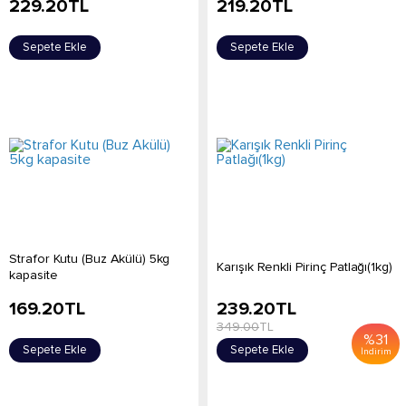
229.20
TL
219.20
TL
Sepete Ekle
Sepete Ekle
Strafor Kutu (Buz Akülü) 5kg
Karışık Renkli Pirinç Patlağı(1kg)
kapasite
169.20
TL
239.20
TL
349.00
TL
%
31
Sepete Ekle
Sepete Ekle
İndirim