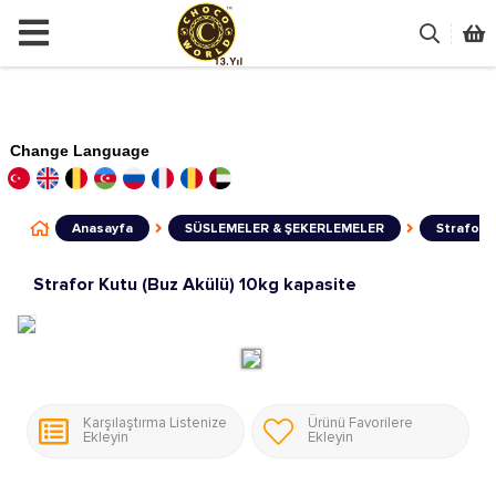
Change Language
Anasayfa
SÜSLEMELER & ŞEKERLEMELER
Strafor K
Strafor Kutu (Buz Akülü) 10kg kapasite
Karşılaştırma Listenize
Ürünü Favorilere
Ekleyin
Ekleyin