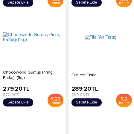
Sepete Ekle
Sepete Ekle
İndirim
İndirim
Chocoworld Gümüş Pirinç
File Yer Fıstığı
Patlağı (1kg)
279.20
TL
289.20
TL
370.00
TL
295.00
TL
%
25
%
2
Sepete Ekle
Sepete Ekle
İndirim
İndirim