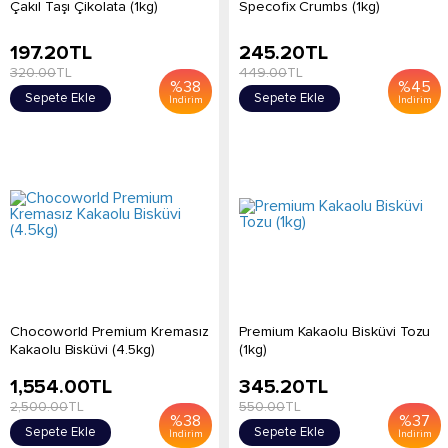
Çakıl Taşı Çikolata (1kg)
Specofix Crumbs (1kg)
197.20
TL
245.20
TL
320.00
TL
449.00
TL
%
38
%
45
Sepete Ekle
Sepete Ekle
İndirim
İndirim
Chocoworld Premium Kremasız
Premium Kakaolu Bisküvi Tozu
Kakaolu Bisküvi (4.5kg)
(1kg)
1,554.00
TL
345.20
TL
2,500.00
TL
550.00
TL
%
38
%
37
Sepete Ekle
Sepete Ekle
İndirim
İndirim