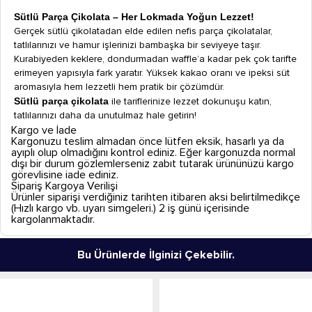
Sütlü Parça Çikolata – Her Lokmada Yoğun Lezzet!
Gerçek sütlü çikolatadan elde edilen nefis parça çikolatalar,
tatlılarınızı ve hamur işlerinizi bambaşka bir seviyeye taşır.
Kurabiyeden keklere, dondurmadan waffle’a kadar pek çok tarifte
erimeyen yapısıyla fark yaratır. Yüksek kakao oranı ve ipeksi süt
aromasıyla hem lezzetli hem pratik bir çözümdür.
Sütlü parça çikolata
ile tariflerinize lezzet dokunuşu katın,
tatlılarınızı daha da unutulmaz hale getirin!
Kargo ve İade
Kargonuzu teslim almadan önce lütfen eksik, hasarlı ya da
ayıplı olup olmadığını kontrol ediniz. Eğer kargonuzda normal
dışı bir durum gözlemlerseniz zabıt tutarak ürününüzü kargo
görevlisine iade ediniz.
Sipariş Kargoya Verilişi
Ürünler siparişi verdiğiniz tarihten itibaren aksi belirtilmedikçe
(Hızlı kargo vb. uyarı simgeleri.) 2 iş günü içerisinde
kargolanmaktadır.
Bu Ürünlerde İlginizi Çekebilir.