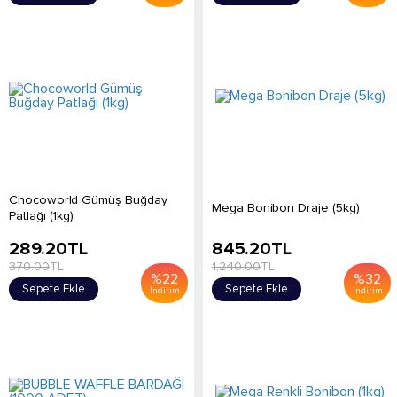
Chocoworld Gümüş Buğday
Mega Bonibon Draje (5kg)
Patlağı (1kg)
289.20
TL
845.20
TL
370.00
TL
1,240.00
TL
%
22
%
32
Sepete Ekle
Sepete Ekle
İndirim
İndirim