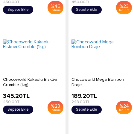
450.00
TL
450.00
TL
%
46
%
23
Sepete Ekle
Sepete Ekle
İndirim
İndirim
Chocoworld Kakaolu Bisküvi
Chocoworld Mega Bonibon
Crumble (1kg)
Draje
345.20
TL
189.20
TL
450.00
TL
248.00
TL
%
23
%
24
Sepete Ekle
Sepete Ekle
İndirim
İndirim