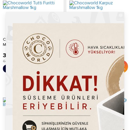
Chocoworld Tutti Furitti
Chocoworld Karpuz
Marshmallow 1kg
Marshmallow 1kg
399.20
TL
399.20
TL
600.00
TL
600.00
TL
%
33
%
33
Sepete Ekle
Sepete Ekle
İndirim
İndirim