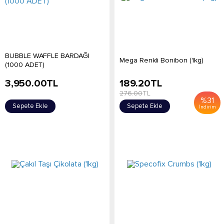
BUBBLE WAFFLE BARDAĞI
Mega Renkli Bonibon (1kg)
(1000 ADET)
3,950.00
TL
189.20
TL
276.00
TL
%
31
Sepete Ekle
Sepete Ekle
İndirim