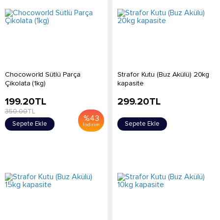
Chocoworld Sütlü Parça
Strafor Kutu (Buz Akülü) 20kg
Çikolata (1kg)
kapasite
199.20
TL
299.20
TL
350.00
TL
%
43
Sepete Ekle
Sepete Ekle
İndirim