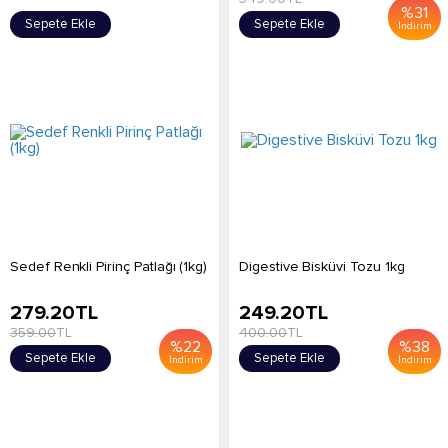
%
31
Sepete Ekle
Sepete Ekle
İndirim
Sedef Renkli Pirinç Patlağı (1kg)
Digestive Bisküvi Tozu 1kg
279.20
TL
249.20
TL
359.00
TL
400.00
TL
%
22
%
38
Sepete Ekle
Sepete Ekle
İndirim
İndirim