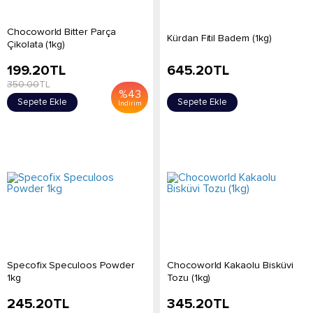
Chocoworld Bitter Parça
Kürdan Fitil Badem (1kg)
Çikolata (1kg)
199.20
TL
645.20
TL
350.00
TL
%
43
Sepete Ekle
Sepete Ekle
İndirim
Specofix Speculoos Powder
Chocoworld Kakaolu Bisküvi
1kg
Tozu (1kg)
245.20
TL
345.20
TL