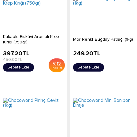
Kakaolu Bisküvi Aromalı Krep
Mor Renkli Buğday Patlağı (1kg)
Kırığı (750gr)
397.20
TL
249.20
TL
450.00
TL
%
12
Sepete Ekle
Sepete Ekle
İndirim