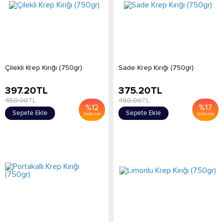
Çilekli Krep Kırığı (750gr)
Sade Krep Kırığı (750gr)
397.20
TL
375.20
TL
450.00
TL
450.00
TL
%
12
%
17
Sepete Ekle
Sepete Ekle
İndirim
İndirim