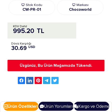
Stok Kodu
Markası
CW-PR-01
Chocoworld
KDV Dahil
995.20
TL
Döviz Karşılığı
30.69
USD
Üzgünüz, Bu Ürün Mağamızda Tükendi.
Ürün Özellikleri
Ürün Yorumları
Kargo ve Ödeme