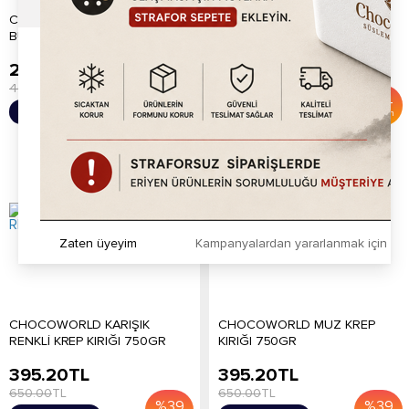
CHOCOWORLD YEŞİL
Chocoworld Kivi Krep Kırığı
BUĞDAY PATLAĞI
750gr
249.20
TL
395.20
TL
400.00
TL
600.00
TL
%
38
%
34
Sepete Ekle
Sepete Ekle
İndirim
İndirim
Zaten üyeyim
Kampanyalardan yararlanmak için h
CHOCOWORLD KARIŞIK
CHOCOWORLD MUZ KREP
RENKLİ KREP KIRIĞI 750GR
KIRIĞI 750GR
395.20
TL
395.20
TL
650.00
TL
650.00
TL
%
39
%
39