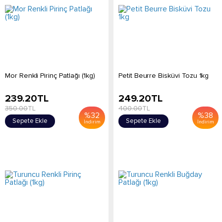
Mor Renkli Pirinç Patlağı (1kg)
Petit Beurre Bisküvi Tozu 1kg
239.20
TL
249.20
TL
350.00
TL
400.00
TL
%
32
%
38
Sepete Ekle
Sepete Ekle
İndirim
İndirim