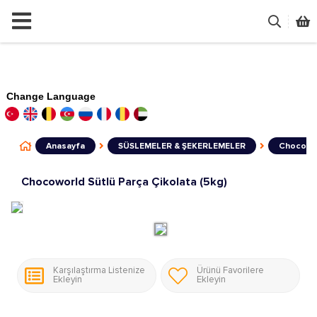
Change Language
Anasayfa
SÜSLEMELER & ŞEKERLEMELER
Chocowor
Chocoworld Sütlü Parça Çikolata (5kg)
Karşılaştırma Listenize
Ürünü Favorilere
Ekleyin
Ekleyin