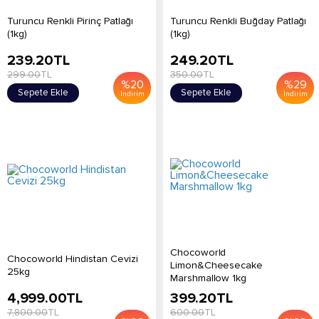
Turuncu Renkli Pirinç Patlağı
Turuncu Renkli Buğday Patlağı
(1kg)
(1kg)
239.20
TL
249.20
TL
299.00
TL
350.00
TL
%
20
%
29
Sepete Ekle
Sepete Ekle
İndirim
İndirim
Chocoworld
Chocoworld Hindistan Cevizi
Limon&Cheesecake
25kg
Marshmallow 1kg
4,999.00
TL
399.20
TL
7,800.00
TL
600.00
TL