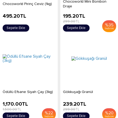
Chocoworld Mini Bonibon
Chocoworld Pirinç Ceviz (1kg)
Draje
495.20
TL
195.20
TL
299.00
TL
%
35
Sepete Ekle
Sepete Ekle
İndirim
Ödüllü Efsane Siyah Çay (3kg)
Gökkuşağı Granül
1,170.00
TL
239.20
TL
1,500.00
TL
299.00
TL
%
22
%
20
Sepete Ekle
Sepete Ekle
İndirim
İndirim