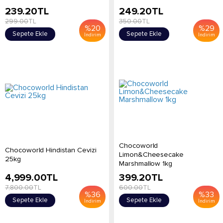
239.20
TL
249.20
TL
299.00
TL
350.00
TL
%
20
%
29
Sepete Ekle
Sepete Ekle
İndirim
İndirim
Chocoworld
Chocoworld Hindistan Cevizi
Limon&Cheesecake
25kg
Marshmallow 1kg
4,999.00
TL
399.20
TL
7,800.00
TL
600.00
TL
%
36
%
33
Sepete Ekle
Sepete Ekle
İndirim
İndirim