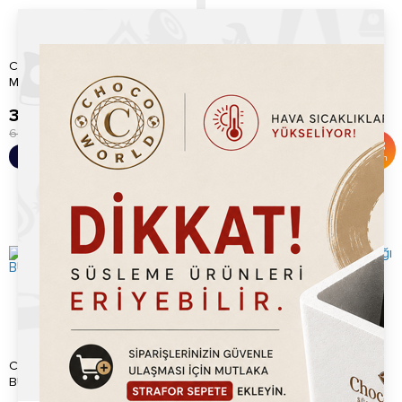
Chocoworld Tutti Furitti
Chocoworld Karpuz
Marshmallow 1kg
Marshmallow 1kg
399.20
TL
399.20
TL
600.00
TL
600.00
TL
%
33
%
33
Sepete Ekle
Sepete Ekle
İndirim
İndirim
CHOCOWORLD YEŞİL
Chocoworld Kivi Krep Kırığı
BUĞDAY PATLAĞI
750gr