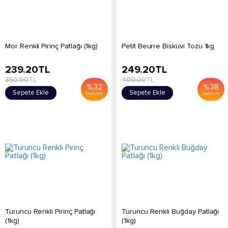
Mor Renkli Pirinç Patlağı (1kg)
Petit Beurre Bisküvi Tozu 1kg
239.20
TL
249.20
TL
350.00
TL
400.00
TL
%
32
%
38
Sepete Ekle
Sepete Ekle
İndirim
İndirim
Turuncu Renkli Pirinç Patlağı
Turuncu Renkli Buğday Patlağı
(1kg)
(1kg)