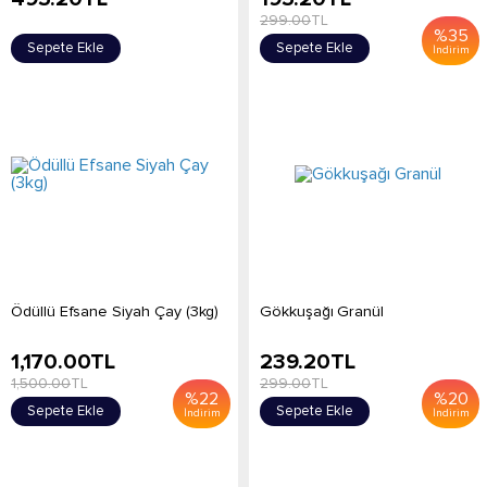
299.00
TL
%
35
Sepete Ekle
Sepete Ekle
İndirim
Ödüllü Efsane Siyah Çay (3kg)
Gökkuşağı Granül
1,170.00
TL
239.20
TL
1,500.00
TL
299.00
TL
%
22
%
20
Sepete Ekle
Sepete Ekle
İndirim
İndirim