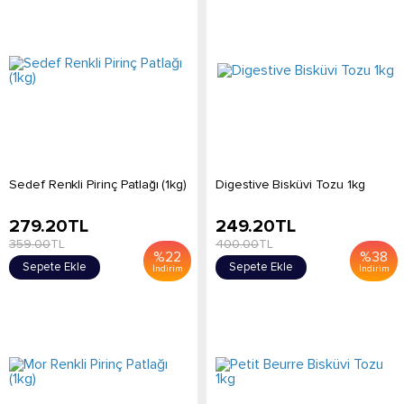
Sedef Renkli Pirinç Patlağı (1kg)
Digestive Bisküvi Tozu 1kg
279.20
TL
249.20
TL
359.00
TL
400.00
TL
%
22
%
38
Sepete Ekle
Sepete Ekle
İndirim
İndirim