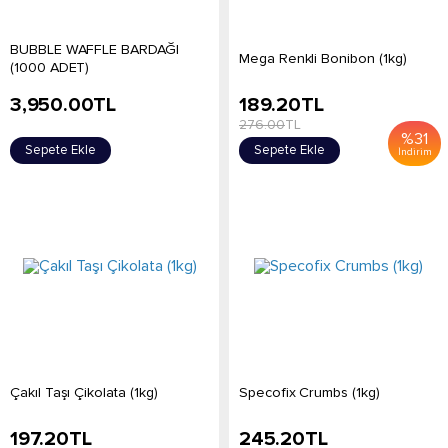
BUBBLE WAFFLE BARDAĞI
Mega Renkli Bonibon (1kg)
(1000 ADET)
3,950.00
TL
189.20
TL
276.00
TL
%
31
Sepete Ekle
Sepete Ekle
İndirim
Çakıl Taşı Çikolata (1kg)
Specofix Crumbs (1kg)
197.20
TL
245.20
TL