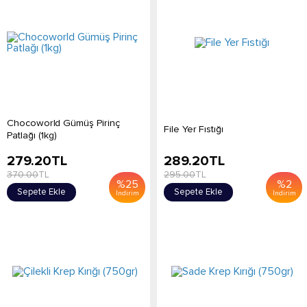
Chocoworld Gümüş Pirinç
File Yer Fıstığı
Patlağı (1kg)
279.20
TL
289.20
TL
370.00
TL
295.00
TL
%
25
%
2
Sepete Ekle
Sepete Ekle
İndirim
İndirim