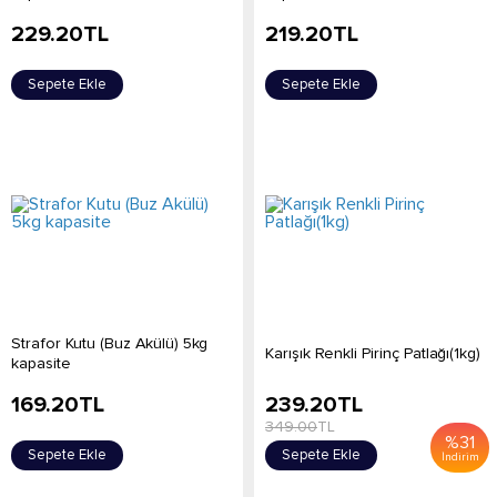
229.20
TL
219.20
TL
Sepete Ekle
Sepete Ekle
Strafor Kutu (Buz Akülü) 5kg
Karışık Renkli Pirinç Patlağı(1kg)
kapasite
169.20
TL
239.20
TL
349.00
TL
%
31
Sepete Ekle
Sepete Ekle
İndirim