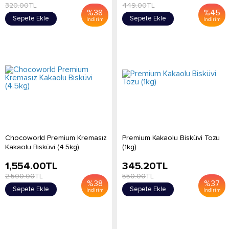
320.00
TL
449.00
TL
%
38
%
45
Sepete Ekle
Sepete Ekle
İndirim
İndirim
Chocoworld Premium Kremasız
Premium Kakaolu Bisküvi Tozu
Kakaolu Bisküvi (4.5kg)
(1kg)
1,554.00
TL
345.20
TL
2,500.00
TL
550.00
TL
%
38
%
37
Sepete Ekle
Sepete Ekle
İndirim
İndirim