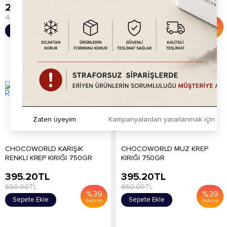
249.20
TL
395.20
TL
400.00
TL
600.00
TL
%
38
%
34
Sepete Ekle
Sepete Ekle
İndirim
İndirim
Zaten üyeyim
Kampanyalardan yararlanmak için h
CHOCOWORLD KARIŞIK
CHOCOWORLD MUZ KREP
RENKLİ KREP KIRIĞI 750GR
KIRIĞI 750GR
395.20
TL
395.20
TL
650.00
TL
650.00
TL
%
39
%
39
Sepete Ekle
Sepete Ekle
İndirim
İndirim