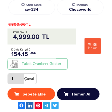
Stok Kodu
Markası
cw-334
Chocoworld
7,800.00
TL
KDV Dahil
4,999.00
TL
%
36
İndirim
Döviz Karşılığı
154.15
USD
Taksit Oranlarını Göster
Çuval
Sepete Ekle
Hemen Al