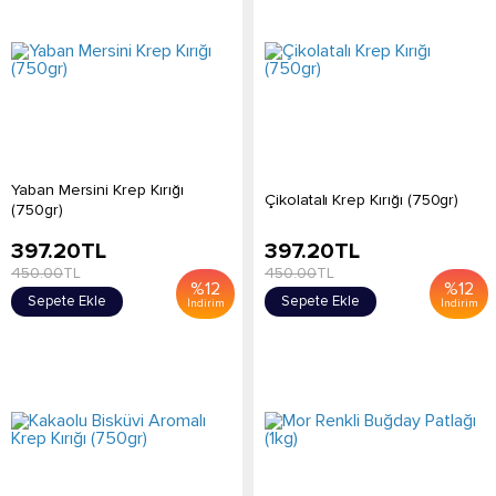
Yaban Mersini Krep Kırığı
Çikolatalı Krep Kırığı (750gr)
(750gr)
397.20
TL
397.20
TL
450.00
TL
450.00
TL
%
12
%
12
Sepete Ekle
Sepete Ekle
İndirim
İndirim