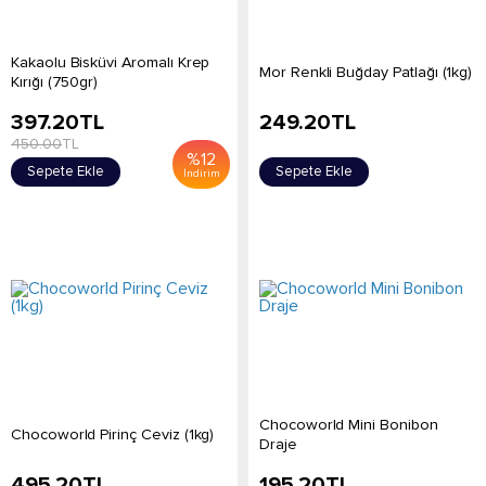
Kakaolu Bisküvi Aromalı Krep
Mor Renkli Buğday Patlağı (1kg)
Kırığı (750gr)
397.20
TL
249.20
TL
450.00
TL
%
12
Sepete Ekle
Sepete Ekle
İndirim
Chocoworld Mini Bonibon
Chocoworld Pirinç Ceviz (1kg)
Draje
495.20
TL
195.20
TL