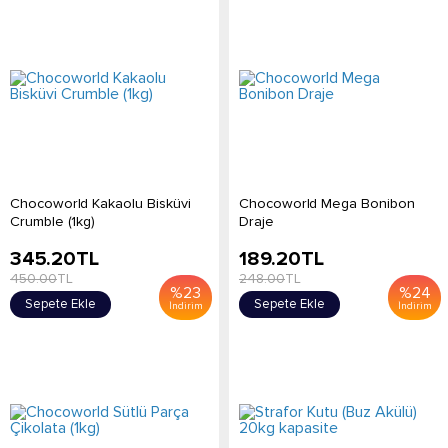
Chocoworld Kakaolu Bisküvi
Chocoworld Mega Bonibon
Crumble (1kg)
Draje
345.20
TL
189.20
TL
450.00
TL
248.00
TL
%
23
%
24
Sepete Ekle
Sepete Ekle
İndirim
İndirim