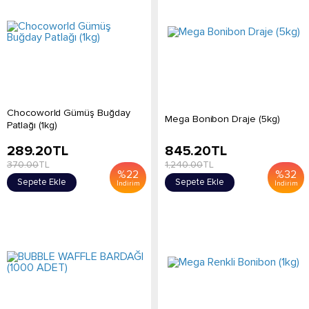
Chocoworld Gümüş Buğday
Mega Bonibon Draje (5kg)
Patlağı (1kg)
289.20
TL
845.20
TL
370.00
TL
1,240.00
TL
%
22
%
32
Sepete Ekle
Sepete Ekle
İndirim
İndirim