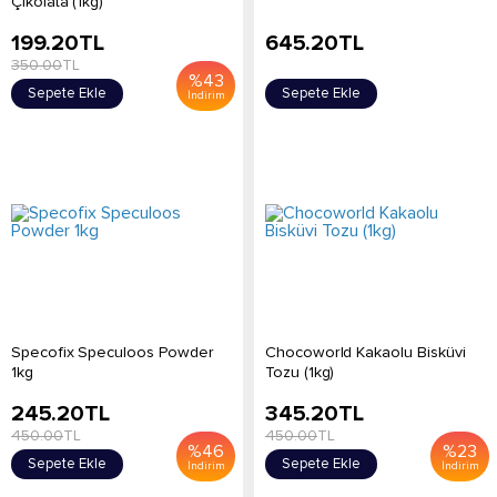
Çikolata (1kg)
199.20
TL
645.20
TL
350.00
TL
%
43
Sepete Ekle
Sepete Ekle
İndirim
Specofix Speculoos Powder
Chocoworld Kakaolu Bisküvi
1kg
Tozu (1kg)
245.20
TL
345.20
TL
450.00
TL
450.00
TL
%
46
%
23
Sepete Ekle
Sepete Ekle
İndirim
İndirim