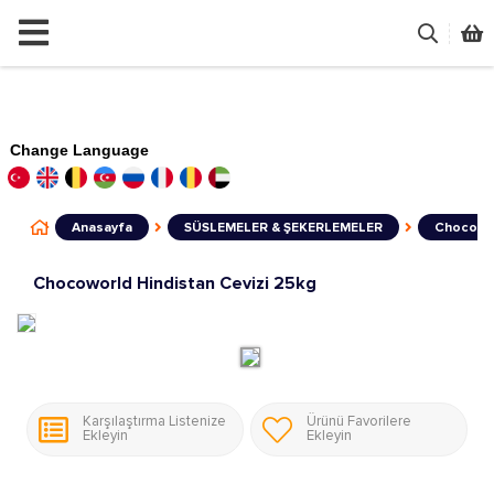
Change Language
Anasayfa
SÜSLEMELER & ŞEKERLEMELER
Chocowor
Chocoworld Hindistan Cevizi 25kg
Karşılaştırma Listenize
Ürünü Favorilere
Ekleyin
Ekleyin