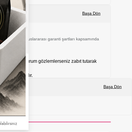
Başa Dön
 24 ay boyunca uluslararası garanti şartları kapsamında
mal dışı bir durum gözlemlerseniz zabıt tutarak
kargolanmaktadır.
Başa Dön
labilirsiniz