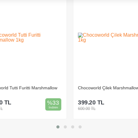
orld Çilek Marshmallow 1kg
Chocoworld Şeftali Marshmall
0
TL
399.20
TL
%
33
İndirim
TL
600.00
TL
Sepete Ekle
Sepete Ekle