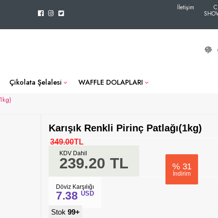
İletişim
C
SHO
Çikolata Şelalesi
WAFFLE DOLAPLARI
(1kg)
Karışık Renkli Pirinç Patlağı(1kg)
349.00
TL
KDV Dahil
239.20
TL
%
31
İndirim
Döviz Karşılığı
7.38
USD
Stok
99+