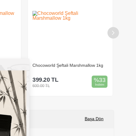
ow 1kg
Chocoworld Limon&Cheesecake
Choco
Marshmallow 1kg
399.20
TL
4,99
%
33
%
33
İndirim
İndirim
600.00
TL
7,800.
Sepete Ekle
Başa Dön