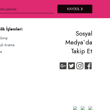
KAYDOL
lik İşlemleri
Sosyal
Girişi
Medya`da
ylı Arama
Takip Et
et