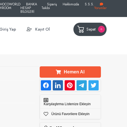
HOCOWORLD
BANKA
Sipariş
Hakkımızda
S.S.S.
WROOM
HESAP
Takibi
Yorumlar
BİLGİLERİ
Sepet
Giriş Yap
Kayıt Ol
0
Hemen Al
Karşılaştırma Listenize Ekleyin
Ürünü Favorilere Ekleyin