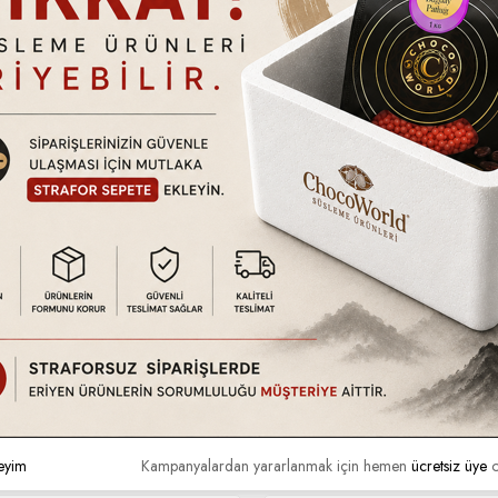
tındadır. Ürün hasarlı kullanım, kullanıcı hataları vb. durumlar dışında
a da ayıplı olup olmadığını kontrol ediniz. Eğer kargonuzda nor
tilmedikçe (Hızlı kargo vb. uyarı simgeleri.) 2 iş günü içerisinde 
ın almış olmanız gerekmektedir.
eyim
Kampanyalardan yararlanmak için hemen
ücretsiz üye
o