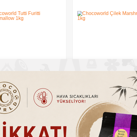
orld Çilek Marshmallow 1kg
Chocoworld Şeftali Marshmall
0
TL
399.20
TL
%
33
İndirim
TL
600.00
TL
Sepete Ekle
Sepete Ekle