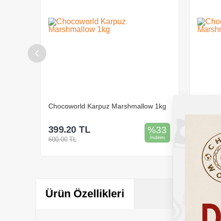
w 1kg
Chocoworld Tutti Furitti Marshmallow
Chocow
1kg
399.20
TL
399.2
%
33
%
33
İndirim
İndirim
600.00
TL
600.00
Sepete Ekle
Ürün Özellikleri