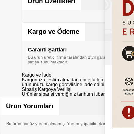
Ürün Özellikleri
Kargo ve Ödeme
Garanti Şartları
Bu ürün üretici firma tarafından 2 yıl garanti kapsamı al
satışa sunulmaktadır.
Kargo ve İade
Kargonuzu teslim almadan önce lütfen eksik, hasarlı y
ürününüzü kargo görevlisine iade ediniz.
Sipariş Kargoya Verilişi
Ürünler siparişi verdiğiniz tarihten itibaren aksi belir
Ürün Yorumları
Bu ürün henüz yorum almamış. Yorum yapabilmek için bu ürünü sat