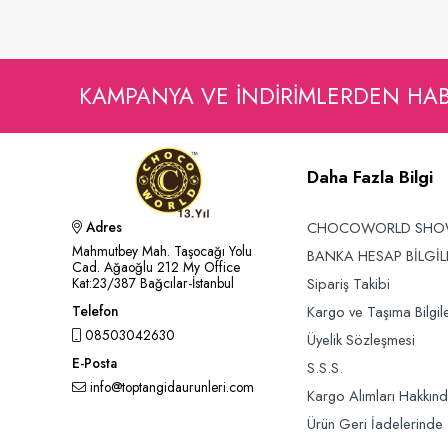
Sepete Ekle
KAMPANYA VE INDIRIMLERDEN HA
Daha Fazla Bilgi
CHOCOWORLD SH
Adres
Mahmutbey Mah. Taşocağı Yolu
BANKA HESAP BİLGİL
Cad. Ağaoğlu 212 My Office
Sipariş Takibi
Kat:23/387 Bağcılar-İstanbul
Kargo ve Taşıma Bilgile
Telefon
08503042630
Üyelik Sözleşmesi
E-Posta
S.S.S.
info@toptangidaurunleri.com
Kargo Alımları Hakkın
Ürün Geri İadelerinde