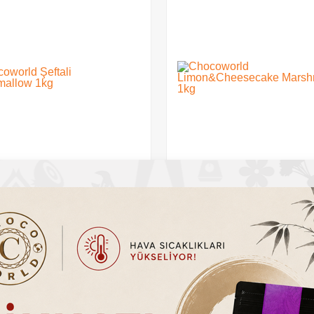
rld Şeftali Marshmallow 1kg
Chocoworld Limon&Cheeseca
Marshmallow 1kg
0
TL
399.20
TL
%
33
İndirim
TL
600.00
TL
Sepete Ekle
Sepete Ekle