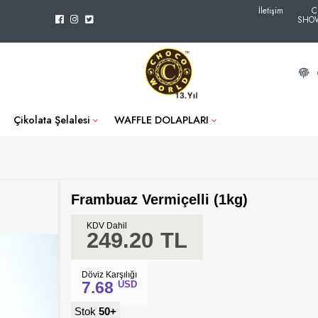
İletişim
C
SHO
Çikolata Şelalesi
WAFFLE DOLAPLARI
Frambuaz Vermiçelli (1kg)
KDV Dahil
249.20
TL
Döviz Karşılığı
7.68
USD
Stok
50+