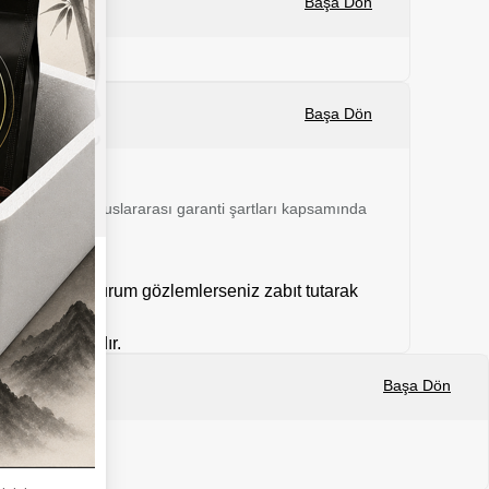
Başa Dön
Başa Dön
 24 ay boyunca uluslararası garanti şartları kapsamında
mal dışı bir durum gözlemlerseniz zabıt tutarak
kargolanmaktadır.
Başa Dön