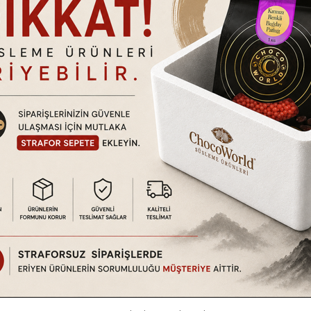
tındadır. Ürün hasarlı kullanım, kullanıcı hataları vb. durumlar dışında
a da ayıplı olup olmadığını kontrol ediniz. Eğer kargonuzda nor
tilmedikçe (Hızlı kargo vb. uyarı simgeleri.) 2 iş günü içerisinde 
ın almış olmanız gerekmektedir.