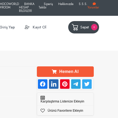
HOCOWORLD
BANKA
Sipariş
Hakkımızda
S.S.S.
WROOM
HESAP
Takibi
Yorumlar
BİLGİLERİ
Sepet
Giriş Yap
Kayıt Ol
0
Hemen Al
Karşılaştırma Listenize Ekleyin
Ürünü Favorilere Ekleyin