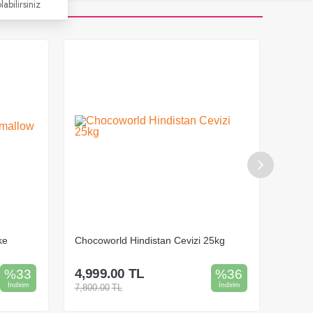
labilirsiniz
ke
Chocoworld Hindistan Cevizi 25kg
Chocow
4,999.00
TL
199.
%
33
%
36
İndirim
İndirim
7,800.00
TL
350.00