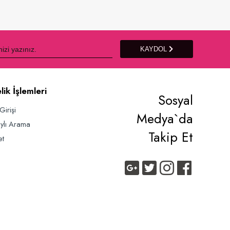
Sepete Ekle
KAYDOL
lik İşlemleri
Sosyal
Girişi
Medya`da
ylı Arama
Takip Et
et