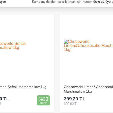
eyim
Kampanyalardan yararlanmak için hemen
ücretsiz üye
o
rld Şeftali Marshmallow 1kg
Chocoworld Limon&Cheeseca
Marshmallow 1kg
0
TL
399.20
TL
%
33
İndirim
TL
600.00
TL