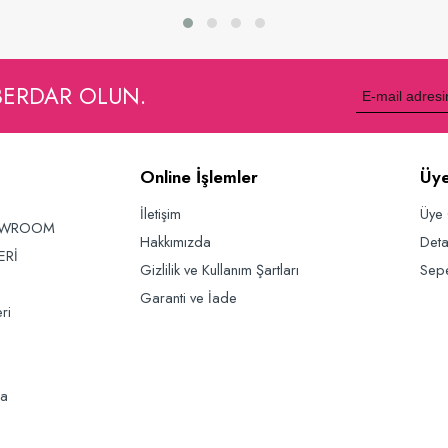
Sepete Ekle
Sepete Ekle
BERDAR OLUN.
Online İşlemler
Üye
İletişim
Üye 
OWROOM
Hakkımızda
Deta
ERİ
Gizlilik ve Kullanım Şartları
Sep
Garanti ve İade
ri
da