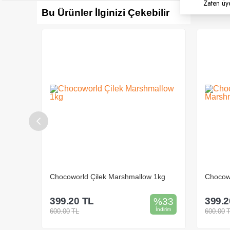
Zaten üy
Bu Ürünler İlginizi Çekebilir
allow
Chocoworld Çilek Marshmallow 1kg
Chocowo
399.20
TL
399.2
%
33
%
33
İndirim
İndirim
600.00
TL
600.00