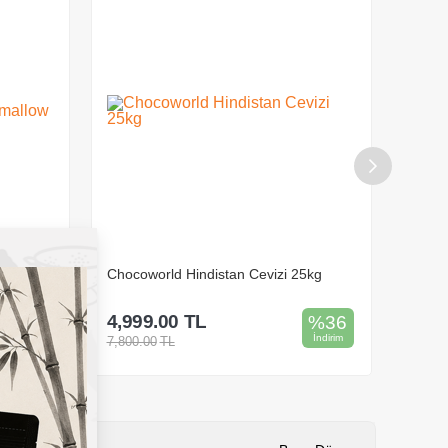
ke
Chocoworld Hindistan Cevizi 25kg
Chocow
4,999.00
TL
199.
%
33
%
36
İndirim
İndirim
7,800.00
TL
350.00
Sepete Ekle