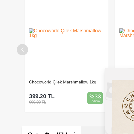
allow
Chocoworld Çilek Marshmallow 1kg
Chocowo
399.20
TL
399.2
%
33
%
33
İndirim
İndirim
600.00
TL
600.00
Sepete Ekle