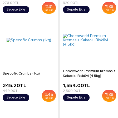
276.00
TL
320.00
TL
%
31
%
38
Sepete Ekle
Sepete Ekle
İndirim
İndirim
Chocoworld Premium Kremasız
Specofix Crumbs (1kg)
Kakaolu Bisküvi (4.5kg)
245.20
TL
1,554.00
TL
449.00
TL
2,500.00
TL
%
45
%
38
Sepete Ekle
Sepete Ekle
İndirim
İndirim