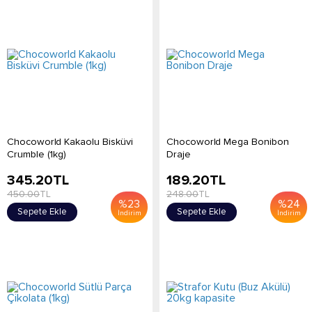
Chocoworld Kakaolu Bisküvi
Chocoworld Mega Bonibon
Crumble (1kg)
Draje
345.20
TL
189.20
TL
450.00
TL
248.00
TL
%
23
%
24
Sepete Ekle
Sepete Ekle
İndirim
İndirim