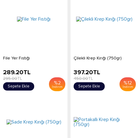
File Yer Fıstığı
Çilekli Krep Kırığı (750gr)
289.20
TL
397.20
TL
295.00
TL
450.00
TL
%
2
%
12
Sepete Ekle
Sepete Ekle
İndirim
İndirim