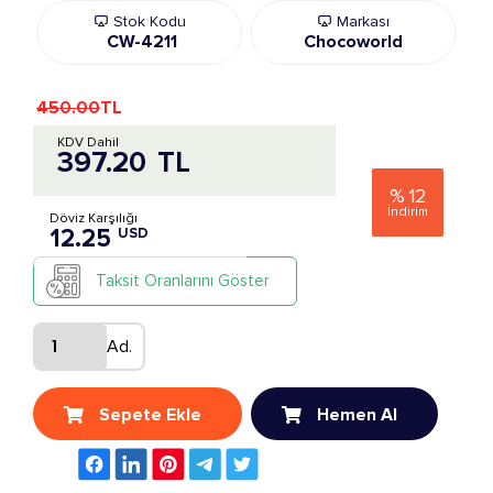
Stok Kodu
Markası
CW-4211
Chocoworld
450.00
TL
KDV Dahil
397.20
TL
%
12
İndirim
Döviz Karşılığı
12.25
USD
Taksit Oranlarını Göster
Ad.
Sepete Ekle
Hemen Al