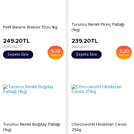
Turuncu Renkli Pirinç Patlağı
Petit Beurre Bisküvi Tozu 1kg
(1kg)
249.20
TL
239.20
TL
400.00
TL
299.00
TL
%
38
%
20
Sepete Ekle
Sepete Ekle
İndirim
İndirim
Turuncu Renkli Buğday Patlağı
Chocoworld Hindistan Cevizi
(1kg)
25kg