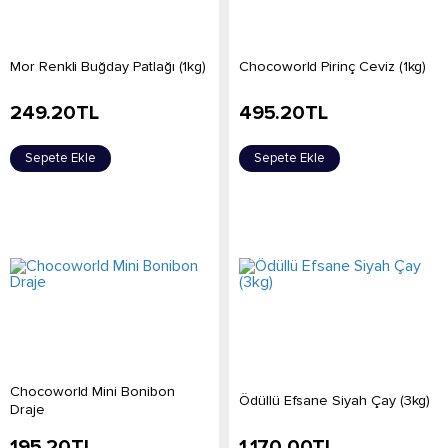
Mor Renkli Buğday Patlağı (1kg)
Chocoworld Pirinç Ceviz (1kg)
249.20
TL
495.20
TL
Sepete Ekle
Sepete Ekle
Chocoworld Mini Bonibon
Ödüllü Efsane Siyah Çay (3kg)
Draje
195.20
TL
1,170.00
TL