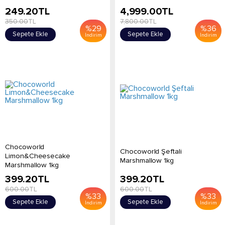
249.20
TL
4,999.00
TL
350.00
TL
7,800.00
TL
%
29
%
36
Sepete Ekle
Sepete Ekle
İndirim
İndirim
Chocoworld
Chocoworld Şeftali
Limon&Cheesecake
Marshmallow 1kg
Marshmallow 1kg
399.20
TL
399.20
TL
600.00
TL
600.00
TL
%
33
%
33
Sepete Ekle
Sepete Ekle
İndirim
İndirim