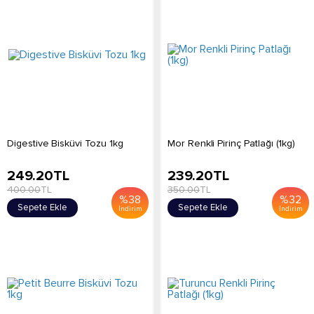
Digestive Bisküvi Tozu 1kg
Mor Renkli Pirinç Patlağı (1kg)
249.20
TL
239.20
TL
400.00
TL
350.00
TL
%
38
%
32
Sepete Ekle
Sepete Ekle
İndirim
İndirim