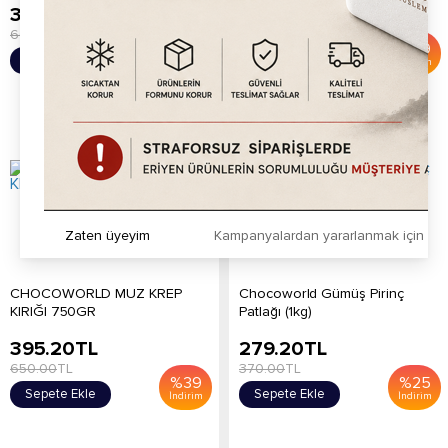
395.20
TL
395.20
TL
600.00
TL
650.00
TL
%
34
%
39
Sepete Ekle
Sepete Ekle
İndirim
İndirim
Zaten üyeyim
Kampanyalardan yararlanmak için h
CHOCOWORLD MUZ KREP
Chocoworld Gümüş Pirinç
KIRIĞI 750GR
Patlağı (1kg)
395.20
TL
279.20
TL
650.00
TL
370.00
TL
%
39
%
25
Sepete Ekle
Sepete Ekle
İndirim
İndirim