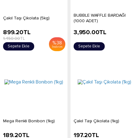
BUBBLE WAFFLE BARDAĞI
Çakıl Taşı Çikolata (5kg)
(1000 ADET)
899.20
TL
3,950.00
TL
1,450.00
TL
%
38
Sepete Ekle
Sepete Ekle
İndirim
Mega Renkli Bonibon (1kg)
Çakıl Taşı Çikolata (1kg)
189.20
TL
197.20
TL