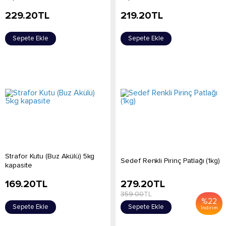
229.20
TL
219.20
TL
Sepete Ekle
Sepete Ekle
Strafor Kutu (Buz Akülü) 5kg
Sedef Renkli Pirinç Patlağı (1kg)
kapasite
169.20
TL
279.20
TL
359.00
TL
%
22
Sepete Ekle
Sepete Ekle
İndirim