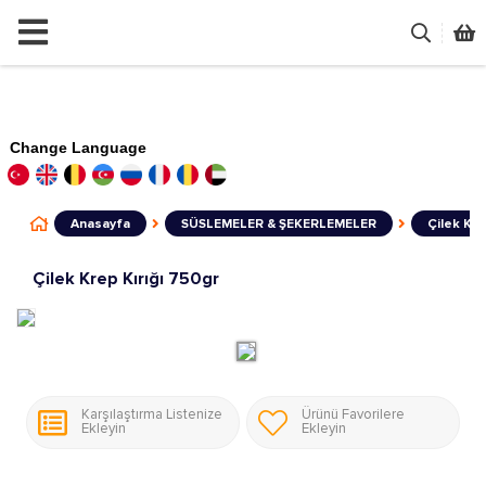
Change Language
Anasayfa
SÜSLEMELER & ŞEKERLEMELER
Çilek Kre
Çilek Krep Kırığı 750gr
Karşılaştırma Listenize
Ürünü Favorilere
Ekleyin
Ekleyin