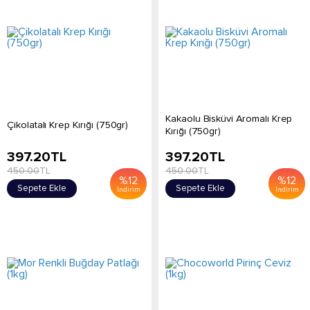
Kakaolu Bisküvi Aromalı Krep
Çikolatalı Krep Kırığı (750gr)
Kırığı (750gr)
397.20
TL
397.20
TL
450.00
TL
450.00
TL
%
12
%
12
Sepete Ekle
Sepete Ekle
İndirim
İndirim