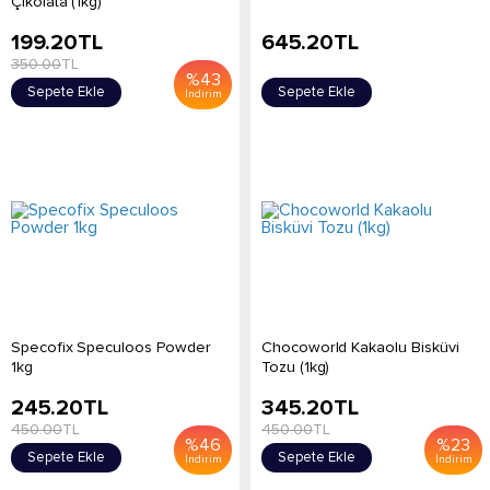
Çikolata (1kg)
199.20
TL
645.20
TL
350.00
TL
%
43
Sepete Ekle
Sepete Ekle
İndirim
Specofix Speculoos Powder
Chocoworld Kakaolu Bisküvi
1kg
Tozu (1kg)
245.20
TL
345.20
TL
450.00
TL
450.00
TL
%
46
%
23
Sepete Ekle
Sepete Ekle
İndirim
İndirim