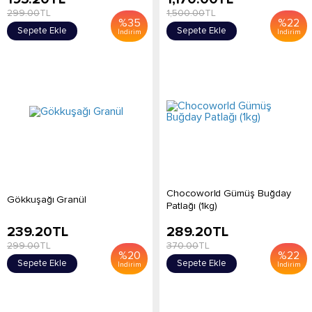
299.00
TL
1,500.00
TL
%
35
%
22
Sepete Ekle
Sepete Ekle
İndirim
İndirim
Chocoworld Gümüş Buğday
Gökkuşağı Granül
Patlağı (1kg)
239.20
TL
289.20
TL
299.00
TL
370.00
TL
%
20
%
22
Sepete Ekle
Sepete Ekle
İndirim
İndirim