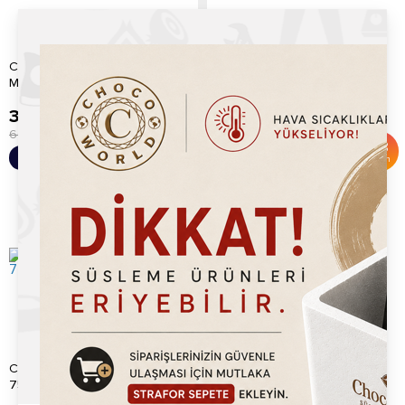
Chocoworld Karpuz
CHOCOWORLD YEŞİL
Marshmallow 1kg
BUĞDAY PATLAĞI
399.20
TL
249.20
TL
600.00
TL
400.00
TL
%
33
%
38
Sepete Ekle
Sepete Ekle
İndirim
İndirim
Chocoworld Kivi Krep Kırığı
CHOCOWORLD KARIŞIK
750gr
RENKLİ KREP KIRIĞI 750GR