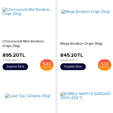
Chocoworld Mini Bonibon
Mega Bonibon Draje (5kg)
Draje (5kg)
895.20
TL
845.20
TL
1,495.00
TL
1,240.00
TL
%
40
%
32
Sepete Ekle
Sepete Ekle
İndirim
İndirim