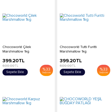
Chocoworld Çilek
Chocoworld Tutti Furitti
Marshmallow 1kg
Marshmallow 1kg
399.20
TL
399.20
TL
600.00
TL
600.00
TL
%
33
%
33
Sepete Ekle
Sepete Ekle
İndirim
İndirim