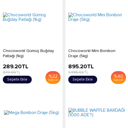
Chocoworld Gümüş Buğday
Chocoworld Mini Bonibon
Patlağı (1kg)
Draje (5kg)
289.20
TL
895.20
TL
370.00
TL
1,495.00
TL
%
22
%
40
Sepete Ekle
Sepete Ekle
İndirim
İndirim