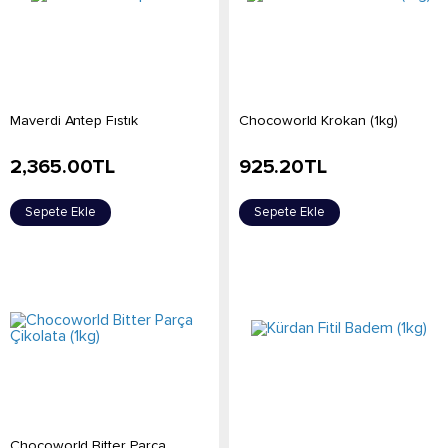
Maverdi Antep Fıstık
Chocoworld Krokan (1kg)
2,365.00
TL
925.20
TL
Sepete Ekle
Sepete Ekle
Chocoworld Bitter Parça