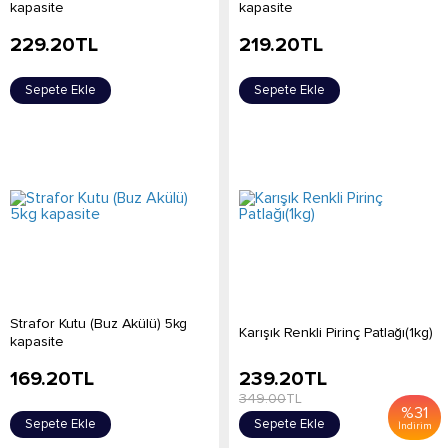
kapasite
kapasite
229.20
TL
219.20
TL
Sepete Ekle
Sepete Ekle
Strafor Kutu (Buz Akülü) 5kg
Karışık Renkli Pirinç Patlağı(1kg)
kapasite
169.20
TL
239.20
TL
349.00
TL
%
31
Sepete Ekle
Sepete Ekle
İndirim