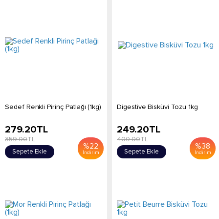
Sedef Renkli Pirinç Patlağı (1kg)
Digestive Bisküvi Tozu 1kg
279.20
TL
249.20
TL
359.00
TL
400.00
TL
%
22
%
38
Sepete Ekle
Sepete Ekle
İndirim
İndirim