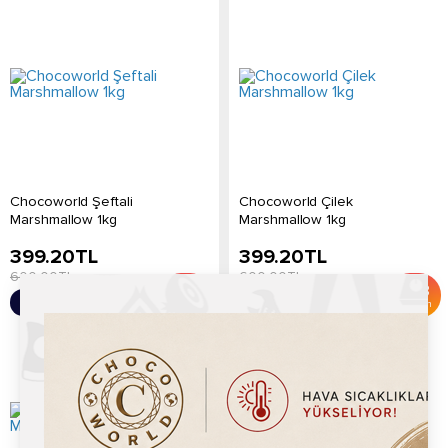
Chocoworld Şeftali
Chocoworld Çilek
Marshmallow 1kg
Marshmallow 1kg
399.20
TL
399.20
TL
600.00
TL
600.00
TL
%
33
%
33
Sepete Ekle
Sepete Ekle
İndirim
İndirim