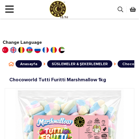
Change Language
Anasayfa
SÜSLEMELER & ŞEKERLEMELER
Chocowor
Chocoworld Tutti Furitti Marshmallow 1kg