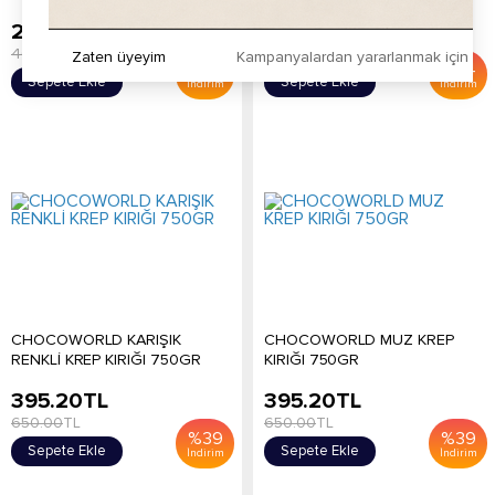
249.20
TL
395.20
TL
400.00
TL
600.00
TL
Zaten üyeyim
Kampanyalardan yararlanmak için h
%
38
%
34
Sepete Ekle
Sepete Ekle
İndirim
İndirim
CHOCOWORLD KARIŞIK
CHOCOWORLD MUZ KREP
RENKLİ KREP KIRIĞI 750GR
KIRIĞI 750GR
395.20
TL
395.20
TL
650.00
TL
650.00
TL
%
39
%
39
Sepete Ekle
Sepete Ekle
İndirim
İndirim