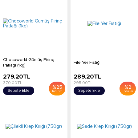
Chocoworld Gümüş Pirinç
File Yer Fıstığı
Patlağı (1kg)
279.20
TL
289.20
TL
370.00
TL
295.00
TL
%
25
%
2
Sepete Ekle
Sepete Ekle
İndirim
İndirim