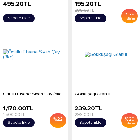
495.20
TL
195.20
TL
299.00
TL
%
35
Sepete Ekle
Sepete Ekle
İndirim
Ödüllü Efsane Siyah Çay (3kg)
Gökkuşağı Granül
1,170.00
TL
239.20
TL
1,500.00
TL
299.00
TL
%
22
%
20
Sepete Ekle
Sepete Ekle
İndirim
İndirim