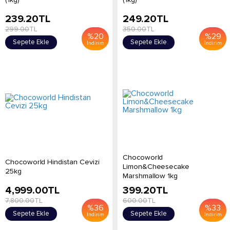
239.20
TL
249.20
TL
299.00
TL
350.00
TL
%
20
%
29
Sepete Ekle
Sepete Ekle
İndirim
İndirim
Chocoworld
Chocoworld Hindistan Cevizi
Limon&Cheesecake
25kg
Marshmallow 1kg
4,999.00
TL
399.20
TL
7,800.00
TL
600.00
TL
%
36
%
33
Sepete Ekle
Sepete Ekle
İndirim
İndirim