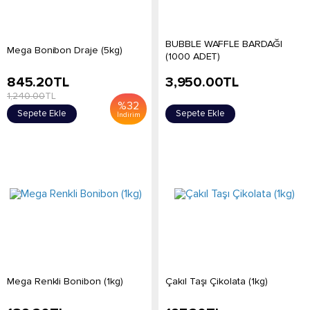
BUBBLE WAFFLE BARDAĞI
Mega Bonibon Draje (5kg)
(1000 ADET)
845.20
TL
3,950.00
TL
1,240.00
TL
%
32
Sepete Ekle
Sepete Ekle
İndirim
Mega Renkli Bonibon (1kg)
Çakıl Taşı Çikolata (1kg)