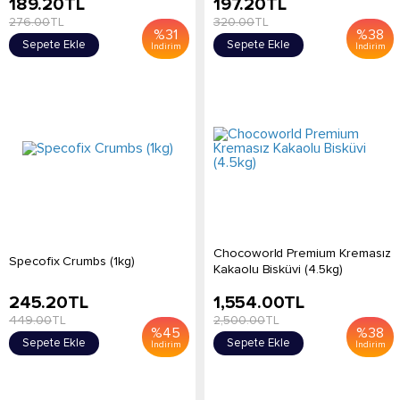
189.20
TL
197.20
TL
276.00
TL
320.00
TL
%
31
%
38
Sepete Ekle
Sepete Ekle
İndirim
İndirim
Chocoworld Premium Kremasız
Specofix Crumbs (1kg)
Kakaolu Bisküvi (4.5kg)
245.20
TL
1,554.00
TL
449.00
TL
2,500.00
TL
%
45
%
38
Sepete Ekle
Sepete Ekle
İndirim
İndirim