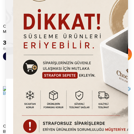
Chocoworld Tutti Furitti
Chocoworld Karpuz
Marshmallow 1kg
Marshmallow 1kg
399.20
TL
399.20
TL
600.00
TL
600.00
TL
%
33
%
33
Sepete Ekle
Sepete Ekle
İndirim
İndirim
CHOCOWORLD YEŞİL
Chocoworld Kivi Krep Kırığı
BUĞDAY PATLAĞI
750gr