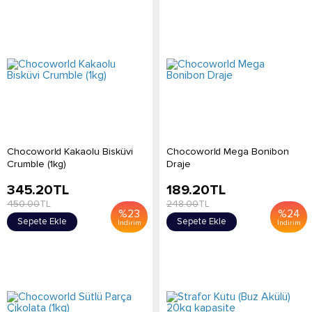
Chocoworld Kakaolu Bisküvi
Chocoworld Mega Bonibon
Crumble (1kg)
Draje
345.20
TL
189.20
TL
450.00
TL
248.00
TL
%
23
%
24
Sepete Ekle
Sepete Ekle
İndirim
İndirim