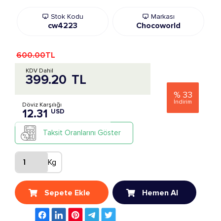
Stok Kodu
Markası
cw4223
Chocoworld
600.00
TL
KDV Dahil
399.20
TL
%
33
İndirim
Döviz Karşılığı
12.31
USD
Taksit Oranlarını Göster
Kg
Sepete Ekle
Hemen Al