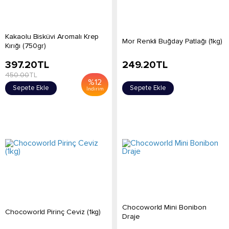
Kakaolu Bisküvi Aromalı Krep
Mor Renkli Buğday Patlağı (1kg)
Kırığı (750gr)
397.20
TL
249.20
TL
450.00
TL
%
12
Sepete Ekle
Sepete Ekle
İndirim
Chocoworld Mini Bonibon
Chocoworld Pirinç Ceviz (1kg)
Draje