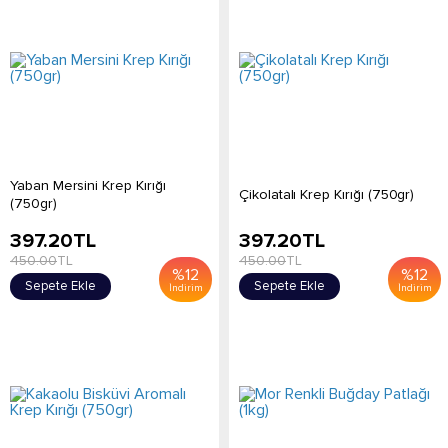
Yaban Mersini Krep Kırığı
Çikolatalı Krep Kırığı (750gr)
(750gr)
397.20
TL
397.20
TL
450.00
TL
450.00
TL
%
12
%
12
Sepete Ekle
Sepete Ekle
İndirim
İndirim