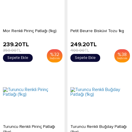
Mor Renkli Pirinç Patlağı (1kg)
Petit Beurre Bisküvi Tozu 1kg
239.20
TL
249.20
TL
350.00
TL
400.00
TL
%
32
%
38
Sepete Ekle
Sepete Ekle
İndirim
İndirim
Turuncu Renkli Pirinç Patlağı
Turuncu Renkli Buğday Patlağı
(1kg)
(1kg)