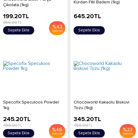
Kürdan Fitil Badem (1kg)
Çikolata (1kg)
199.20
TL
645.20
TL
350.00
TL
%
43
Sepete Ekle
Sepete Ekle
İndirim
Specofix Speculoos Powder
Chocoworld Kakaolu Bisküvi
1kg
Tozu (1kg)
245.20
TL
345.20
TL
450.00
TL
450.00
TL
%
46
%
23
Sepete Ekle
Sepete Ekle
İndirim
İndirim