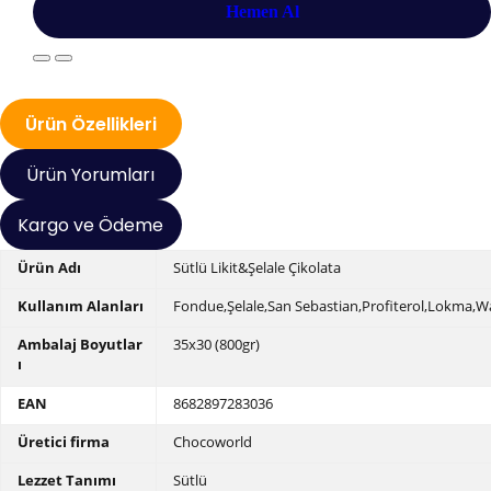
Hemen Al
Ürün Özellikleri
Ürün Yorumları
Kargo ve Ödeme
Ürün Adı
Sütlü Likit&Şelale Çikolata
Kullanım Alanları
Fondue,Şelale,San Sebastian,Profiterol,Lokma,W
Ambalaj Boyutlar
35x30 (800gr)
ı
EAN
8682897283036
Üretici firma
Chocoworld
Lezzet Tanımı
Sütlü