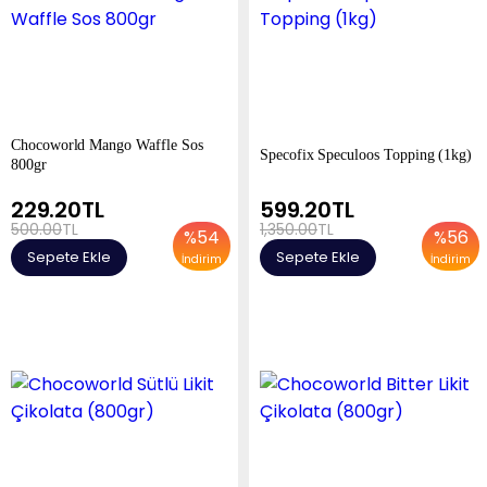
Chocoworld Mango Waffle Sos
Specofix Speculoos Topping (1kg)
800gr
229.20
TL
599.20
TL
500.00
TL
1,350.00
TL
%
54
%
56
Sepete Ekle
Sepete Ekle
İndirim
İndirim