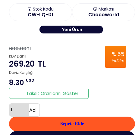
Stok Kodu
Markası
CW-LQ-01
Chocoworld
Yeni Ürün
600.00
TL
%
55
KDV Dahil
İndirim
269.20
TL
Döviz Karşılığı
USD
8.30
Taksit Oranlarını Göster
Ad.
Sepete Ekle