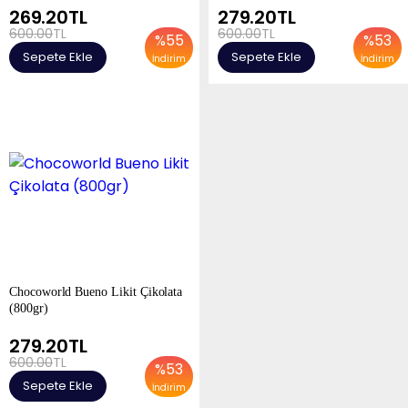
269.20
TL
279.20
TL
600.00
TL
600.00
TL
%
55
%
53
Sepete Ekle
Sepete Ekle
İndirim
İndirim
Chocoworld Bueno Likit Çikolata
(800gr)
279.20
TL
600.00
TL
%
53
Sepete Ekle
İndirim