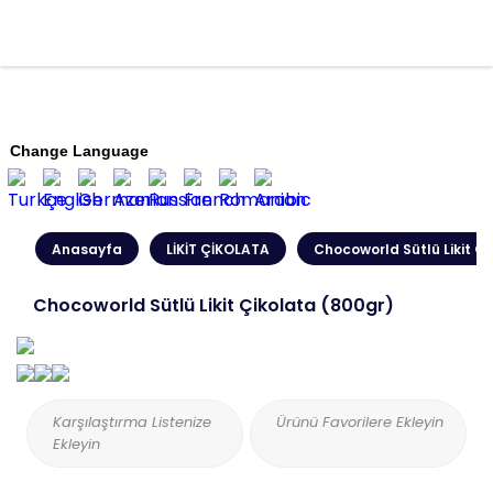
Change Language
Anasayfa
LİKİT ÇİKOLATA
Chocoworld Sütlü Likit Ç
Chocoworld Sütlü Likit Çikolata (800gr)
Karşılaştırma Listenize
Ürünü Favorilere Ekleyin
Ekleyin