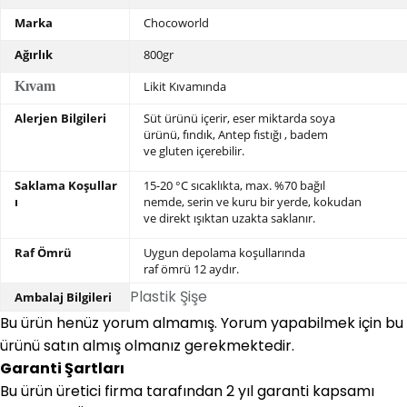
Marka
Chocoworld
Ağırlık
800gr
Kıvam
Likit Kıvamında
Alerjen Bilgileri
Süt ürünü içerir, eser miktarda soya
ürünü,
fındık, Antep fıstığı , badem
ve gluten içerebilir.
Saklama Koşullar
15-20 °C sıcaklıkta, max. %70 bağıl
ı
nemde,
serin ve kuru bir yerde, kokudan
ve direkt ışıktan uzakta saklanır.
Raf Ömrü
Uygun depolama koşullarında
raf ömrü 12 aydır.
Plastik Şişe
Ambalaj Bilgileri
Bu ürün henüz yorum almamış. Yorum yapabilmek için bu
ürünü satın almış olmanız gerekmektedir.
Garanti Şartları
Bu ürün üretici firma tarafından 2 yıl garanti kapsamı