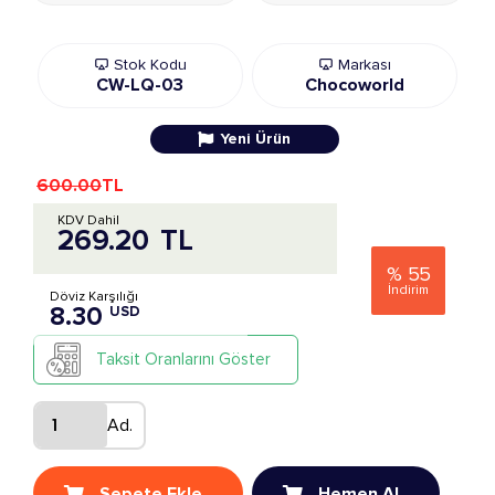
Stok Kodu
Markası
CW-LQ-03
Chocoworld
Yeni Ürün
600.00
TL
KDV Dahil
269.20
TL
%
55
İndirim
Döviz Karşılığı
8.30
USD
Taksit Oranlarını Göster
Ad.
Sepete Ekle
Hemen Al