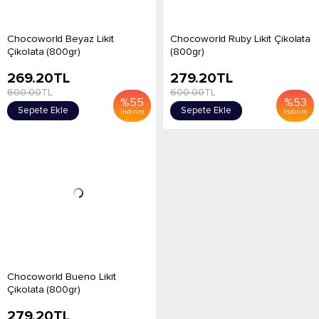
Chocoworld Beyaz Likit
Chocoworld Ruby Likit Çikolata
Çikolata (800gr)
(800gr)
269.20
TL
279.20
TL
600.00
TL
600.00
TL
%
55
%
53
Sepete Ekle
Sepete Ekle
İndirim
İndirim
Chocoworld Bueno Likit
Çikolata (800gr)
279.20
TL