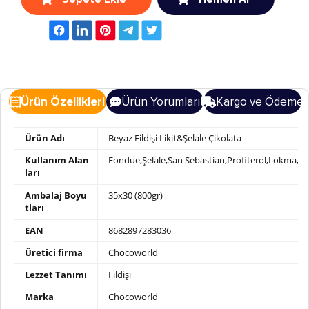
Ürün Özellikleri
Ürün Yorumları
Kargo ve Ödeme
Ürün Adı
Beyaz Fildişi Likit&Şelale Çikolata
Kullanım Alan
Fondue,Şelale,San Sebastian,Profiterol,Lokma,W
ları
Ambalaj Boyu
35x30 (800gr)
tları
EAN
8682897283036
Üretici firma
Chocoworld
Lezzet Tanımı
Fildişi
Marka
Chocoworld