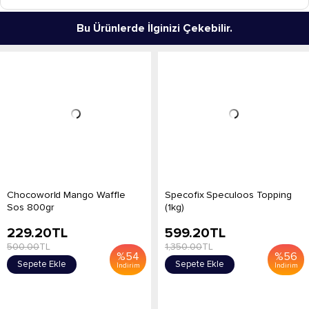
Bu Ürünlerde İlginizi Çekebilir.
Chocoworld Mango Waffle
Specofix Speculoos Topping
Sos 800gr
(1kg)
229.20
TL
599.20
TL
500.00
TL
1,350.00
TL
%
54
%
56
Sepete Ekle
Sepete Ekle
İndirim
İndirim