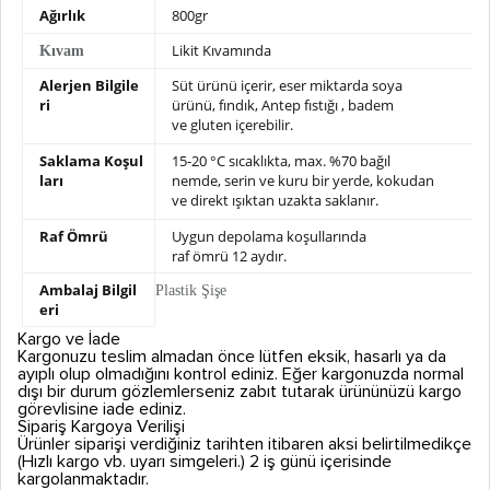
Ağırlık
800gr
Likit Kıvamında
Kıvam
Alerjen Bilgile
Süt ürünü içerir, eser miktarda soya
ri
ürünü,
fındık, Antep fıstığı , badem
ve gluten içerebilir.
Saklama Koşul
15-20 °C sıcaklıkta, max. %70 bağıl
ları
nemde,
serin ve kuru bir yerde, kokudan
ve direkt ışıktan uzakta saklanır.
Raf Ömrü
Uygun depolama koşullarında
raf ömrü 12 aydır.
Ambalaj Bilgil
Plastik Şişe
eri
Kargo ve İade
Kargonuzu teslim almadan önce lütfen eksik, hasarlı ya da
ayıplı olup olmadığını kontrol ediniz. Eğer kargonuzda normal
dışı bir durum gözlemlerseniz zabıt tutarak ürününüzü kargo
görevlisine iade ediniz.
Sipariş Kargoya Verilişi
Ürünler siparişi verdiğiniz tarihten itibaren aksi belirtilmedikçe
(Hızlı kargo vb. uyarı simgeleri.) 2 iş günü içerisinde
kargolanmaktadır.