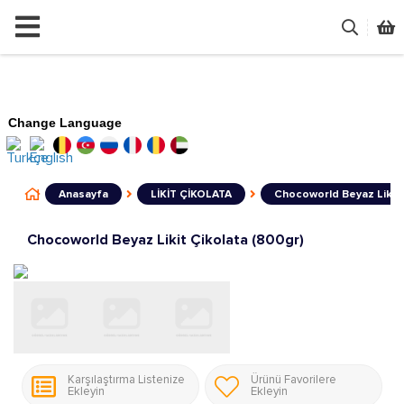
Change Language
Anasayfa
LİKİT ÇİKOLATA
Chocoworld Beyaz Likit 
Chocoworld Beyaz Likit Çikolata (800gr)
Karşılaştırma Listenize
Ürünü Favorilere
Ekleyin
Ekleyin