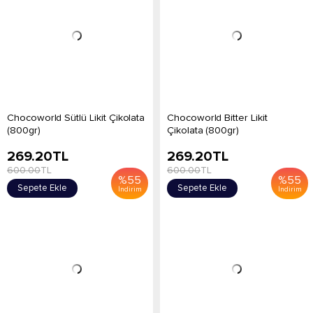
Chocoworld Sütlü Likit Çikolata
Chocoworld Bitter Likit
(800gr)
Çikolata (800gr)
269.20
TL
269.20
TL
600.00
TL
600.00
TL
%
55
%
55
Sepete Ekle
Sepete Ekle
İndirim
İndirim